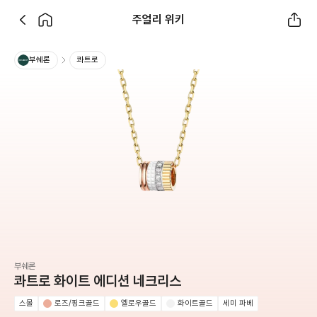
주얼리 위키
부쉐론
콰트로
부쉐론
콰트로 화이트 에디션 네크리스
스몰
로즈/핑크골드
옐로우골드
화이트골드
세미 파베