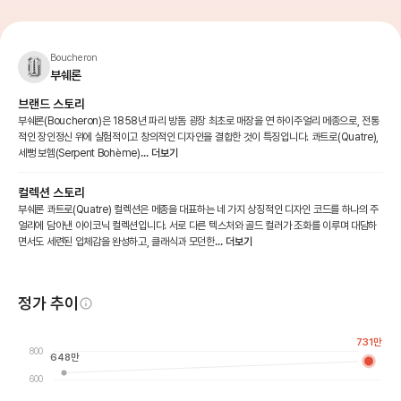
Boucheron
부쉐론
브랜드 스토리
부쉐론(Boucheron)은 1858년 파리 방돔 광장 최초로 매장을 연 하이주얼리 메종으로, 전통
적인 장인정신 위에 실험적이고 창의적인 디자인을 결합한 것이 특징입니다. 콰트로(Quatre),
세뻥 보헴(Serpent Bohème)
... 더보기
컬렉션 스토리
부쉐론 콰트로(Quatre) 컬렉션은 메종을 대표하는 네 가지 상징적인 디자인 코드를 하나의 주
얼리에 담아낸 아이코닉 컬렉션입니다. 서로 다른 텍스처와 골드 컬러가 조화를 이루며 대담하
면서도 세련된 입체감을 완성하고, 클래식과 모던한
... 더보기
정가 추이
731
만
800
648
만
600