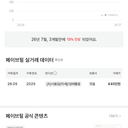
400
200
by
0
26.04
26.07
26년 7월, 3개월만에
되었어요.
13% 인상
페이브릴 실거래 데이터
최신순
거래 일자
구매 연도
컨디션
보증서
거래가
26.05
2025
(A)사용감(미세)/상태좋음
있음
445
만원
페이브릴 공식 콘텐츠
더보기
반지사이즈팁