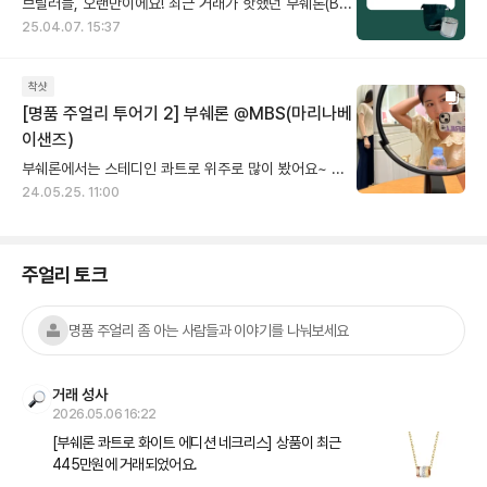
브릴러들, 오랜만이에요! 최근 거래가 핫했던 부쉐론(Boucheron)에 대한 소식을 가져왔어요📮 작년 4월을 기준으로 부쉐론의 패키징이 리뉴얼 되었는데요! 호평에 비해 혹평이 많았던 부쉐론의 New 패키지, 페이브릴에서도 한 번 살펴보았습니다!😊 . . . ❶ 어떻게 바뀌었을까? 이전의 느낌은 버리고 완전히 새롭게 재탄생했어요! 화이트 베이스에 골드포인트로 여심 저격 가능했던 기존의 패키지와 달리 브랜드 컬러인 녹색을 반영했어요. 전반적인 컬러톤이 많이 다운되었고, 소재나 모양의 변화로 전혀 다른 느낌을 주네요. ❷ 왜 바뀌었을까? 요즘 많은 기업들이 내세우는 경영 가치 중 하나는 지속 가능성을 달성하기 위한 ESG(Environmental, Social, Governance)경영이죠. 환경이라는 주제가 심각한 이슈로 떠오르는만큼, 전 세계 국가들을 비롯해 많은 기업들도 자발적으로 환경 보존에 참여하며 브랜드 가치를 높이고 있어요. 부쉐론의 NEW패키지는 원자재 선택부터 쓰임 하나하나 재활용이 가능하도록 설계되었다고 하니 환경을 생각한 브랜드의 노력이 느껴지네요👍🏻 ❸ 파우치 참 장식의 모양은 랜덤일까? 케이스를 담는 파우치에 다는 참 장식에는 고양이, 고양이 발자국, 부쉐론 브랜드마크와 같이 그림이나 문구가 새겨진 것을 볼 수 있어요. 너무 귀엽고 아기자기해서 눈길이 가더라고요. 참 장식은 랜덤이 아니라 구매자가 직접 고를 수 있다는 점! 새상품을 구매하는 매장에서만 누릴 수 있는 특권인 듯 해요👀 . . . 저에게는 나름대로 흥미로운 포인트가 많았는데, 가벼운 내용이지만 브릴러들도 흥미롭게 읽으셨길 바래요. 소비자들의 찐후기도 모아놨으니 재미있게 보시고, 페이브릴의 부쉐론 아이템들도 스윽 둘러보고 가는 것도 잊지마세요💚
25.04.07. 15:37
착샷
[명품 주얼리 투어기 2] 부쉐론 @MBS(마리나베
이샌즈)
부쉐론에서는 스테디인 콰트로 위주로 많이 봤어요~ 콰트로 목걸이는 색상 별로 착샷 공유하니 평소 관심 있으셨던 분들 살펴보세요! (얼굴 공개 조금 부끄럽지만 워낙 판매자 분들 많이 뵙고 있어서...네 그 여자가 저 맞아용) ✔️ 콰트로 네크리스는 블루 에디션이 영하고 캐쥬얼하게 예쁠 것이라는 생각을 가지고 있었는데 막상 착용해보니 화이트랑 클래식이 저에게는 무난했고 제 픽은 클래식이었어요! (블루는 피부가 하야신 분들 예쁠 것 같아요) + (사이즈 TIP) 콰트로 클래식 네크리스는 [미니] 가 있고 [XS 모티브]가 있어요 저의 착샷에서 클래식만 XS 모티브로 착용해봤고 나머지 블루/화이트는 미니 입니다. 미니는 존재감있고 XS는 좀 더 영하고 산뜻한 느낌? 두 사이즈 모두 매력 있었어요! ✔️ 저는 콰트로 귀걸이가 기억에 남네요? 귀걸이는 위시리스 트에 없었던 건데 엄청 친절하신 매장 매니저님이 착용해 보라고 꺼내주셨어요, 콰트로 귀걸이 무게는 좀 있었는데 불편한 정도는 아니었고 너무 예뻤어요!! ✔️ 콰트로 링은 검지 착용샷으루 봐주세용^^
24.05.25. 11:00
주얼리 토크
명품 주얼리 좀 아는 사람들과 이야기를 나눠보세요
거래 성사
2026.05.06 16:22
[부쉐론 콰트로 화이트 에디션 네크리스] 상품이 최근 
445만원에 거래되었어요.