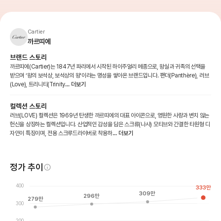
Cartier
까르띠에
브랜드 스토리
까르띠에(Cartier)는 1847년 파리에서 시작된 하이주얼리 메종으로, 왕실과 귀족의 선택을
받으며 ‘왕의 보석상, 보석상의 왕’이라는 명성을 쌓아온 브랜드입니다. 팬더(Panthère), 러브
(Love), 트리니티(Trinity
... 더보기
컬렉션 스토리
러브(LOVE) 컬렉션은 1969년 탄생한 까르띠에의 대표 아이콘으로, 영원한 사랑과 변치 않는
헌신을 상징하는 컬렉션입니다. 산업적인 감성을 담은 스크류(나사) 모티브와 간결한 타원형 디
자인이 특징이며, 전용 스크루드라이버로 착용하
... 더보기
정가 추이
400
333
만
309
만
296
만
279
만
300
200