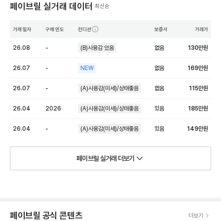
페이브릴 실거래 데이터
최신순
거래 일자
구매 연도
컨디션
보증서
거래가
26.08
-
(B)사용감 있음
없음
130
만원
26.07
-
NEW
없음
169
만원
26.07
-
(A)사용감(미세)/상태좋음
없음
115
만원
26.04
2026
(A)사용감(미세)/상태좋음
있음
185
만원
26.04
-
(A)사용감(미세)/상태좋음
있음
149
만원
페이브릴 실거래 더보기
페이브릴 공식 콘텐츠
더보기