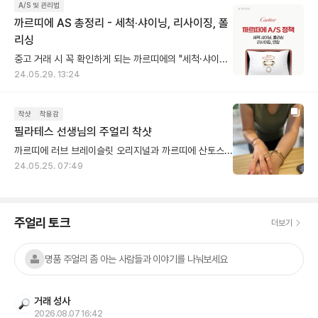
A/S 및 관리법
까르띠에 AS 총정리 - 세척·샤이닝, 리사이징, 폴
리싱
중고 거래 시 꼭 확인하게 되는 까르띠에의 "세척·샤이닝, 리사이징, 폴리싱 서비스" 를 한눈에 정리했어요. 📌 AS 접수 (주얼리, 워치 공통) ✔︎ 보증서나 인보이스 없이 제품만으로 가능 ✔︎ 구매 지점 상관없이 가능 (면세점 제외) _______________________________________________________ 1. 세척 & 샤이닝 ✔︎ 시리얼 번호 확인 절차 없음 ✔︎ 비용 무료 ✔︎ 소요 시간 약 30분 ✨ 세척(클리닝) 서비스 - 방법: 전문 장비(초음파 기계 등)와 전용 세정액을 이용한 초음파 세척 또는 수작업 클리닝 - 효과: 주얼리를 일상적으로 착용하면서 쌓이는 먼지, 유분, 땀, 메이크업 잔여물 등을 제거해 원래의 깨끗한 상태를 되찾아 줌 💎 샤이닝 서비스 - 방법: 특수 약품을 이용해 금속 표면을 미세하게 연마하여 흠집을 완화하고 반짝임을 복원 - 효과: 금속 표면에 생긴 생활 스크래치, 잔기스 등을 줄이고, 처음 구매했을 때처럼 광택을 되살려 줌 ⚠️ 단, 화이트골드(로듐 코팅), 풀 파베 다이아몬드 링은 샤이닝 서비스 불가 2. 리사이징 (사이즈 조정 & 길이 연장) ✔︎ 구입 후 최초 1회, 무상으로 제공 ✔︎ 수선 접수시 시리얼 번호를 확인 절차가 있음 [반지] 1사이즈 UP & DOWN 가능 예외적으로, - 러브링은 2사이즈까지 DOWN - 다이아 세팅 러브링은 리사이징 불가 - 트리니티 링 구버전은 1사이즈 DOWN만 가능 - 클래쉬 드 링은 리사이징 불가 [목걸이] 체인 형태 목걸이 경우, 연장/줄임 가능 - 연장은 최대 4cm, 줄임은 cm 상관없이 가능 - 무상 연장 시 4cm 초과하는 경우 1cm당 약 4~5만원 비용 발생 👉 구입 매장, 국가, 구매년도 상관없이 최초 1회 적용 (1다이아, 풀파베 세팅 등 제품마다 리사이징 기준이 달라 까르띠에 매장에서 상담을 통해 안내 받는 것을 추천 드려요) 3. 폴리싱 ✔︎ 기본 공임비 약 35만원 ✔︎ 소요 기간 최소 2주 ⚠️ 링이 얇거나 마모가 심한 경우 폴리싱 불가 💬 많은 분들이 궁금해하시는 부분이 AS 맡길 때 보증서가 꼭 필요하지 않을까인데요, - 제품에 각인되어있는 [시리얼 넘버]로 조회하고, 실제로 구매했던 사람인지 확인하는 절차는 없음 - 수령 시 접수증과 신분증이 필요(대리인 수령의 경우, 공인이 직접 서명한 위임장이 필요) 중고 거래 전, 까르띠에 제품을 더 빛나게 관리할 수 있는 AS 정책을 꼭 체크해보세요!
24.05.29. 13:24
착샷
착용감
필라테스 선생님의 주얼리 착샷
까르띠에 러브 브레이슬릿 오리지널과 까르띠에 산토스 체인으로 레이어드하신 멋쟁이 선생님! 선생님은 볼드한 주얼리들을 좋아하신다고 하셨는데 저는 이렇게 러브 오리지널이 어울리는 분을 많이 보지 못했어요! 저는 러브 오리지널하면 수갑찬 것 같은 느낌이 나거든요 ㅎㅎ 운영하고 계신 식물 가득한 필라테스 공간과 선생님의 주얼리 연출이 너무 멋스러워서 사진으로 남겼던 모먼트!
24.05.25. 07:49
주얼리 토크
더보기
명품 주얼리 좀 아는 사람들과 이야기를 나눠보세요
거래 성사
2026.08.07 16:42