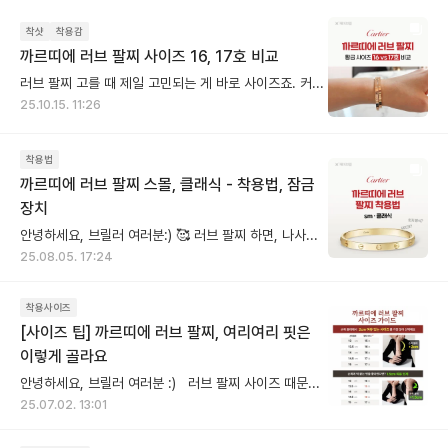
착샷
착용감
까르띠에 러브 팔찌 사이즈 16, 17호 비교
러브 팔찌 고를 때 제일 고민되는 게 바로 사이즈죠. 커뮤니티를 보면, 손목 둘레보다 +2cm 여유 있게 사이즈를 고르는 분들이 가장 많았어요. 하지만 손목이 14.5cm처럼 소수점에 걸리면 16호와 17호 중 어느 쪽이 나을지 고민되죠. 저도 손목이 14.5cm라 두 사이즈를 직접 착용해 봤습니다.🙌 ✨ 16호 착용 느낌 딱 맞게 착용돼요. 손목을 돌려도 거의 움직이지 않고, 팔찌가 손목 라인에 착 감기는 느낌이에요. “이보다 작으면 불편하겠다.” 싶을 정도로 적당히 타이트하면서 예쁜 핏. 💫 17호 착용 느낌 확실히 여유가 있어요. 손목을 움직이면 팔찌가 부드럽게 돌아가고, 조금 더 뱅글 느낌으로 자연스러워요. 여름에 손목이 붓거나 옷 위에 착용할 땐 17호도 괜찮겠어요. 📏 결론 👉 슬림하고 딱 맞는 느낌을 원한다면 16호, 👉 조금 여유로운 착용감을 원한다면 17호 추천합니다. 매장에서 두 사이즈 모두 착용해 보고 손목을 돌렸을 때 돌아가는 정도를 확인해 보면 좋아요. 러브 팔찌는 자주 벗기 어렵기 때문에 조금이라도 답답하면 한 사이즈 업이 더 오래 만족스럽더라고요
25.10.15. 11:26
착용법
까르띠에 러브 팔찌 스몰, 클래식 - 착용법, 잠금
장치
안녕하세요, 브릴러 여러분:) 🥰 러브 팔찌 하면, 나사를 스크루 드라이버로 잠그는 방식으로 유명한데요. 착용법 꿀팁부터, 러브 팔찌의 신형·구형 잠금장치 업그레이드 과정까지 페이브릴이 하나씩 알려드릴게요😉 ❤️ 러브 팔찌 착용법 1. 팔찌를 포개어 닫은 뒤 스크루 드라이버로 양쪽 나사를 조여주세요. 👉 나사는 꼭 끝까지 조여야 분실을 방지할 수 있어요. 2. 여기서 팁!✨ 드라이버에 PPF 필름을 감싸서 돌리면 나사 주변으로 스크래치가 생기지 않아요. (드라이버 때문에 기스 나면 진짜 속상하잖아요🥲) 만약 PPF 필름이 없다면, 집에서 쓰는 투명 테이프로 대신 감싸도 충분합니다. (PPF 필름이란, 잘 찢어지지 않는 투명 비닐 래퍼) 3. 처음에는 혼자 하기 조금 어렵지만, 부드러운 천 + PPF 필름만 있다면 혼자서 어렵지 않게 착용할 수 있어요👍 ❤️ 러브 팔찌 잠금장치 업그레이드 러브 팔찌는 시간이 지나면서 잠금 방식도 점점 더 편리하게 진화했어요. 크게 3번의 업그레이드가 있었답니다. 🔧 1세대 – 오리지널 나사형 양쪽 나사를 드라이버로 돌려 착용하는 가장 기본 버전 하지만 착용 중 나사가 빠지거나 분실되는 일이 많았어요😢 ✅ Upgrade 1 – 돼지코 디자인 신형 나사 • 나사를 풀어도 팔찌에서 완전히 빠지지 않도록 고정된 구조 • 구멍 두 개 뚫린 모양이 돼지코🐽 같아서 붙은 이름이에요. → 나사 분실 위험을 확 줄였던 버전! ✅ Upgrade 2 – 금속 캡 잠금장치 • 돼지코 위에 금속 캡을 덮은 형태 • 먼지 유입도 막고, 외관도 더 깔끔✨ → 지금 가장 많이 보이는 버전이에요! ✅ Upgrade 3 – 힌지 버전 잠금장치 • 한쪽은 나사, 한쪽은 힌지 구조 • 덕분에 혼자서도 착용 가능 🙌 → 자주 탈착하는 분들에게 특히 인기! 📌 이 힌지 버전은 클래식, 미듐, 스몰 모두 적용되고 있고, 특히 클래식 모델은 힌지 vs 기존 나사형 👉 두 가지 중 선택할 수 있답니다. __________________________________________________________ 💡 러브 팔찌 구매 예정이라면? 지금 보고 있는 제품이 어떤 잠금장치 버전인지 꼭 확인해보세요! 버전에 따라 착용 편의성이 꽤 달라지거든요🙂
25.08.05. 17:24
착용사이즈
[사이즈 팁] 까르띠에 러브 팔찌, 여리여리 핏은
이렇게 골라요
안녕하세요, 브릴러 여러분 :) 러브 팔찌 사이즈 때문에 고민 중이셨다면, 오늘 이 팁이 딱 도움이 되실 거예요!😊 페이브릴 구매 데이터와 커뮤니티 피드백을 살펴보니, 손목 둘레보다 +2cm 여유 있게 사이즈를 고르시는 분들이 가장 많았어요. 이 사이즈가 러브 뱅글 특유의 여리여리하고 뚝 떨어지는 핏을 가장 잘 살려준다는 리뷰도 정말 많았답니다. 💡 사이즈 고르는 팁: 손목둘레 + 2cm 💬 “러브는 여리여리하게 차야 제맛이죠. 핏이 딱 예뻐요!” 💬 “너무 꽉 끼지 않아서 편하고 좋아요~” 📌 예시로 볼게요! ✔️손목 14cm 👉 16호 추천 → 자연스럽고 부담 없는 핏이에요. ✔️손목 14.5cm 👉 17호 추천 → 여유 있는 핏 좋아하시면 이게 딱! → 만약 딱 붙는 착용감을 선호하신다면 16호도 OK! (단, 여름철에는 살짝 타이트하게 느껴질 수 있어요 🥲) 📏 측정 TIP 손목 둘레는 손목뼈 위아래 기준, 가장 두꺼운 부분을 cm 단위로 측정해 주세요. 중고 거래에서는 사이즈 선택이 가장 고민되는 부분이죠. 페이브릴은 실사용자 리뷰와 데이터를 바탕으로 브릴러분들의 현명한 선택을 응원하고 있어요! 앞으로도 꿀팁 가득한 콘텐츠로 돌아올게요 :)
25.07.02. 13:01