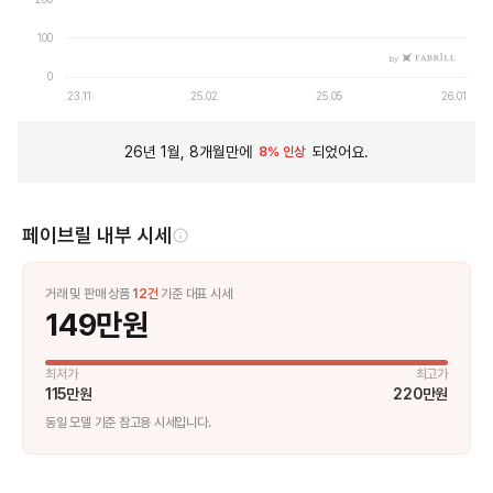
100
by
0
23.11
25.02
25.05
26.01
26년 1월, 8개월만에
되었어요.
8% 인상
페이브릴 내부 시세
거래 및 판매 상품
12
건
기준 대표 시세
149만원
최저가
최고가
115만원
220만원
동일 모델 기준 참고용 시세입니다.