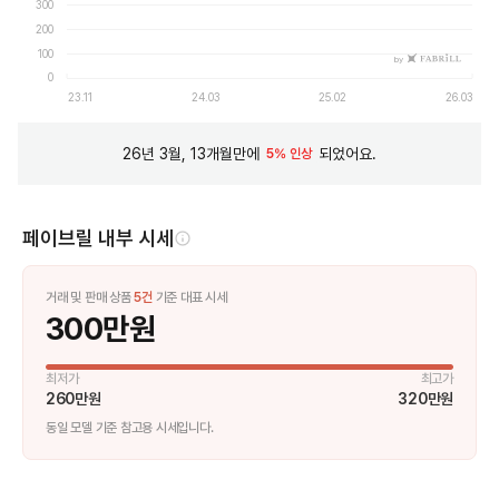
300
200
100
by
0
23.11
24.03
25.02
26.03
26년 3월, 13개월만에
되었어요.
5% 인상
페이브릴 내부 시세
거래 및 판매 상품
5
건
기준 대표 시세
300만원
최저가
최고가
260만원
320만원
동일 모델 기준 참고용 시세입니다.