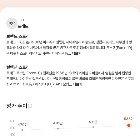
FRED
프레드
브랜드 스토리
프레드(FRED)는 1936년 파리에서 설립된 하이주얼리 메종으로, 창립자 프레드 사무엘의 항
해와 태양에 대한 사랑에서 영감을 받은 밝고 자유로운 감성이 특징입니다. 포스텐(Force 10)
을 비롯한 스포티하면서도 세련된 디자인을 통
... 더보기
컬렉션 스토리
프레드 포스텐(Force 10) 컬렉션은 1966년, 요트의 케이블과 버클에서 영감을 받아 탄생한
프레드의 아이코닉 컬렉션입니다. 스틸 케이블과 골드 버클을 결합한 독창적인 디자인은 스포티
함과 럭셔리함을 동시에 담아내며, 자유와 모험
... 더보기
정가 추이
538
만
600
511
만
491
만
470
만
500
400