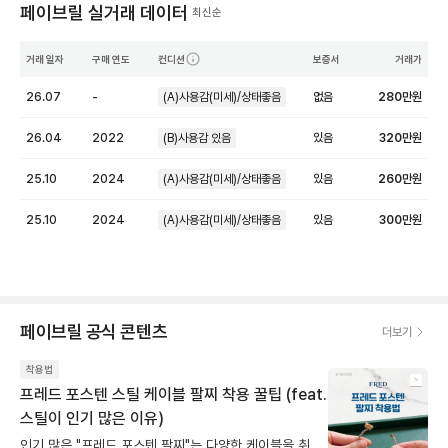
페이브릴 실거래 데이터
최신순
거래 일자
구매 연도
컨디션
보증서
거래가
26.07
-
(A)사용감(미세)/상태좋음
없음
280
만원
26.04
2022
(B)사용감 있음
있음
320
만원
25.10
2024
(A)사용감(미세)/상태좋음
있음
260
만원
25.10
2024
(A)사용감(미세)/상태좋음
있음
300
만원
페이브릴 공식 콘텐츠
더보기
착용법
프레드 포스텐 스틸 케이블 팔찌 착용 꿀팁 (feat.
스틸이 인기 많은 이유)
인기 많은 "프레드 포스텐 팔찌"는 다양한 케이블을 취향에 맞게 골라 착용하는 재미가 있죠! 케이블 중 기본으로 많이 구매 하시는 것이 바로 와이어 소재의 "스틸 케이블" 인데요. 스틸 케이블은 단단한 와이어 소재에 실버 색상으로 어느 착장에나 무난하게 잘 어울리고, 땀과 물에도 강해 데일리로 착용하기 너무 좋습니다. 그야 말로 문신템 😎 케이블을 구매한 처음 상태에서는 일자로 쭉 뻗어있어요. 이 상태로는 혼자 착용하기 쉽지 않아요. 하지만 케이블을 동그랗게 말아 손목에 맞게 길들이면 착용하기가 훨씬 편해집니다. 모양을 잡아두면, 금세 내 손목 맞춤형으로 변해요! [착용팁] 1. 뻣뻣한 스틸 케이블을 동그랗게 말아 내 손목 쉐잎으로 만든다 2. 버클을 중간에 두고 손목에 감싼 뒤 버클을 덮고 캡을 닫아 마무리 소소한 팁이지만, 이렇게 사용하면 만족도가 확 달라집니다 🙌 [자주 묻는 질문] Q. 프레드 팔찌 케이블 사이즈는 어떻게 확인하나요? A. 케이블 엔드 캡에 사이즈가 적혀 있어요. ✔ 착용 꿀팁 정리 - 케이블은 모양 잡아 길들여서 사용하기 - 사이즈는 케이블 탈착 부분의 앤드캡 단면에서 확인 가능