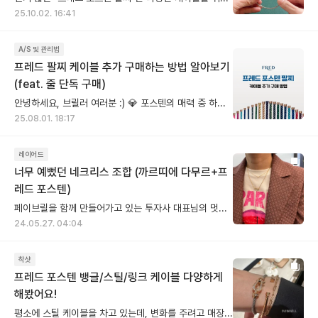
25.10.02. 16:41
A/S 및 관리법
프레드 팔찌 케이블 추가 구매하는 방법 알아보기
(feat. 줄 단독 구매)
안녕하세요, 브릴러 여러분 :) 💎 포스텐의 매력 중 하나는 케이블을 자유롭게 바꿔 스타일링할 수 있다는 점, 바로 ‘줄질’의 즐거움이 아닐까요? 오늘은 포스텐 팔찌 케이블 구매 방법을 다루어 볼 거예요. 🙌 다만 케이블만 따로 구매하려면 몇 가지 조건이 있다는 점, 꼭 알아두셔야 해요. 🛍️ 매장에서 구매할 경우 ✔️실물 버클 지참이 필수! 시리얼 넘버 확인을 위해 꼭 가지고 가셔야 해요. 보증서가 있다면 더 빠른 조회가 가능하니 함께 챙겨가면 좋아요. 🛍️ 온라인에서 구매할 경우 ✔️버클의 시리얼 넘버만 알고 있다면 구매 가능! 공식 온라인몰이나 카카오톡 선물하기에서도 간편하게 케이블을 구매할 수 있어요. ___________________________________________________ 💬 자주 묻는 질문 (FAQ) Q. 구매 이력 없어도 살 수 있나요? ㄴ 네! 실물 버클만 있으면 구매 이력이 없더라도 케이블 구매가 가능합니다. Q. 보증서는 꼭 필요한가요? ㄴ 있으면 더 좋지만, 없어도 실물 버클만 있으면 OK! 🏖️ 무더운 올여름, 쨍한 색감의 케이블로 기분전환 어떠세요? 케이블만 바꿨는데 손목 분위기가 확-! 달라질거에요. 😉
25.08.01. 18:17
레이어드
너무 예뻤던 네크리스 조합 (까르띠에 다무르+프
레드 포스텐)
페이브릴을 함께 만들어가고 있는 투자사 대표님의 멋진 착샷을 공유합니다 (저희는 VC 투자를 받아 운영되고 있는 IT스타트업 이에요) 헤비 유저이시기도 한 대표님은 페이브릴에서 맘에 드는 아이템들을 종종 구매해주고 계신데요🫶 까르띠에 다무르 XS를 먼저 구매하셨고 이후에 프레드 포스텐 네크리스를 들이셨는데...요렇게 레이어드해서 착용하시려고 했다는 이야기를 듣고 센스 대박이다 싶었지모에요! 사실 다무르는 어느 브랜드의 제품과 함께 착용해도 좋을 아이템이라는 생각은 하고 있었는데 포스텐과의 조합이 이렇게 예쁠줄이야😍 착용샷의 아이템은 둘다 옐골 입니다, 구매 고려하시는 분들 색상 고민에 참고되셨으면 좋겠습니다 대표님의 예쁜 주얼리 연출들 라운지에 자주 자주 올려볼게요!
24.05.27. 04:04
착샷
프레드 포스텐 뱅글/스틸/링크 케이블 다양하게
해봤어요!
평소에 스틸 케이블을 차고 있는데, 변화를 주려고 매장에 들렀어요 두번째 사진은 뱅글이고, 더 세련되고 군더더기 없이 깔끔했어요 뱅글은 버클없이 케이블로만 착용할 수 있다고 매장 매니저님 설명해주셨어요(오호?) 그리고 링크 케이블로도 바꿔 껴봤어요 링크는 좀 더 격식있는 자리에 어울리는 것 같은데 전 요게 생각보다 확 감기더라고요 프레드 포스텐은 줄만 바꿔도 분위기가 확확 달라지니 한가지 케이블만 계속 해왔다면 요렇게 아예 다른 타입으로 스타일을 바꾸거나 케이블 색상을 바꿔보는 것 추천해요! (tmi) 첫번째 사진에 체인은 프레드 링크 케이블이 아니라 원래 착용하고 있던 다른 제 체인 팔찌에요