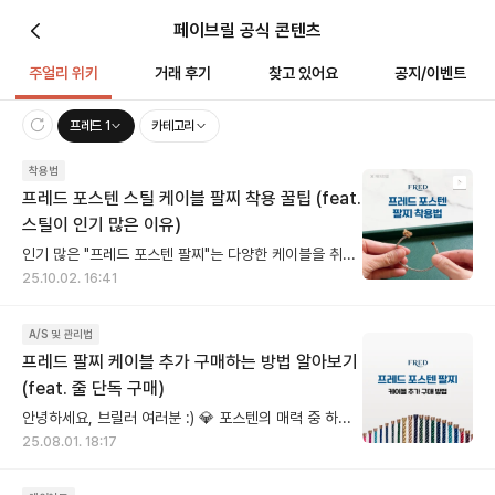
페이브릴 공식 콘텐츠
주얼리 위키
거래 후기
찾고 있어요
공지/이벤트
프레드 1
카테고리
착용법
프레드 포스텐 스틸 케이블 팔찌 착용 꿀팁 (feat.
스틸이 인기 많은 이유)
인기 많은 "프레드 포스텐 팔찌"는 다양한 케이블을 취향에 맞게 골라 착용하는 재미가 있죠! 케이블 중 기본으로 많이 구매 하시는 것이 바로 와이어 소재의 "스틸 케이블" 인데요. 스틸 케이블은 단단한 와이어 소재에 실버 색상으로 어느 착장에나 무난하게 잘 어울리고, 땀과 물에도 강해 데일리로 착용하기 너무 좋습니다. 그야 말로 문신템 😎 케이블을 구매한 처음 상태에서는 일자로 쭉 뻗어있어요. 이 상태로는 혼자 착용하기 쉽지 않아요. 하지만 케이블을 동그랗게 말아 손목에 맞게 길들이면 착용하기가 훨씬 편해집니다. 모양을 잡아두면, 금세 내 손목 맞춤형으로 변해요! [착용팁] 1. 뻣뻣한 스틸 케이블을 동그랗게 말아 내 손목 쉐잎으로 만든다 2. 버클을 중간에 두고 손목에 감싼 뒤 버클을 덮고 캡을 닫아 마무리 소소한 팁이지만, 이렇게 사용하면 만족도가 확 달라집니다 🙌 [자주 묻는 질문] Q. 프레드 팔찌 케이블 사이즈는 어떻게 확인하나요? A. 케이블 엔드 캡에 사이즈가 적혀 있어요. ✔ 착용 꿀팁 정리 - 케이블은 모양 잡아 길들여서 사용하기 - 사이즈는 케이블 탈착 부분의 앤드캡 단면에서 확인 가능
25.10.02. 16:41
A/S 및 관리법
프레드 팔찌 케이블 추가 구매하는 방법 알아보기
(feat. 줄 단독 구매)
안녕하세요, 브릴러 여러분 :) 💎 포스텐의 매력 중 하나는 케이블을 자유롭게 바꿔 스타일링할 수 있다는 점, 바로 ‘줄질’의 즐거움이 아닐까요? 오늘은 포스텐 팔찌 케이블 구매 방법을 다루어 볼 거예요. 🙌 다만 케이블만 따로 구매하려면 몇 가지 조건이 있다는 점, 꼭 알아두셔야 해요. 🛍️ 매장에서 구매할 경우 ✔️실물 버클 지참이 필수! 시리얼 넘버 확인을 위해 꼭 가지고 가셔야 해요. 보증서가 있다면 더 빠른 조회가 가능하니 함께 챙겨가면 좋아요. 🛍️ 온라인에서 구매할 경우 ✔️버클의 시리얼 넘버만 알고 있다면 구매 가능! 공식 온라인몰이나 카카오톡 선물하기에서도 간편하게 케이블을 구매할 수 있어요. ___________________________________________________ 💬 자주 묻는 질문 (FAQ) Q. 구매 이력 없어도 살 수 있나요? ㄴ 네! 실물 버클만 있으면 구매 이력이 없더라도 케이블 구매가 가능합니다. Q. 보증서는 꼭 필요한가요? ㄴ 있으면 더 좋지만, 없어도 실물 버클만 있으면 OK! 🏖️ 무더운 올여름, 쨍한 색감의 케이블로 기분전환 어떠세요? 케이블만 바꿨는데 손목 분위기가 확-! 달라질거에요. 😉
25.08.01. 18:17