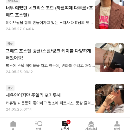
레이어드
너무 예뻤던 네크리스 조합 (까르띠에 다무르+프
레드 포스텐)
페이브릴을 함께 만들어가고 있는 투자사 대표님의 멋진 착샷을 공유합니다 (저희는 VC 투자를 받아 운영되고 있는 IT스타트업 이에요) 헤비 유저이시기도 한 대표님은 페이브릴에서 맘에 드는 아이템들을 종종 구매해주고 계신데요🫶 까르띠에 다무르 XS를 먼저 구매하셨고 이후에 프레드 포스텐 네크리스를 들이셨는데...요렇게 레이어드해서 착용하시려고 했다는 이야기를 듣고 센스 대박이다 싶었지모에요! 사실 다무르는 어느 브랜드의 제품과 함께 착용해도 좋을 아이템이라는 생각은 하고 있었는데 포스텐과의 조합이 이렇게 예쁠줄이야😍 착용샷의 아이템은 둘다 옐골 입니다, 구매 고려하시는 분들 색상 고민에 참고되셨으면 좋겠습니다 대표님의 예쁜 주얼리 연출들 라운지에 자주 자주 올려볼게요!
24.05.27. 04:04
착샷
프레드 포스텐 뱅글/스틸/링크 케이블 다양하게
해봤어요!
평소에 스틸 케이블을 차고 있는데, 변화를 주려고 매장에 들렀어요 두번째 사진은 뱅글이고, 더 세련되고 군더더기 없이 깔끔했어요 뱅글은 버클없이 케이블로만 착용할 수 있다고 매장 매니저님 설명해주셨어요(오호?) 그리고 링크 케이블로도 바꿔 껴봤어요 링크는 좀 더 격식있는 자리에 어울리는 것 같은데 전 요게 생각보다 확 감기더라고요 프레드 포스텐은 줄만 바꿔도 분위기가 확확 달라지니 한가지 케이블만 계속 해왔다면 요렇게 아예 다른 타입으로 스타일을 바꾸거나 케이블 색상을 바꿔보는 것 추천해요! (tmi) 첫번째 사진에 체인은 프레드 링크 케이블이 아니라 원래 착용하고 있던 다른 제 체인 팔찌에요
24.05.25. 09:12
착샷
체육인이지만 주얼리 포기못해
캐쥬얼 + 운동화 좋아하고 평소에 피트니스, 풋살 즐겨해요 활동성 많고 운동 좋아하는 사람들은 아무래도 악세사리 제약이 있는데 프레드 포스텐 만한 게 없더라구요~ 그래서 운동 선수들이 포스텐 많이들 착용하시는 것 같아요 해보니 알겠더라는... 요거 하나면 레깅스에 탑입고 돌아다녀도 패션 완성되는 느낌이에요
24.05.25. 01:14
N
홈
탐색
라운지
거래레터
마이