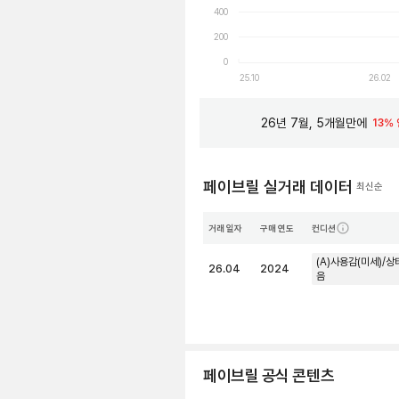
400
200
0
25.10
26.02
26년 7월, 5개월만에
13%
페이브릴 실거래 데이터
최신순
거래 일자
구매 연도
컨디션
(A)사용감(미세)/상
26.04
2024
음
페이브릴 공식 콘텐츠