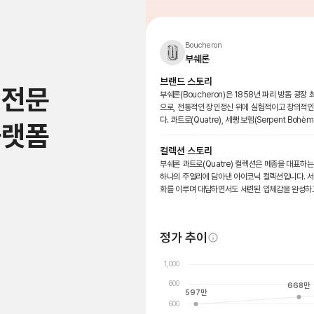
Boucheron
부쉐론
브랜드 스토리
 전문
부쉐론(Boucheron)은 1858년 파리 방돔 광장
으로, 전통적인 장인정신 위에 실험적이고 창의적인
다. 콰트로(Quatre), 세뻥 보헴(Serpent Bohèm
플랫폼
컬렉션 스토리
부쉐론 콰트로(Quatre) 컬렉션은 메종을 대표하
하나의 주얼리에 담아낸 아이코닉 컬렉션입니다. 서
화를 이루며 대담하면서도 세련된 입체감을 완성하
정가 추이
1,000
800
668
만
597
만
600