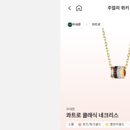
주얼리 위키
부쉐론
콰트로
부쉐론
콰트로 클래식 네크리스
스몰
로즈/핑크골드
옐로우골드