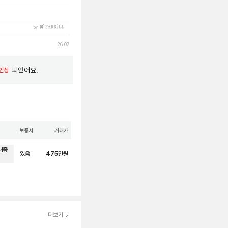
by
26.07
되었어요.
 인상
보증서
거래가
태좋
있음
475
만원
더보기