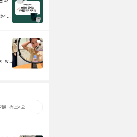
론 패
브릴러들, 오랜만이에요! 최근 거래가 핫했던 부쉐론(Boucheron)에 대한 소식을 가져왔어요📮 작년 4월을 기준으로 부쉐론의 패키징이 리뉴얼 되었는데요! 호평에 비해 혹평이 많았던 부쉐론의 New 패키지, 페이브릴에서도 한 번 살펴보았습니다!😊 . . . ❶ 어떻게 바뀌었을까? 이전의 느낌은 버리고 완전히 새롭게 재탄생했어요! 화이트 베이스에 골드포인트로 여심 저격 가능했던 기존의 패키지와 달리 브랜드 컬러인 녹색을 반영했어요. 전반적인 컬러톤이 많이 다운되었고, 소재나 모양의 변화로 전혀 다른 느낌을 주네요. ❷ 왜 바뀌었을까? 요즘 많은 기업들이 내세우는 경영 가치 중 하나는 지속 가능성을 달성하기 위한 ESG(Environmental, Social, Governance)경영이죠. 환경이라는 주제가 심각한 이슈로 떠오르는만큼, 전 세계 국가들을 비롯해 많은 기업들도 자발적으로 환경 보존에 참여하며 브랜드 가치를 높이고 있어요. 부쉐론의 NEW패키지는 원자재 선택부터 쓰임 하나하나 재활용이 가능하도록 설계되었다고 하니 환경을 생각한 브랜드의 노력이 느껴지네요👍🏻 ❸ 파우치 참 장식의 모양은 랜덤일까? 케이스를 담는 파우치에 다는 참 장식에는 고양이, 고양이 발자국, 부쉐론 브랜드마크와 같이 그림이나 문구가 새겨진 것을 볼 수 있어요. 너무 귀엽고 아기자기해서 눈길이 가더라고요. 참 장식은 랜덤이 아니라 구매자가 직접 고를 수 있다는 점! 새상품을 구매하는 매장에서만 누릴 수 있는 특권인 듯 해요👀 . . . 저에게는 나름대로 흥미로운 포인트가 많았는데, 가벼운 내용이지만 브릴러들도 흥미롭게 읽으셨길 바래요. 소비자들의 찐후기도 모아놨으니 재미있게 보시고, 페이브릴의 부쉐론 아이템들도 스윽 둘러보고 가는 것도 잊지마세요💚
부쉐론에서는 스테디인 콰트로 위주로 많이 봤어요~ 콰트로 목걸이는 색상 별로 착샷 공유하니 평소 관심 있으셨던 분들 살펴보세요! (얼굴 공개 조금 부끄럽지만 워낙 판매자 분들 많이 뵙고 있어서...네 그 여자가 저 맞아용) ✔️ 콰트로 네크리스는 블루 에디션이 영하고 캐쥬얼하게 예쁠 것이라는 생각을 가지고 있었는데 막상 착용해보니 화이트랑 클래식이 저에게는 무난했고 제 픽은 클래식이었어요! (블루는 피부가 하야신 분들 예쁠 것 같아요) + (사이즈 TIP) 콰트로 클래식 네크리스는 [미니] 가 있고 [XS 모티브]가 있어요 저의 착샷에서 클래식만 XS 모티브로 착용해봤고 나머지 블루/화이트는 미니 입니다. 미니는 존재감있고 XS는 좀 더 영하고 산뜻한 느낌? 두 사이즈 모두 매력 있었어요! ✔️ 저는 콰트로 귀걸이가 기억에 남네요? 귀걸이는 위시리스 트에 없었던 건데 엄청 친절하신 매장 매니저님이 착용해 보라고 꺼내주셨어요, 콰트로 귀걸이 무게는 좀 있었는데 불편한 정도는 아니었고 너무 예뻤어요!! ✔️ 콰트로 링은 검지 착용샷으루 봐주세용^^
야기를 나눠보세요