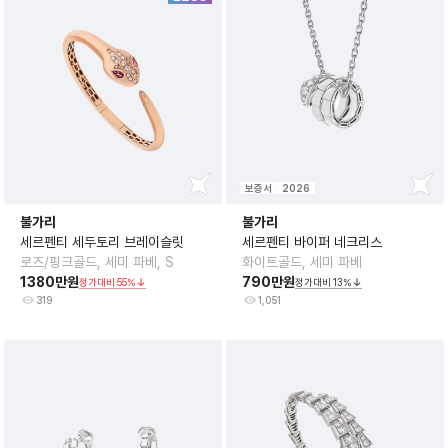
보증서
2026
불가리
불가리
세르펜티 세두토리 브레이슬릿
세르펜티 바이퍼 네크리스
로즈/핑크골드, 세미 파베, S
화이트골드, 세미 파베
1380만원
790만원
정가대비
55
%
정가대비
13
%
319
1,051