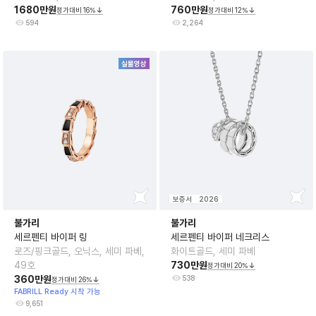
1680만원
760만원
정가대비
16
%
정가대비
12
%
594
2,264
실물영상
보증서
2026
불가리
불가리
세르펜티 바이퍼 링
세르펜티 바이퍼 네크리스
로즈/핑크골드, 오닉스, 세미 파베,
화이트골드, 세미 파베
49호
730만원
정가대비
20
%
360만원
538
정가대비
26
%
FABRILL Ready 시착 가능
9,651