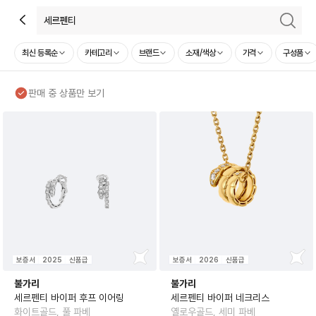
최신 등록순
카테고리
브랜드
소재/색상
가격
구성품
판매 중 상품만 보기
보증서
2025
신품급
보증서
2026
신품급
불가리
불가리
세르펜티 바이퍼 후프 이어링
세르펜티 바이퍼 네크리스
화이트골드, 풀 파베
옐로우골드, 세미 파베