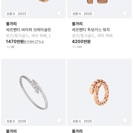
보증서
2023
보증서
2025
불가리
불가리
세르펜티 바이퍼 브레이슬릿
세르펜티 투보가스 워치
로즈/핑크골드, 세미 파베, L
로즈/핑크골드, 세미 파베
1470만원
4200만원
정가대비
27
%
98
149
보증서
2026
보증서
2025
불가리
불가리