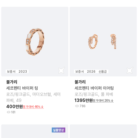
보증서
2023
보증서
2026
신품급
불가리
불가리
세르펜티 바이퍼 링
세르펜티 바이퍼 이어링
로즈/핑크골드, 마더오브펄, 세미
로즈/핑크골드, 풀 파베
파베, 49
1395만원
정가대비
26
%
400만원
786
정가대비
46
%
181
실물영상