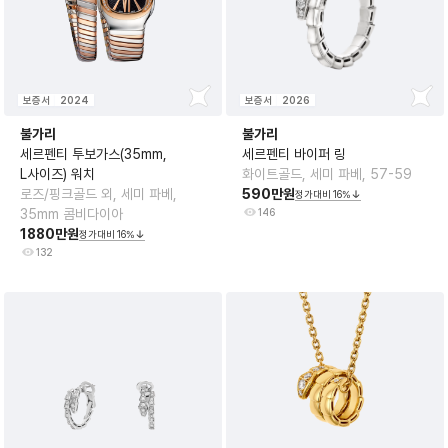
보증서
2024
보증서
2026
불가리
불가리
세르펜티 투보가스(35mm,
세르펜티 바이퍼 링
L사이즈) 워치
화이트골드, 세미 파베, 57-59
로즈/핑크골드 외, 세미 파베,
590만원
정가대비
16
%
35mm 콤비다이아
146
1880만원
정가대비
16
%
132