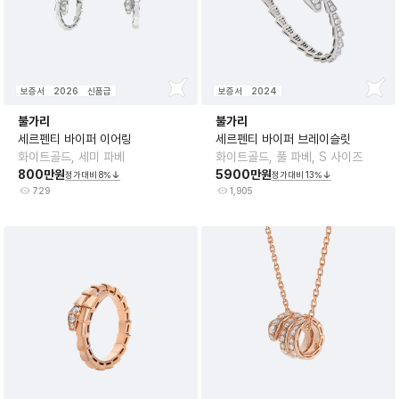
보증서
2026
신품급
보증서
2024
불가리
불가리
세르펜티 바이퍼 이어링
세르펜티 바이퍼 브레이슬릿
화이트골드, 세미 파베
화이트골드, 풀 파베, S 사이즈
800만원
5900만원
정가대비
8
%
정가대비
13
%
729
1,905