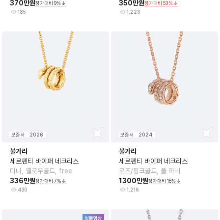
370만원
350만원
정가대비
9
%
정가대비
53
%
185
1,223
보증서
2026
보증서
2024
불가리
불가리
세르펜티 바이퍼 네크리스
세르펜티 바이퍼 네크리스
미니, 옐로우골드, free
로즈/핑크골드, 풀 파베
336만원
1300만원
정가대비
7
%
정가대비
18
%
430
1,216
실물영상