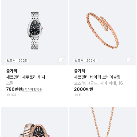
보증서
2025
보증서
2024
불가리
불가리
세르펜티 세두토리 워치
세르펜티 바이퍼 브레이슬릿
스틸
로즈/핑크골드, 세미 파베, 16
780만원
2000만원
정가대비
10
%
104
111