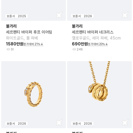
보증서
2025
보증서
2026
불가리
불가리
세르펜티 바이퍼 후프 이어링
세르펜티 바이퍼 네크리스
화이트골드, 풀 파베
옐로우골드, 세미 파베, 45cm
1580만원
690만원
정가대비
21
%
정가대비
20
%
51
246
보증서
2026
보증서
2026