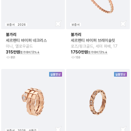
보증서
2026
보증서
불가리
불가리
세르펜티 바이퍼 네크리스
세르펜티 바이퍼 브레이슬릿
미니, 옐로우골드
로즈/핑크골드, 세미 파베, 17
315만원
1750만원
정가대비
13
%
정가대비
13
%
851
159
실물영상
실물영상
보증서
2026
신품급