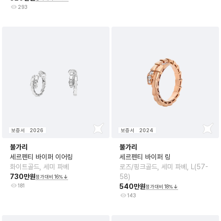
293
보증서
2026
보증서
2024
불가리
불가리
세르펜티 바이퍼 이어링
세르펜티 바이퍼 링
화이트골드, 세미 파베
로즈/핑크골드, 세미 파베, L(57-
730만원
58)
정가대비
16
%
181
540만원
정가대비
18
%
143