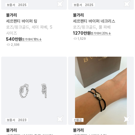
보증서
2025
보증서
2025
불가리
불가리
세르펜티 바이퍼 링
세르펜티 바이퍼 네크리스
로즈/핑크골드, 세미 파베, S
로즈/핑크골드, 풀 파베
사이즈
1270만원
정가대비
20
%
540만원
1,529
정가대비
18
%
2,598
보증서
2023
신품급
불가리
불가리