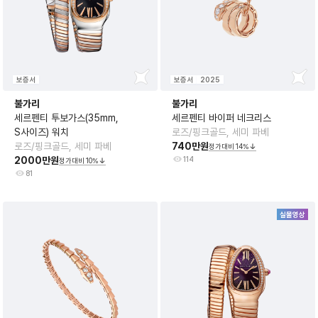
보증서
보증서
2025
불가리
불가리
세르펜티 투보가스(35mm,
세르펜티 바이퍼 네크리스
S사이즈) 워치
로즈/핑크골드, 세미 파베
로즈/핑크골드, 세미 파베
740만원
정가대비
14
%
2000만원
114
정가대비
10
%
81
실물영상