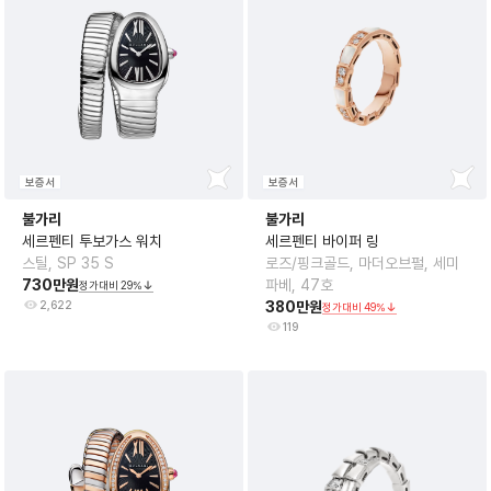
보증서
보증서
불가리
불가리
세르펜티 투보가스 워치
세르펜티 바이퍼 링
스틸, SP 35 S
로즈/핑크골드, 마더오브펄, 세미
730만원
파베, 47호
정가대비
29
%
2,622
380만원
정가대비
49
%
119