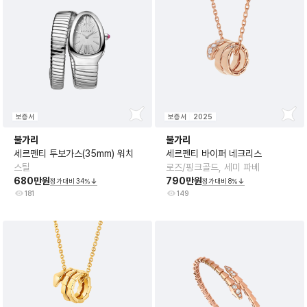
보증서
보증서
2025
불가리
불가리
세르펜티 투보가스(35mm) 워치
세르펜티 바이퍼 네크리스
스틸
로즈/핑크골드, 세미 파베
680만원
790만원
정가대비
34
%
정가대비
8
%
181
149