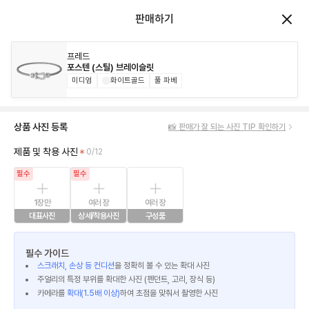
판매하기
프레드
포스텐 (스틸) 브레이슬릿
미디엄
화이트골드
풀 파베
상품 사진 등록
📸 판매가 잘 되는 사진 TIP 확인하기
제품 및 착용 사진
0/12
필수
필수
1장만
여러 장
여러 장
대표사진
상세/착용사진
구성품
필수 가이드
스크래치, 손상 등 컨디션
을 정확히 볼 수 있는 확대 사진
주얼리의 특정 부위를 확대한 사진 (펜던트, 고리, 장식 등)
카메라를
확대(1.5배 이상)
하여 초점을 맞춰서 촬영한 사진