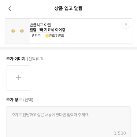
상품 입고 알림
반클리프 아펠
알함브라 기요세 이어링
빈티지
옐로우골드
추가 이미지
(선택)
0
/
5
추가 정보
(선택)
0
/
500