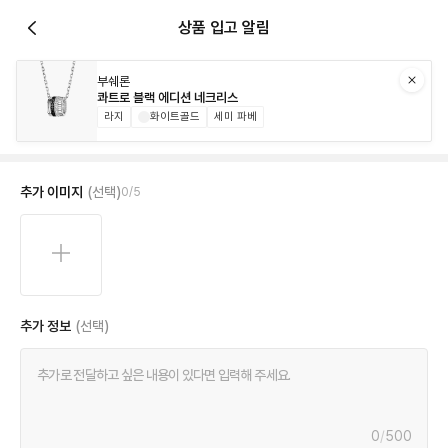
상품 입고 알림
부쉐론
콰트로 블랙 에디션 네크리스
라지
화이트골드
세미 파베
추가 이미지
(선택)
0
/
5
추가 정보
(선택)
0
/
500