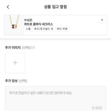
상품 입고 알림
부쉐론
콰트로 클래식 네크리스
스몰
로즈/핑크골드 외
세미 파베
추가 이미지
(선택)
0
/
5
추가 정보
(선택)
0
/
500