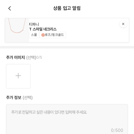
상품 입고 알림
티파니
T 스마일 네크리스
스몰
로즈/핑크골드
추가 이미지
(선택)
0
/
5
추가 정보
(선택)
0
/
500