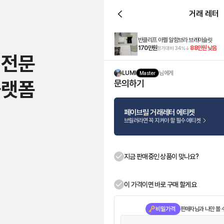
거래 레터
반클리프 아펠 알함브라 브레이슬릿
170만원
88만원
낮음
정가대비
34
%
 전문
LUMI
님에게
Master
플랫폼
문의하기
페이브릴 거래레터 에티켓
브릴러라면 꼭 지켜야 할 필수 에티켓
지금 판매중인 상품이 맞나요?
이 가격이면 바로 구매 할게요
비밀가격
판매자님과 나만 볼 