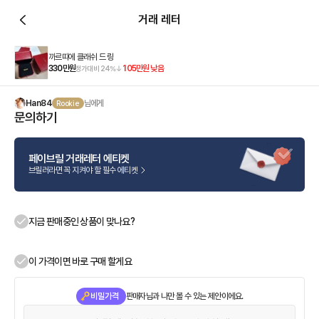
거래 레터
까르띠에 클래쉬 드 링
330만원
105만원
낮음
정가대비
24
%
Han84
님에게
Rookie
문의하기
페이브릴 거래레터 에티켓
브릴러라면 꼭 지켜야 할 필수 에티켓
지금 판매중인 상품이 맞나요?
이 가격이면 바로 구매 할게요
비밀가격
판매자님과 나만 볼 수 있는 제안이에요.