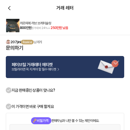
거래 레터
까르띠에 러브 브레이슬릿
800만원
250만원
낮음
정가대비
24
%
207jini
님에게
Rookie
문의하기
페이브릴 거래레터 에티켓
브릴러라면 꼭 지켜야 할 필수 에티켓
지금 판매중인 상품이 맞나요?
이 가격이면 바로 구매 할게요
비밀가격
판매자님과 나만 볼 수 있는 제안이에요.