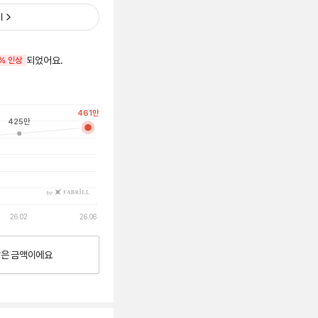
기
되었어요.
% 인상
461
만
425
만
by
26.02
26.06
낮은
금액이에요