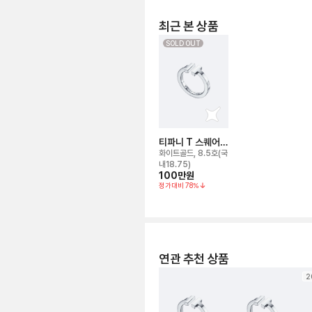
최근 본 상품
SOLD OUT
티파니 T 스퀘어
링
화이트골드, 8.5호(국
내18.75)
100만
원
정가대비
78
%
연관 추천 상품
2