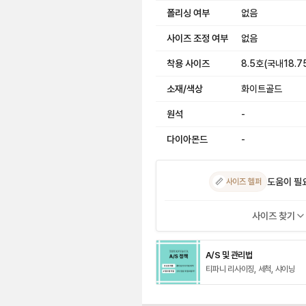
폴리싱 여부
없음
사이즈 조정 여부
없음
착용 사이즈
8.5호(국내18.7
소재/색상
화이트골드
원석
-
다이아몬드
-
도움이 필
📏
사이즈 헬퍼
사이즈 찾기
A/S 및 관리법
티파니 리사이징, 세척, 샤이닝