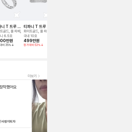
니 T 트루 와
티파니 T 트루 네
티파니 T 트루 와
티파니 T 트루 네
티파니 T 1 
 링
로우 링
이드 링
로우 링
트골드, 풀 파베,
화이트골드, 풀 파베,
화이트골드, 풀 파베,
화이트골드, 4호
로즈/핑크골드,
180만
원
니 6.5호
국내 10호
티파니 5호
파베, 4호
000만
원
499만
원
990만
원
정가대비
37
%
300만
원
대비
35
%
정가대비
53
%
정가대비
35
%
정가대비
37
%
더보기
 장착했어요
주얼리는 사랑입니다🫶
인사람이되자
나욤