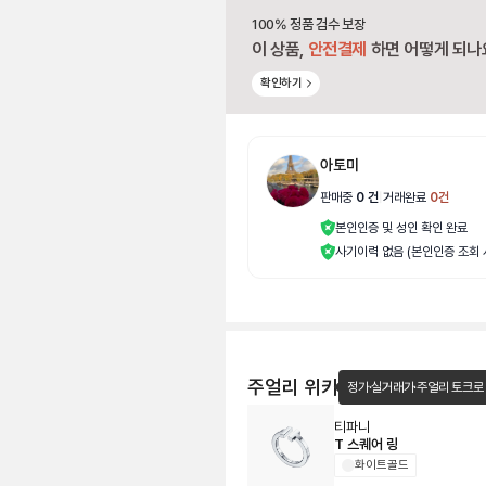
100% 정품 검수 보장
이 상품,
안전결제
하면 어떻게 되나
확인하기
아토미
판매중
0
건
|
거래완료
0
건
본인인증 및 성인 확인 완료
사기이력 없음 (본인인증 조회 
주얼리 위키
정가·실거래가·주얼리 토크로
티파니
T 스퀘어 링
화이트골드