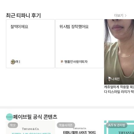
최근 티파니 후기
더보기
찰떡이에요
위시템 장착했어요
여ㅣ
명품인사람이되자
나희진
캐쥬얼하게 착용할 목
다 티스마일 라지가 
매장 가격이 너무 올
하던참에 페이브릴로 
같이 너무 맘에 드네요
페이브릴 공식 콘텐츠
착샷
착용사이즈
A/S 및 관리법