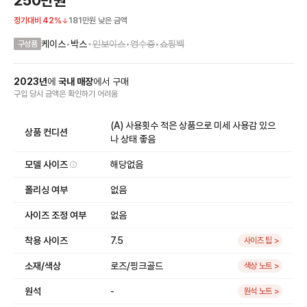
정가대비
42
%
181만원
낮은 금액
•
케이스
•
박스
인보이스
•
영수증
•
쇼핑백
구성품
2023
년
에
국내 매장
에서
구매
구입 당시 금액
은
확인하기 어려움
(A) 사용횟수 적은 상품으로 미세 사용감 있으
상품 컨디션
나 상태 좋음
모델 사이즈
해당없음
폴리싱 여부
없음
사이즈 조정 여부
없음
착용 사이즈
7.5
사이즈 팁 >
소재/색상
로즈/핑크골드
색상 노트 >
원석
-
원석 노트 >