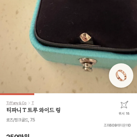
Tiffany & Co
T
티파니 T 트루 와이드 링
위시 18
로즈/핑크골드, 7.5
조회
608
레터문의
0
250만원