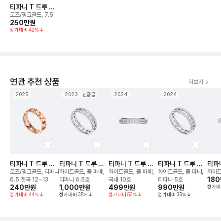
티파니 T 트루 와
이드 링
로즈/핑크골드, 7.5
250만
원
정가대비
42
%
연관 추천 상품
더보기
2025
2023
신품급
2024
2024
티파니 T 트루 와
티파니 T 트루 와
티파니 T 트루 네
티파니 T 트루 와
티파니
이드 링
이드 링
로우 링
이드 링
로우
로즈/핑크골드, 티파니
화이트골드, 풀 파베,
화이트골드, 풀 파베,
화이트골드, 풀 파베,
화이트
18
6.5 한국 12~13
티파니 6.5호
국내 10호
티파니 5호
240만
원
1,000만
원
499만
원
990만
원
정가대
정가대비
44
%
정가대비
35
%
정가대비
53
%
정가대비
35
%