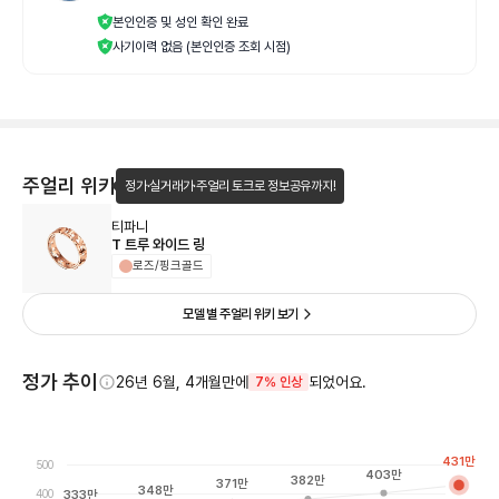
본인인증 및 성인 확인 완료
사기이력 없음 (본인인증 조회 시점)
주얼리 위키
정가·실거래가·주얼리 토크로 정보공유까지!
티파니
T 트루 와이드 링
로즈/핑크골드
모델 별 주얼리 위키 보기
정가 추이
26년 6월, 4개월만에
되었어요.
7% 인상
431
만
500
403
만
382
만
371
만
348
만
400
333
만