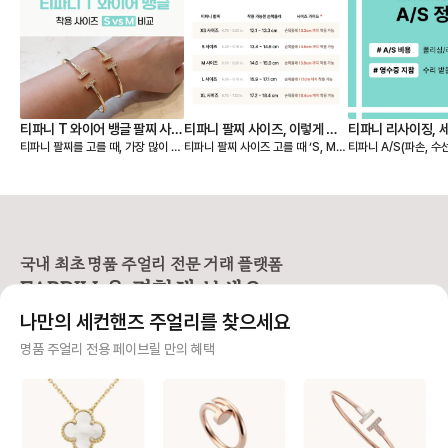
티파니 T 와이어 뱅글 팔찌 사이
티파니 팔찌 사이즈, 이렇게 고
티파니 리사이징, 
티파니 팔찌를 고를 때, 가장 많이 고
티파니 팔찌 사이즈 고를 때 ‘S, M,
티파니 A/S(파손, 수
즈 S, M 실착 후기
르세요 💙
민되는 부분이 바로 S와 M 중 어떤
L…’ 표기만 보고 내 사이즈를 찾기
및 세척/샤이닝 정책 🩵 📢 티파
게 더 잘 맞을까? 이죠. 사진으로는
어려우셨나요? 티파니는 미국 브랜
구매 영수증이 보증서를
차이가 미묘해 보여도, 직접 착용해
드라 사이즈를 S, M, L 등으로 표기
❶구매 증빙용 영수증
보면 핏감이 확연히 다릅니다. 손목
하지만, 유럽과 한국에서는 손목 둘
신분증 지참 📢 티파니
둘레 14.5cm인 제가 실제로 두 사
레(cm) 기준이 익숙하죠. 그래서 페
1670-1837) 📌AS 비용 [유상서
이즈를 모두 착용해보고, 느껴본 착
이브릴이 티파니 팔찌 사이즈를 유
비스] * 스탠다드: 1
용감과 차이를 정리해봤어요. 📏 티
럽/한국 기준으로 정리해드릴게요.
최소 비용 * 컴플랙스:
국내 최초 명품 주얼리 전문 거래 플랫폼
파니 팔찌 사이즈 기준 (손목 둘레 기
📏 티파니 팔찌, 손목 둘레 기준으로
서비스 - 실버 : 110,000원부터 ~
FABRILL을 경험해 보세요.
준) S 사이즈 → 손목 둘레 13.4~1
보면 S 사이즈 → 손목 둘레 13.4~1
230,000원 - 골드/플래티늄 : 23
4.6cm (약 13~14호) M 사이즈
4.6cm M 사이즈 → 손목 둘레 14.
0,000원 ~ 415,000원 -
나만의 세컨핸즈 주얼리를 찾으세요
→ 손목 둘레 14.6~15.9cm (약 1
6~15.9cm 에 맞아요. ✋ 실착 예
다이아몬드 스톤에 따라
4~16호) ✋ 실착 비교 (손목 둘레 1
시 (손목 둘레 14.5cm 기준) 뱅글
정확한 견적 → 매장 방문
사기 걱정 없는 안전 결제
명품 주얼리 전용 페이브릴 만의 혜택
4.5cm 기준) S 사이즈 착용 - 손목
디자인인 T 와이어 팔찌를 착용했을
상서비스] * 구매자 
에 밀착되는 슬림한 핏 - 약간의 텐션
때, - S 사이즈는 손목에 딱 붙는 슬
무상서비스 가능 * 보
구매자가 원하는 수단으로 안전하게 결제할 수 있으며 페이브릴에서 결제 대금을 보관, 정품이 아
이 느껴지지만, 고정감이 좋아 움직
림한 핏 - M 사이즈는 손목 아래로
상 서비스는 일부 서비
니면 반환해 드려요.
임 중에도 돌아가지 않아요. - 단단한
살짝 내려오는 여유로운 핏이에요.
제품별 무상 서비스 상
구조라 착용 시 살짝 타이트하게 느
💡 디자인에 따라 다른 핏 선택 뱅글,
문 권장 - 세팅 링 리사이징 - 웨딩밴
주얼리 전문 이중 검수
껴질 수 있으나, 깔끔하고 세련된 실
체인 등 디자인에 따라, 선호하는 핏
드 리사이징 (구매일