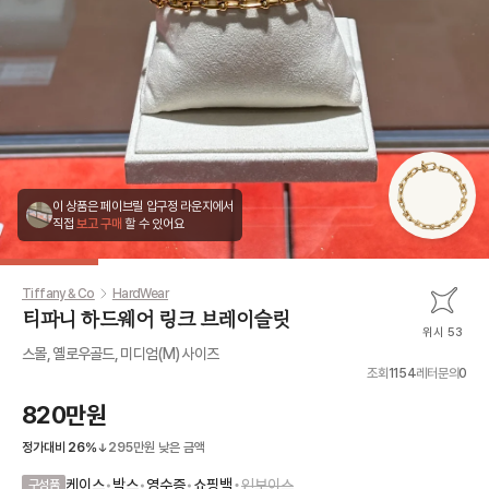
이 상품은 페이브릴 압구정 라운지에서
직접
보고 구매
할 수 있어요
Tiffany & Co
HardWear
티파니 하드웨어 링크 브레이슬릿
위시 53
스몰, 옐로우골드, 미디엄(M) 사이즈
조회
1154
레터문의
0
820만원
정가대비
26
%
295만원
낮은 금액
•
케이스
•
박스
•
영수증
•
쇼핑백
인보이스
구성품