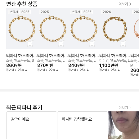
연관 추천 상품
더보기
보증서
2025
2025
보증서
2026
2026
20
티파니 하드웨어
티파니 하드웨어
티파니 하드웨어
티파니 하드웨어
티파
링크 브레이슬릿
링크 브레이슬릿
링크 브레이슬릿
링크 브레이슬릿
더블
스몰, 옐로우골드, S
스몰, 옐로우골드, L
스몰, 옐로우골드, L
미디엄, 옐로우골드, L
스몰,
860만
원
870만
원
840만
원
1,100만
원
슬릿
M
정가대비
23
%
정가대비
22
%
정가대비
25
%
정가대비
25
%
26
정가대
최근 티파니 후기
더보기
찰떡이에요
위시템 장착했어요