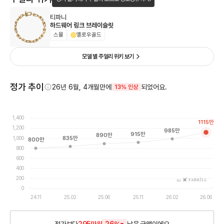
티파니
하드웨어 링크 브레이슬릿
스몰
옐로우골드
모델 별 주얼리 위키 보기
정가 추이
26년 6월, 4개월만에
되었어요.
13% 인상
1,400
1115
만
1,200
985
만
915
만
890
만
1,000
835
만
800
만
800
600
400
200
by
0
24.11
25.02
25.06
25.11
26.02
26.06