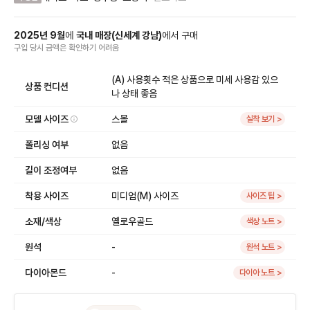
2025
년
9
월
에
국내 매장
(
신세계 강남
)
에서
구매
구입 당시 금액
은
확인하기 어려움
(A) 사용횟수 적은 상품으로 미세 사용감 있으
상품 컨디션
나 상태 좋음
모델 사이즈
스몰
실착 보기 >
폴리싱 여부
없음
길이 조정여부
없음
착용 사이즈
미디엄(M) 사이즈
사이즈 팁 >
소재/색상
옐로우골드
색상 노트 >
원석
-
원석 노트 >
다이아몬드
-
다이아 노트 >