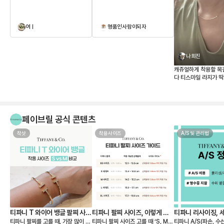
여ㅣ
명품인사람이되자
나희진
캐쥬얼하게 착용할 목
다 티스마일 라지가 
매장 가격이 너무 올
하던참에 페이브릴로 
같이 너무 맘에 드네요
페이브릴 공식 콘텐츠
착샷
착용사이즈
A/S 및 관리법
티파니 T 와이어 뱅글 팔찌 사이
티파니 팔찌 사이즈, 이렇게 고
티파니 리사이징, 
티파니 팔찌를 고를 때, 가장 많이 고
티파니 팔찌 사이즈 고를 때 ‘S, M,
티파니 A/S(파손, 수
즈 S, M 실착 후기
르세요 💙