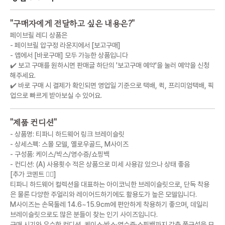
"
구매자에게 전달하고 싶은 내용은?
"
페이브릴 레디 상품은
- 페이브릴 압구정 라운지에서 [보고구매]
- 앱에서 [바로구매] 모두 가능한 상품입니다
✔️ 보고 구매를 원하시면 판매글 하단의 '보고구매 예약'을 눌러 예약을 신청
해주세요.
✔️ 바로 구매 시 결제가 확인되면 영업일 기준으로 택배, 퀵, 프리미엄택배, 픽
업으로 빠르게 받아보실 수 있어요.
"
제품 컨디션
"
- 상품명: 티파니 하드웨어 링크 브레이슬릿
- 상세스펙: 스몰 모델, 옐로우골드, M사이즈
- 구성품: 케이스/박스/영수증/쇼핑백
- 컨디션: (A) 사용횟수 적은 상품으로 미세 사용감 있으나 상태 좋음
[추가 코멘트 💁‍♀️]
티파니 하드웨어 컬렉션을 대표하는 아이코닉한 브레이슬릿으로, 단독 착용
은 물론 다양한 주얼리와 레이어드하기에도 활용도가 높은 모델입니다.
M사이즈는 손목둘레 14.6~15.9cm에 편안하게 착용하기 좋으며, 데일리
브레이슬릿으로도 많은 분들이 찾는 인기 사이즈입니다.
구매 시기와 우수한 컨디션, 케이스·박스·영수증·쇼핑백까지 갖춘 풀구성을 모