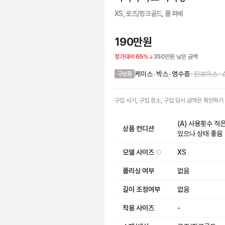
XS, 로즈/핑크골드, 풀 파베
190만원
정가대비
65
%
350만원
낮은 금액
•
케이스
•
박스
•
영수증
인보이스
•
구성품
구입 시기, 구입 장소, 구입 당시 금액
은
확인하기
(A) 사용횟수 적
상품 컨디션
있으나 상태 좋음
모델 사이즈
XS
폴리싱 여부
없음
길이 조정여부
없음
착용 사이즈
-