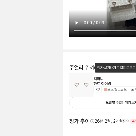
주얼리 위키
정가·실거래가·주얼리 토크로
티파니
하트 이어링
XS
로즈/핑크골드
풀
모델 별 주얼리 위키 보
정가 추이
26년 2월, 2개월만에
4