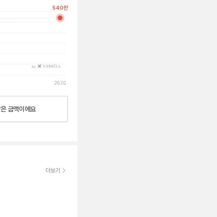
540
만
by
26.02
낮은
금액이에요
더보기