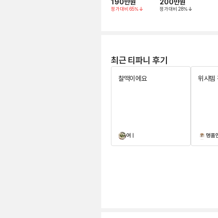
190만
원
200만
원
부 한 쪽당 1.35부
정가대비
65
%
정가대비
28
%
최근 티파니 후기
찰떡이에요
위시템
여ㅣ
명품