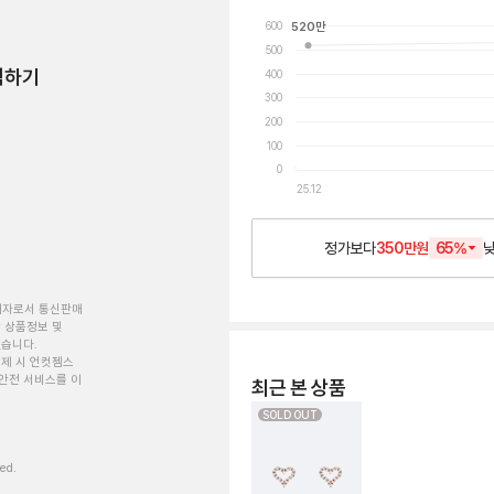
600
520
만
500
험하기
400
300
200
100
0
25.12
정가보다
350만원
65
%
개자로서 통신판매
 상품정보 및
있습니다.
제 시 언컷젬스
안전 서비스를 이
최근 본 상품
SOLD OUT
ved.