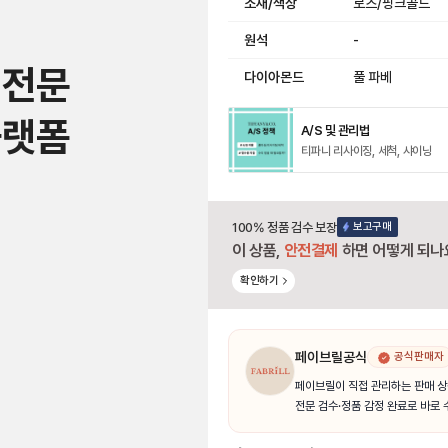
소재/색상
로즈/핑크골드
원석
-
 전문
다이아몬드
풀 파베
플랫폼
A/S 및 관리법
티파니 리사이징, 세척, 샤이닝
100% 정품 검수 보장
보고구매
이 상품,
안전결제
하면 어떻게 되나
확인하기
페이브릴공식
공식판매자
페이브릴이 직접 관리하는 판매 상
전문 검수·정품 감정 완료로 바로 