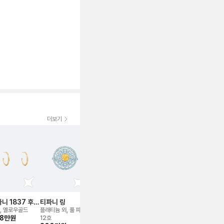
더보기
2022
니 1837 후프
티파니 링
티파니 키 페탈
티파니 아틀라스
티파니 러빙
어링
(only 펜던트) 네
네크리스
네크리스
, 옐로우골드
플래티늄 외, 풀 파베,
미디엄, 옐로우골드,
스몰, 옐로우골드, 세
로즈/핑크골드,
8만
원
크리스
12호
풀 파베, 펜던트 5cm
미 파베
베