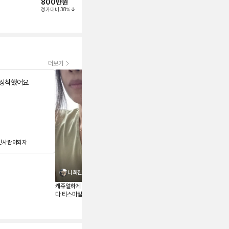
800만
원
800만
원
120만
원
154만
원
정가대비
38
%
정가대비
30
%
더보기
 장착했어요
주얼리는 사랑입니다🫶
인사람이되자
나욤
나희진
캐쥬얼하게 착용할 목걸이를 알아보
다 티스마일 라지가 딱 들어왔는데
매장 가격이 너무 올라 부담스러워
하던참에 페이브릴로 겟했어요 새것
같이 너무 맘에 드네요