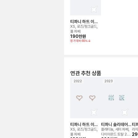
티파니 하트 이어
링
XS, 로즈/핑크골드,
풀 파베
190만
원
정가대비
65
%
연관 추천 상품
2022
2023
티파니 하트 이어
티파니 솔리테어
티파
링
이어링
이
XS, 로즈/핑크골드,
플래티늄, 세미 파베,
라지
29
풀 파베
다이아몬드 토탈 2.7