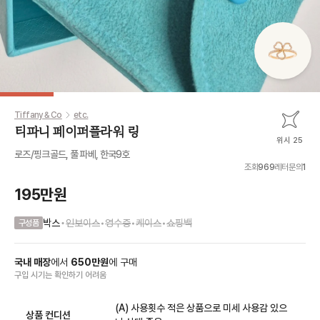
Tiffany & Co
etc.
티파니 페이퍼플라워 링
위시 25
로즈/핑크골드, 풀 파베, 한국9호
조회
969
레터문의
1
195만원
•
박스
인보이스
•
영수증
•
케이스
•
쇼핑백
구성품
국내 매장
에서
650
만원
에
구매
구입 시기
는
확인하기 어려움
(A) 사용횟수 적은 상품으로 미세 사용감 있으
상품 컨디션