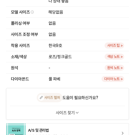
나 상태 좋음
모델 사이즈
해당없음
폴리싱 여부
없음
사이즈 조정 여부
없음
착용 사이즈
한국9호
사이즈 팁 >
소재/색상
로즈/핑크골드
색상 노트 >
원석
-
원석 노트 >
다이아몬드
풀 파베
다이아 노트 >
도움이 필요하신가요?
📏
사이즈 헬퍼
사이즈 찾기
A/S 및 관리법