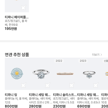
티파니 페이퍼플라
워 링
로즈/핑크골드, 풀 파
베, 한국9호
195만
원
연관 추천 상품
더보기
2022
2023
신
티파니 링
티파니 세팅 웨딩
티파니 솔리스트
티파니 세팅 웨딩
티파
링
하프 이터니티 링
링
그레
플래티늄 외, 풀 파베,
플래티늄, 세미 파베,
로즈/핑크골드, 세미
플래티늄, 세미 파베,
옐로우
12호
사이즈 모르나 2회 무
파베, 티파니 5.5호
티파니 6호, 0.63ct
10호
800만
원
280만
원
230만
원
690만
원
20
료 리사이징 가능,