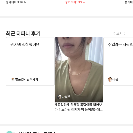
정가대비
38
%
정가대비
53
%
정가대
0.3ct
최근 티파니 후기
더보기
위시템 장착했어요
주얼리는 사랑입
명품인사람이되자
나욤
나희진
캐쥬얼하게 착용할 목걸이를 알아보
다 티스마일 라지가 딱 들어왔는데
매장 가격이 너무 올라 부담스러워
하던참에 페이브릴로 겟했어요 새것
같이 너무 맘에 드네요