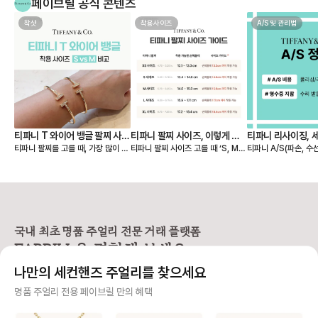
페이브릴 공식 콘텐츠
착샷
착용사이즈
A/S 및 관리법
티파니 T 와이어 뱅글 팔찌 사이
티파니 팔찌 사이즈, 이렇게 고
티파니 리사이징, 
티파니 팔찌를 고를 때, 가장 많이 고
티파니 팔찌 사이즈 고를 때 ‘S, M,
티파니 A/S(파손, 수
즈 S, M 실착 후기
르세요 💙
민되는 부분이 바로 S와 M 중 어떤
L…’ 표기만 보고 내 사이즈를 찾기
및 세척/샤이닝 정책 🩵 📢 티파
게 더 잘 맞을까? 이죠. 사진으로는
어려우셨나요? 티파니는 미국 브랜
구매 영수증이 보증서를
차이가 미묘해 보여도, 직접 착용해
드라 사이즈를 S, M, L 등으로 표기
❶구매 증빙용 영수증
보면 핏감이 확연히 다릅니다. 손목
하지만, 유럽과 한국에서는 손목 둘
신분증 지참 📢 티파니
둘레 14.5cm인 제가 실제로 두 사
레(cm) 기준이 익숙하죠. 그래서 페
1670-1837) 📌AS 비용 [유상서
이즈를 모두 착용해보고, 느껴본 착
이브릴이 티파니 팔찌 사이즈를 유
비스] * 스탠다드: 1
용감과 차이를 정리해봤어요. 📏 티
럽/한국 기준으로 정리해드릴게요.
최소 비용 * 컴플랙스:
국내 최초 명품 주얼리 전문 거래 플랫폼
파니 팔찌 사이즈 기준 (손목 둘레 기
📏 티파니 팔찌, 손목 둘레 기준으로
서비스 - 실버 : 110,000원부터 ~
FABRILL을 경험해 보세요.
준) S 사이즈 → 손목 둘레 13.4~1
보면 S 사이즈 → 손목 둘레 13.4~1
230,000원 - 골드/플래티늄 : 23
4.6cm (약 13~14호) M 사이즈
4.6cm M 사이즈 → 손목 둘레 14.
0,000원 ~ 415,000원 -
나만의 세컨핸즈 주얼리를 찾으세요
→ 손목 둘레 14.6~15.9cm (약 1
6~15.9cm 에 맞아요. ✋ 실착 예
다이아몬드 스톤에 따라
4~16호) ✋ 실착 비교 (손목 둘레 1
시 (손목 둘레 14.5cm 기준) 뱅글
정확한 견적 → 매장 방문
사기 걱정 없는 안전 결제
명품 주얼리 전용 페이브릴 만의 혜택
4.5cm 기준) S 사이즈 착용 - 손목
디자인인 T 와이어 팔찌를 착용했을
상서비스] * 구매자 
에 밀착되는 슬림한 핏 - 약간의 텐션
때, - S 사이즈는 손목에 딱 붙는 슬
무상서비스 가능 * 보
구매자가 원하는 수단으로 안전하게 결제할 수 있으며 페이브릴에서 결제 대금을 보관, 정품이 아