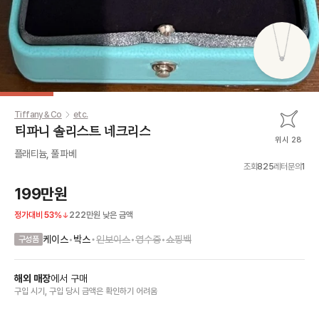
Tiffany & Co
etc.
티파니 솔리스트 네크리스
위시 28
플래티늄, 풀 파베
조회
825
레터문의
1
199만원
정가대비
53
%
222만원
낮은 금액
•
케이스
•
박스
인보이스
•
영수증
•
쇼핑백
구성품
해외 매장
에서
구매
구입 시기, 구입 당시 금액
은
확인하기 어려움