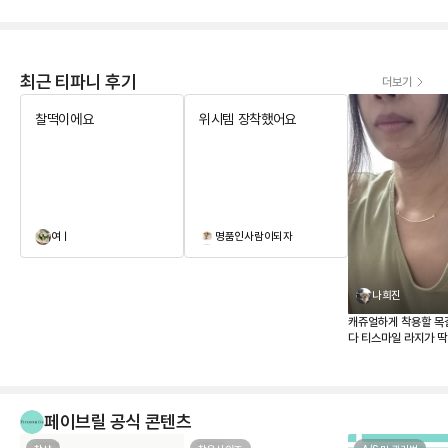
최근 티파니 후기
더보기
찰떡이에요
위시템 장착했어요
여ㅣ
명품인사람이되자
나희진
캐쥬얼하게 착용할 목
다 티스마일 라지가 
매장 가격이 너무 올
하던참에 페이브릴로 
같이 너무 맘에 드네요
페이브릴 공식 콘텐츠