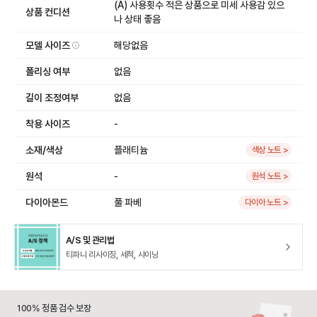
(A) 사용횟수 적은 상품으로 미세 사용감 있으
상품 컨디션
나 상태 좋음
모델 사이즈
해당없음
폴리싱 여부
없음
길이 조정여부
없음
착용 사이즈
-
소재/색상
플래티늄
색상 노트 >
원석
-
원석 노트 >
다이아몬드
풀 파베
다이아 노트 >
A/S 및 관리법
티파니 리사이징, 세척, 샤이닝
100% 정품 검수 보장