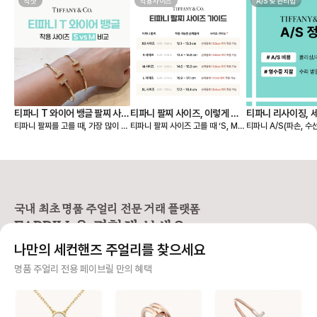
착샷
착용사이즈
A/S 및 관리법
티파니 T 와이어 뱅글 팔찌 사이
티파니 팔찌 사이즈, 이렇게 고
티파니 리사이징, 
티파니 팔찌를 고를 때, 가장 많이 고
티파니 팔찌 사이즈 고를 때 ‘S, M,
티파니 A/S(파손, 수
즈 S, M 실착 후기
르세요 💙
민되는 부분이 바로 S와 M 중 어떤
L…’ 표기만 보고 내 사이즈를 찾기
및 세척/샤이닝 정책 🩵 📢 티파
게 더 잘 맞을까? 이죠. 사진으로는
어려우셨나요? 티파니는 미국 브랜
구매 영수증이 보증서를
차이가 미묘해 보여도, 직접 착용해
드라 사이즈를 S, M, L 등으로 표기
❶구매 증빙용 영수증
보면 핏감이 확연히 다릅니다. 손목
하지만, 유럽과 한국에서는 손목 둘
신분증 지참 📢 티파니
둘레 14.5cm인 제가 실제로 두 사
레(cm) 기준이 익숙하죠. 그래서 페
1670-1837) 📌AS 비용 [유상서
이즈를 모두 착용해보고, 느껴본 착
이브릴이 티파니 팔찌 사이즈를 유
비스] * 스탠다드: 1
용감과 차이를 정리해봤어요. 📏 티
럽/한국 기준으로 정리해드릴게요.
최소 비용 * 컴플랙스:
국내 최초 명품 주얼리 전문 거래 플랫폼
파니 팔찌 사이즈 기준 (손목 둘레 기
📏 티파니 팔찌, 손목 둘레 기준으로
서비스 - 실버 : 110,000원부터 ~
FABRILL을 경험해 보세요.
준) S 사이즈 → 손목 둘레 13.4~1
보면 S 사이즈 → 손목 둘레 13.4~1
230,000원 - 골드/플래티늄 : 23
4.6cm (약 13~14호) M 사이즈
4.6cm M 사이즈 → 손목 둘레 14.
0,000원 ~ 415,000원 -
나만의 세컨핸즈 주얼리를 찾으세요
→ 손목 둘레 14.6~15.9cm (약 1
6~15.9cm 에 맞아요. ✋ 실착 예
다이아몬드 스톤에 따라
4~16호) ✋ 실착 비교 (손목 둘레 1
시 (손목 둘레 14.5cm 기준) 뱅글
정확한 견적 → 매장 방문
사기 걱정 없는 안전 결제
명품 주얼리 전용 페이브릴 만의 혜택
4.5cm 기준) S 사이즈 착용 - 손목
디자인인 T 와이어 팔찌를 착용했을
상서비스] * 구매자 
에 밀착되는 슬림한 핏 - 약간의 텐션
때, - S 사이즈는 손목에 딱 붙는 슬
무상서비스 가능 * 보
구매자가 원하는 수단으로 안전하게 결제할 수 있으며 페이브릴에서 결제 대금을 보관, 정품이 아
이 느껴지지만, 고정감이 좋아 움직
림한 핏 - M 사이즈는 손목 아래로
상 서비스는 일부 서비
니면 반환해 드려요.
임 중에도 돌아가지 않아요. - 단단한
살짝 내려오는 여유로운 핏이에요.
제품별 무상 서비스 상