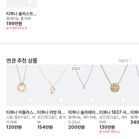
티파니 솔리스트
네크리스
플래티늄, 풀 파베
199만
원
정가대비
53
%
연관 추천 상품
더보기
2023
티파니 아틀라스
티파니 러빙 하트
티파니 솔리테어
티파니 1837 서클
티파
네크리스
네크리스
네크리스
네크리스
퍼 
스몰, 옐로우골드, 세
로즈/핑크골드, 풀 파
플래티늄, 세미 파베,
로즈/핑크골드, 세미
플래티
스
34
미 파베
베
0.25ct
파베
120만
원
154만
원
200만
원
130만
원
정가대비
59
%