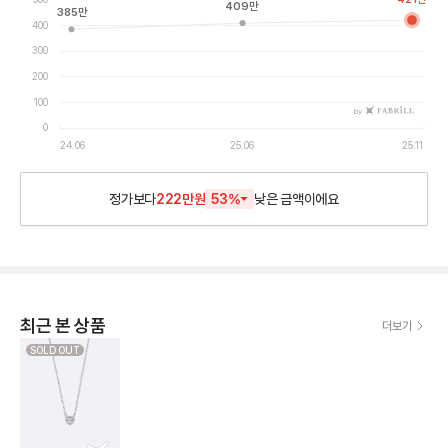
409
만
385
만
400
300
200
100
by
0
24.06
25.06
25.11
정가보다
222만원
53
%
낮은
금액이에요
최근 본 상품
더보기
SOLD OUT