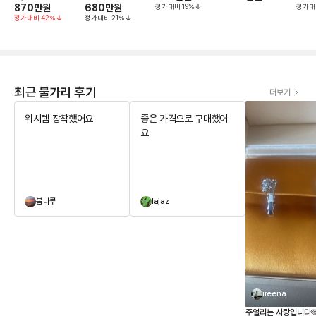
870만
원
680만
원
정가대비
19
%
정가대
정가대비
42
%
정가대비
21
%
최근 불가리 후기
더보기
위시템 장착했어요
좋은 가격으로 구매했어
요
봄나루
lajaz
ireena
주얼리는 사랑입니다