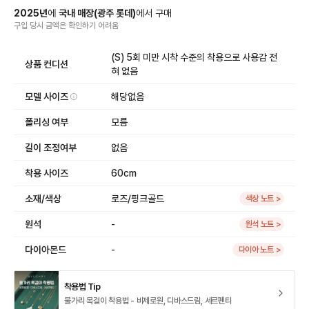
2025
년
에
국내 매장
(
광주 롯데
)
에서
구매
구입 당시 금액
은
확인하기 어려움
(S) 5회 미만 시착 수준의 착용으로 사용감 전
상품 컨디션
혀 없음
모델 사이즈
해당없음
폴리싱 여부
모름
길이 조정여부
없음
착용 사이즈
60cm
소재/색상
로즈/핑크골드
색상 노트 >
원석
-
원석 노트 >
다이아몬드
-
다이아 노트 >
착용법 Tip
불가리 목걸이 착용법 - 비제로원, 디바스드림, 세르펜티