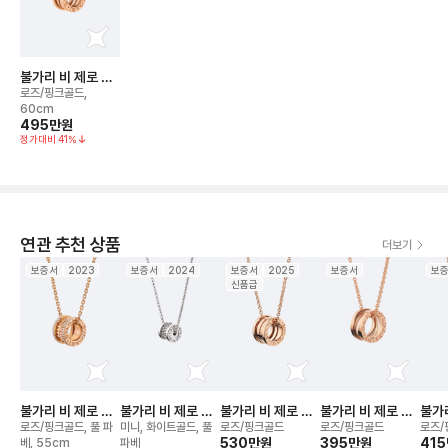
불가리 비 제로 원
(체인 54-60cm)
로즈/핑크골드,
네크리스
60cm
495만
원
정가대비
41
%
연관 추천 상품
더보기
보증서
2023
보증서
2024
보증서
2025
보증서
보
신품급
불가리 비 제로 원
불가리 비 제로 원
불가리 비 제로 원
불가리 비 제로 원
불가리
네크리스
네크리스
(체인 38-45cm)
레전드 네크리스
(체인
로즈/핑크골드, 풀 파
미니, 화이트골드, 풀
로즈/핑크골드
로즈/핑크골드
로즈/
네크리스
530만
원
395만
원
네크
41
베, 55cm
파베