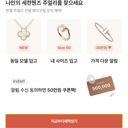
나만의 세컨핸즈 주얼리를 찾으세요
유연함으로 손목에 자연스럽게 감기
54~56호 (한국 사이즈 14~16호)
제일 안쪽 도넛에 있는
지만, 착용감에 따라 느낌이 달라집
평균 여성 손가락 사이즈 기준으로
걸 수도 있어요. 길이를
사기 걱정 없는 안전 결제
명품 주얼리 전용 페이브릴 만의 혜택
니다. 1️⃣ 슬림핏(여리여리한 핏) →
M 사이즈는 검지~중지까지 자유롭
고 싶을때 안쪽에 걸면 되어요 저는
가늘고 세련된 실루엣 연출 → 손묵
게 착용 가능해요. ✔️ 코일 수에 따른
손톱이 긴 편인데, 거
구매자가 원하는 수단으로 안전하게 결제할 수 있으며 페이브릴에서 결제 대금을 보관, 정품이 아
둘레보다 1cm 큰 사이즈 추천 2️⃣ 레
착용감 차이 - 1코일 링 → 슬림한 두
착용하기 정말 편해요. 체인에 툭 
니면 반환해 드려요.
귤러핏(일반적인 여유핏) → 손목에
께로 표준 정사이즈 추천 - 2코일 링
기만 하면 되니, 힘들게 고리 맞추느
밀착되는 착용감 → 손목둘레와 제품
→ 두 번 감긴 디자인으로 두께감 있
라 고생할 필요가 없죠.🤍 게
주얼리 전문 이중 검수
둘레 같은 사이즈 💡 예를 들어, 손목
는 타이트 핏, 한 사이즈 크게 선택
리 디자인 자체가 독
둘레 15cm인 경우 여리여리한 슬림
💡 예를 들어, 평소 한국 사이즈 10
지 세련되게 완성됩니다
주얼리 검수에 특화된 페이브릴 검수팀과 전문 감정사가 컨디션 및 정품 여부를 철저하고 꼼꼼하
핏을 원한다면 → S/M 사이즈 (제품
호라면 1코일 링 → S 사이즈, 2코일
일이지만, 불가리는 
게 확인해요.
둘레 16cm) 자연스러운 레귤러핏을
링 → M 사이즈(11호) 가 잘 맞습니
스타일을 모두 챙겼습
원한다면 → S 사이즈 (제품둘레 15
다. 세르펜티 바이퍼 링은 단순한 반
제대로 착용하고 더 
주얼리 전문 상담
cm) 원하는 핏에 맞춰 사이즈를 선
지가 아니라 손끝을 감싸는 하나의
요! 🍩 스테디 목걸이의 도넛 위치 -
택하고, 손목의 움직임마다 빛나는
주얼리 오브제예요. 당신의 손가락
비제로원 미니: 38cm 
주얼리 전문 지식을 토대로 사이즈, 가격대 등 주얼리를 거래하며 궁금할 수 있는 내용에 대한 밀
불가리 세르펜티만의 유려한 곡선미
길이와 비율에 맞게 S, M, L, XL 중
- 45cm - 디바스드림
착 상담을 제공하고 있어요.
를 느껴보세요. ✨🐍
나만의 완벽한 핏을 찾아보세요. 🐍
43cm - 세르펜티 바
✨
- 43cm 도넛 위치에
빠르고 확실한 물품 이동 과정
절이 가능해요. 비제로원은 고리가 3
개, 디바스드림·세르
최적화된 검수 시스템으로 빠르고 효율적으로 물품이 이동될 뿐만 아니라, 이동 과정마다 알림톡
다. 간혹 “왜 2개밖에
및 이미지로 확실하게 안내해 드려요.
놀라는 분도 있는데, 
인 달라 안심하셔도 됩
💳 신용카드 최대 6개월 무이자 할부
지금부터 혜택받기
거래 레터 쓰기
바로 구매하기