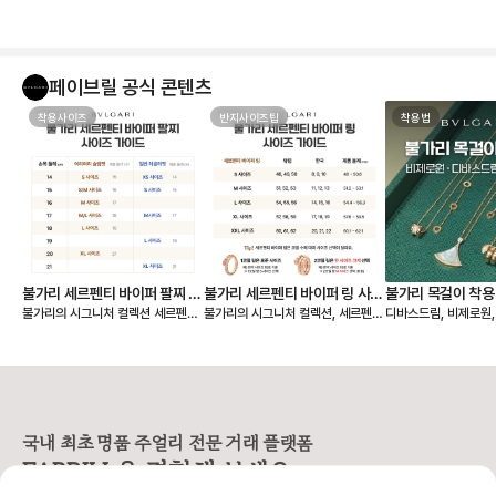
페이브릴 공식 콘텐츠
착용사이즈
반지사이즈팁
착용법
불가리 세르펜티 바이퍼 팔찌 사
불가리 세르펜티 바이퍼 링 사이
불가리 목걸이 착용
불가리의 시그니처 컬렉션 세르펜티
불가리의 시그니처 컬렉션, 세르펜티
디바스드림, 비제로원
이즈 비교
즈 비교 (한국, 유럽 반지 호수)
원, 디바스드림, 
바이퍼 팔찌는 손목을 부드럽게 감싸
바이퍼 링은 코일이 손가락을 부드럽
불가리 목걸이를 처음 
는 유려한 코일 디자인으로, 반지와
게 감기는 디자인으로, 신축성이 뛰
고리가 왜 이렇게 생겼
마찬가지로 S, M, L 사이즈로 표기
어난 게 특징이에요. 단단한 금속이
황하는 분들이 많습니다. 그 
되어 있어요. 착용감의 취향에 따라
지만 구조상 유연해서 하나의 링으로
바로 불가리만의 시그
슬림핏과 레귤러핏 중 선택할 수 있
약 3가지 사이즈로 착용이 가능하답
👉 ‘도넛’ 모양 고리
습니다. ✔️ 세르펜티 바이퍼 팔찌 사
니다. ✔️ 세르펜티 바이퍼 링 사이즈
서 중요한 건! 이 도넛
이즈 표기 - S: 손목둘레 14~15c
표기 일반 반지처럼 숫자 대신 S, M,
고 하면 안 된다는 거예
국내 최초 명품 주얼리 전문 거래 플랫폼
m - M: 손목둘레 16~17cm - L:
L로 구분되어 있어요. - S: 48~50
멍이 작아 절대 들어가
FABRILL을 경험해 보세요.
손목둘레 18~19cm ✔️ 핏에 따른
호 (한국 사이즈 8~10호) - M: 51
✔️ 불가리 목걸이는 
선택 가이드 세르펜티 팔찌는 금속의
~53호 (한국 사이즈 11~13호) - L:
이의 체인에 걸어야 합니