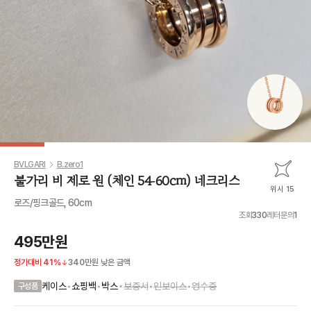
BVLGARI
B.zero1
불가리 비 제로 원 (체인 54-60cm) 네크리스
위시 15
로즈/핑크골드, 60cm
조회
330
레터문의
1
495만원
정가대비
41
%
340만원
낮은 금액
•
케이스
•
쇼핑백
•
박스
보증서
•
인보이스
•
영수증
구성품