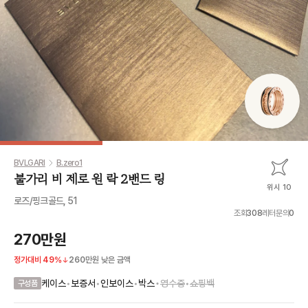
BVLGARI
B.zero1
불가리 비 제로 원 락 2밴드 링
위시 10
로즈/핑크골드, 51
조회
308
레터문의
0
270만원
정가대비
49
%
260만원
낮은 금액
•
케이스
•
보증서
•
인보이스
•
박스
영수증
•
쇼핑백
구성품