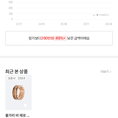
300
200
100
by
0
23.11
24.10
25.06
25.11
26.04
정가보다
260만원
49
%
낮은
금액이에요
최근 본 상품
더보기
보증서
2024
불가리 비 제로 원