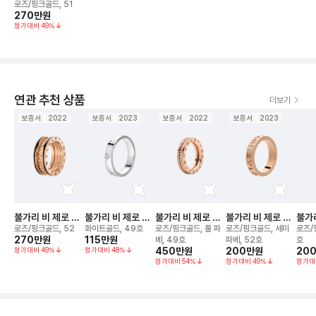
락 2밴드 링
로즈/핑크골드, 51
270만
원
정가대비
49
%
연관 추천 상품
더보기
보증서
2022
보증서
2023
보증서
2022
보증서
2023
불가리 비 제로 원
불가리 비 제로 원
불가리 비 제로 원
불가리 비 제로 원
불가리
락 2밴드 링
에센셜 밴드 링
1밴드 링
에센셜 밴드 링
3밴
로즈/핑크골드, 52
화이트골드, 49호
로즈/핑크골드, 풀 파
로즈/핑크골드, 세미
로즈/
270만
원
115만
원
베, 49호
파베, 52호
호
정가대비
49
%
정가대비
48
%
450만
원
200만
원
20
정가대비
54
%
정가대비
49
%
정가대