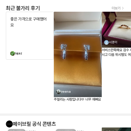
최근 불가리 후기
더보기
좋은 가격으로 구매했어
요
서경이
서비스만족해요 검수 
lajaz
시고 다음 위시템도 
겠어요 저렴한가격에 
요-!!! 주얼리는 사랑
ireena
주얼리는 사랑입니다🫶 너무 예뻐요
페이브릴 공식 콘텐츠