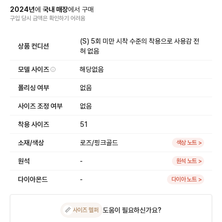
2024
년
에
국내 매장
에서
구매
구입 당시 금액
은
확인하기 어려움
(S) 5회 미만 시착 수준의 착용으로 사용감 전
상품 컨디션
혀 없음
모델 사이즈
해당없음
폴리싱 여부
없음
사이즈 조정 여부
없음
착용 사이즈
51
소재/색상
로즈/핑크골드
색상 노트 >
원석
-
원석 노트 >
다이아몬드
-
다이아 노트 >
도움이 필요하신가요?
📏
사이즈 헬퍼