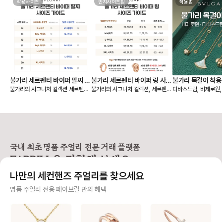
착용사이즈
반지사이즈팁
착용법
불가리 세르펜티 바이퍼 팔찌 사
불가리 세르펜티 바이퍼 링 사이
불가리 목걸이 착용
불가리의 시그니처 컬렉션 세르펜티
불가리의 시그니처 컬렉션, 세르펜티
디바스드림, 비제로원
이즈 비교
즈 비교 (한국, 유럽 반지 호수)
원, 디바스드림, 
바이퍼 팔찌는 손목을 부드럽게 감싸
바이퍼 링은 코일이 손가락을 부드럽
불가리 목걸이를 처음 
는 유려한 코일 디자인으로, 반지와
게 감기는 디자인으로, 신축성이 뛰
고리가 왜 이렇게 생겼
마찬가지로 S, M, L 사이즈로 표기
어난 게 특징이에요. 단단한 금속이
황하는 분들이 많습니다. 그 
되어 있어요. 착용감의 취향에 따라
지만 구조상 유연해서 하나의 링으로
바로 불가리만의 시그
슬림핏과 레귤러핏 중 선택할 수 있
약 3가지 사이즈로 착용이 가능하답
👉 ‘도넛’ 모양 고리
습니다. ✔️ 세르펜티 바이퍼 팔찌 사
니다. ✔️ 세르펜티 바이퍼 링 사이즈
서 중요한 건! 이 도넛
이즈 표기 - S: 손목둘레 14~15c
표기 일반 반지처럼 숫자 대신 S, M,
고 하면 안 된다는 거예
국내 최초 명품 주얼리 전문 거래 플랫폼
m - M: 손목둘레 16~17cm - L:
L로 구분되어 있어요. - S: 48~50
멍이 작아 절대 들어가
FABRILL을 경험해 보세요.
손목둘레 18~19cm ✔️ 핏에 따른
호 (한국 사이즈 8~10호) - M: 51
✔️ 불가리 목걸이는 
선택 가이드 세르펜티 팔찌는 금속의
~53호 (한국 사이즈 11~13호) - L:
이의 체인에 걸어야 합니
나만의 세컨핸즈 주얼리를 찾으세요
유연함으로 손목에 자연스럽게 감기
54~56호 (한국 사이즈 14~16호)
제일 안쪽 도넛에 있는
지만, 착용감에 따라 느낌이 달라집
평균 여성 손가락 사이즈 기준으로
걸 수도 있어요. 길이를
사기 걱정 없는 안전 결제
명품 주얼리 전용 페이브릴 만의 혜택
니다. 1️⃣ 슬림핏(여리여리한 핏) →
M 사이즈는 검지~중지까지 자유롭
고 싶을때 안쪽에 걸면 되어요 저는
가늘고 세련된 실루엣 연출 → 손묵
게 착용 가능해요. ✔️ 코일 수에 따른
손톱이 긴 편인데, 거
구매자가 원하는 수단으로 안전하게 결제할 수 있으며 페이브릴에서 결제 대금을 보관, 정품이 아
둘레보다 1cm 큰 사이즈 추천 2️⃣ 레
착용감 차이 - 1코일 링 → 슬림한 두
착용하기 정말 편해요. 체인에 툭 
니면 반환해 드려요.
귤러핏(일반적인 여유핏) → 손목에
께로 표준 정사이즈 추천 - 2코일 링
기만 하면 되니, 힘들게 고리 맞추느