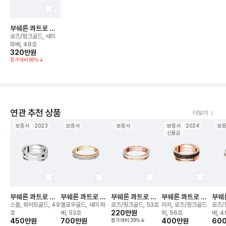
부쉐론 콰트로 레
디언트 에디션 웨
로즈/핑크골드, 세미
딩 밴드 링
파베, 48호
320만
원
정가대비
66
%
연관 추천 상품
더보기
보증서
2023
보증서
보증서
보증서
2024
보
신품급
부쉐론 콰트로 더
부쉐론 콰트로 레
부쉐론 콰트로 화
부쉐론 콰트로 클
부쉐
블 화이트 에디션
디언트 에디션 웨
이트 에디션 웨딩
래식 웨딩 밴드 링
디언
스몰, 화이트골드, 49
옐로우골드, 세미 파
로즈/핑크골드, 53호
라지, 로즈/핑크골드
로즈/
링
딩 밴드 링
밴드 링
220만
원
루 드
호
베, 53호
외, 56호
베, 
450만
원
700만
원
정가대비
39
%
400만
원
드 링
60