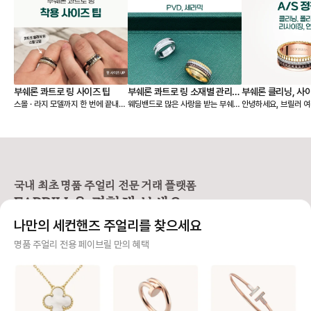
부쉐론 콰트로 링 사이즈 팁
부쉐론 콰트로 링 소재별 관리법
부쉐론 클리닝, 사이
스몰 · 라지 모델까지 한 번에 끝내는
웨딩밴드로 많은 사랑을 받는 부쉐론
안녕하세요, 브릴러 여러분
- PVD, 세라믹
리싱
사이즈 가이드 레이어드된 밴드와 볼
콰트로 링은 PVD와 세라믹이 더해
늘은 제품 구매 시 꼭
륨감 덕분에 존재감이 큰 콰트로 링
져 유니크한 매력을 보여줘요. 오늘
부쉐론 A/S (세척·사
은 웨딩 밴드로 데일리 착용할 때 특
은 이런 콰트로 링을 오래 예쁘게 착
싱) 정책을 준비했어요
히 사이즈 선택이 중요해요. 모델에
용할 수 있는 관리법과 A/S 정보를
획 중이신 분들이나 
따라 같은 호수라도 착용감이 달라지
함께 알려드릴게요! 💍 [콰트로 링 관
분들께 특히 유용하니 끝까지 함께
기 때문에 기본 웨딩 링, 스몰, 라지
리 법] ➊ 운동, 수면, 손 씻을 때는
봐주세요! 🙌 💍 AS (수선) 접수
모델을 나눠서 보는 것이 좋습니다.
빼두는 게 좋아요. ➋ 착용 후엔 부
시 보증서 필수 여부 부쉐론은 수선
국내 최초 명품 주얼리 전문 거래 플랫폼
[사이즈 선택 가이드] ❶ 기본 콰트로
드러운 천으로 닦아 표면을 관리해
을 진행하려면 보증서
FABRILL을 경험해 보세요.
웨딩 링 안쪽 마감이 부드럽고, 손가
주세요. ➌ 얼룩이 묻으면 미온수에
요. 보증서가 없다면? ❶ 구매자 본
락을 자연스럽게 감싸는 곡선 형태라
중성세제를 살짝 풀어 닦은 뒤 잘 건
인인 경우 → 본인 확
나만의 세컨핸즈 주얼리를 찾으세요
✔️ 평소에 착용하는 정 사이즈로 편
조시켜주세요. ➍ 향수·손소독제 같
진행 여부 검토 ❷ 보
안하게 착용 가능해요. 👉 예: 평소
은 화학 제품, 사우나와 같은 고온 노
매자 확인도 불가능 → 수
사기 걱정 없는 안전 결제
명품 주얼리 전용 페이브릴 만의 혜택
51호 착용 → 51호 추천 ❷ 콰트로
출은 피해주세요. [PVD] 브라운·
보증서나 매장에서 구
클래식 스몰 링 여러 코드가 한 번에
블랙 컬러는 18K 골드 위에 특수 공
능해야 A/S를 받을 수
구매자가 원하는 수단으로 안전하게 결제할 수 있으며 페이브릴에서 결제 대금을 보관, 정품이 아
레이어드된 구조라 실제 착용감이평
법으로 색을 입힌 소재예요. 시간이
인하세요! ✨ 클리닝(세척) 서비스
니면 반환해 드려요.
소 반지보다 살짝 타이트하게 느껴질
지나면 색이 옅어질 수 있는데, 이는
구매자 구매 이력을 
수 있습니다. ✔️ 평소 링 사이즈보다
소재 특성상 흔히 나타나는 변화예
는 무료 서비스예요! 단
주얼리 전문 이중 검수
한 사이즈 크게 선택을 추천해요.
요. 다만 손소독제·향수 같은 화학제
일부 품목은 제한될 수 