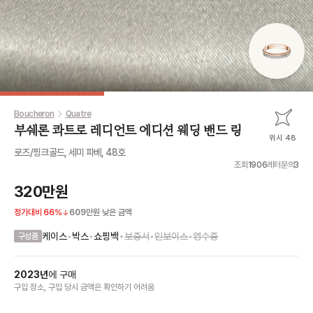
Boucheron
Quatre
부쉐론 콰트로 레디언트 에디션 웨딩 밴드 링
위시 48
로즈/핑크골드, 세미 파베, 48호
조회
1906
레터문의
3
320만원
정가대비
66
%
609만원
낮은 금액
•
케이스
•
박스
•
쇼핑백
보증서
•
인보이스
•
영수증
구성품
2023
년
에
구매
구입 장소, 구입 당시 금액
은
확인하기 어려움