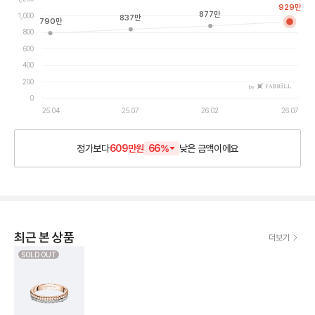
929
만
877
만
1,000
837
만
790
만
800
600
400
200
by
0
25.04
25.07
26.02
26.07
정가보다
609만원
66
%
낮은
금액이에요
최근 본 상품
더보기
SOLD OUT