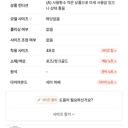
(A) 사용횟수 적은 상품으로 미세 사용감 있으
상품 컨디션
나 상태 좋음
모델 사이즈
해당없음
폴리싱 여부
없음
사이즈 조정 여부
없음
착용 사이즈
48호
사이즈 팁 >
소재/색상
로즈/핑크골드
색상 노트 >
원석
-
원석 노트 >
다이아몬드
세미 파베
다이아 노트 >
도움이 필요하신가요?
📏
사이즈 헬퍼
사이즈 찾기