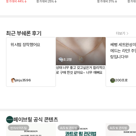
정가대비
44
%
정가대비
25
%
정가대비
31
%
정가대
최근 부쉐론 후기
더보기
위시템 장착했어요
쎄뻥 세트완성이요
에드는 라인! 주얼리는 사
랑입니다🫶
초코짱
상태 너무 좋고 갖고싶은거 합리적으
로 구매 한것 같아요~ 너무 예뻐요
jinju3596
200프로
페이브릴 공식 콘텐츠
반지사이즈팁
A/S 및 관리법
A/S 및 관리법