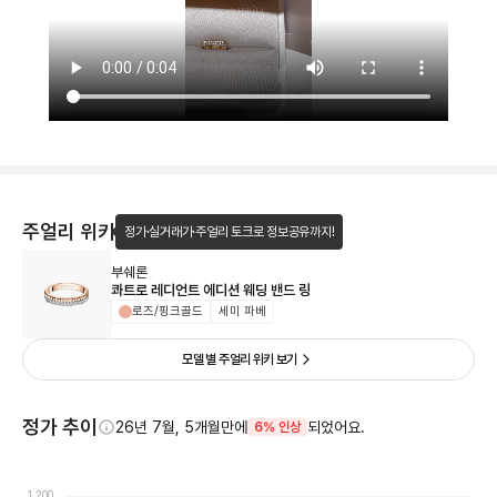
주얼리 위키
정가·실거래가·주얼리 토크로 정보공유까지!
부쉐론
콰트로 레디언트 에디션 웨딩 밴드 링
로즈/핑크골드
세미 파베
모델 별 주얼리 위키 보기
정가 추이
26년 7월, 5개월만에
되었어요.
6% 인상
1,200