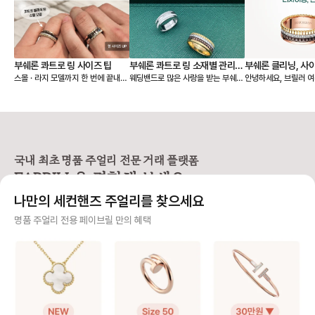
부쉐론 콰트로 링 사이즈 팁
부쉐론 콰트로 링 소재별 관리법
부쉐론 클리닝, 사이
스몰 · 라지 모델까지 한 번에 끝내는
웨딩밴드로 많은 사랑을 받는 부쉐론
안녕하세요, 브릴러 여러분
- PVD, 세라믹
리싱
사이즈 가이드 레이어드된 밴드와 볼
콰트로 링은 PVD와 세라믹이 더해
늘은 제품 구매 시 꼭
륨감 덕분에 존재감이 큰 콰트로 링
져 유니크한 매력을 보여줘요. 오늘
부쉐론 A/S (세척·사
은 웨딩 밴드로 데일리 착용할 때 특
은 이런 콰트로 링을 오래 예쁘게 착
싱) 정책을 준비했어요
히 사이즈 선택이 중요해요. 모델에
용할 수 있는 관리법과 A/S 정보를
획 중이신 분들이나 
따라 같은 호수라도 착용감이 달라지
함께 알려드릴게요! 💍 [콰트로 링 관
분들께 특히 유용하니 끝까지 함께
기 때문에 기본 웨딩 링, 스몰, 라지
리 법] ➊ 운동, 수면, 손 씻을 때는
봐주세요! 🙌 💍 AS (수선) 접수
모델을 나눠서 보는 것이 좋습니다.
빼두는 게 좋아요. ➋ 착용 후엔 부
시 보증서 필수 여부 부쉐론은 수선
국내 최초 명품 주얼리 전문 거래 플랫폼
[사이즈 선택 가이드] ❶ 기본 콰트로
드러운 천으로 닦아 표면을 관리해
을 진행하려면 보증서
FABRILL을 경험해 보세요.
웨딩 링 안쪽 마감이 부드럽고, 손가
주세요. ➌ 얼룩이 묻으면 미온수에
요. 보증서가 없다면? ❶ 구매자 본
락을 자연스럽게 감싸는 곡선 형태라
중성세제를 살짝 풀어 닦은 뒤 잘 건
인인 경우 → 본인 확
나만의 세컨핸즈 주얼리를 찾으세요
✔️ 평소에 착용하는 정 사이즈로 편
조시켜주세요. ➍ 향수·손소독제 같
진행 여부 검토 ❷ 보
안하게 착용 가능해요. 👉 예: 평소
은 화학 제품, 사우나와 같은 고온 노
매자 확인도 불가능 → 수
사기 걱정 없는 안전 결제
명품 주얼리 전용 페이브릴 만의 혜택
51호 착용 → 51호 추천 ❷ 콰트로
출은 피해주세요. [PVD] 브라운·
보증서나 매장에서 구
클래식 스몰 링 여러 코드가 한 번에
블랙 컬러는 18K 골드 위에 특수 공
능해야 A/S를 받을 수
구매자가 원하는 수단으로 안전하게 결제할 수 있으며 페이브릴에서 결제 대금을 보관, 정품이 아
레이어드된 구조라 실제 착용감이평
법으로 색을 입힌 소재예요. 시간이
인하세요! ✨ 클리닝(세척) 서비스
니면 반환해 드려요.
소 반지보다 살짝 타이트하게 느껴질
지나면 색이 옅어질 수 있는데, 이는
구매자 구매 이력을 
수 있습니다. ✔️ 평소 링 사이즈보다
소재 특성상 흔히 나타나는 변화예
는 무료 서비스예요! 단
주얼리 전문 이중 검수
한 사이즈 크게 선택을 추천해요.
요. 다만 손소독제·향수 같은 화학제
일부 품목은 제한될 수 
👉 예: 평소 51호 착용 → 스몰 링 5
품은 이런 변화를 더 빠르게 만들 수
태에 따라 비용이 발생
주얼리 검수에 특화된 페이브릴 검수팀과 전문 감정사가 컨디션 및 정품 여부를 철저하고 꼼꼼하
2호 추천 ❸ 콰트로 클래식 라지 링
있어요. PVD는 교체만 가능하며,
다. 📏 사이즈 조정(반지 리사이징 &
게 확인해요.
밴드 폭이 가장 넓고 손가락을 감싸
비용은 60만 원대예요. 라지 링처럼
목걸이 줄 길이) - 반지