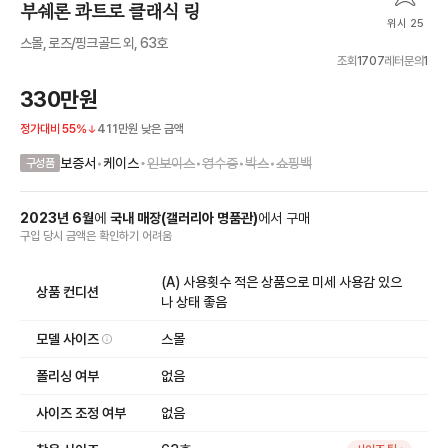
부쉐론 콰트로 클래식 링
위시 25
스몰, 로즈/핑크골드 외, 63호
조회
1707
레터문의
1
330만원
정가대비
55
%
411만원
낮은 금액
•
보증서
•
케이스
인보이스
•
영수증
•
박스
•
쇼핑백
구성품
2023
년
6
월
에
국내 매장
(
갤러리아 명품관
)
에서
구매
구입 당시 금액
은
확인하기 어려움
(A) 사용횟수 적은 상품으로 미세 사용감 있으
상품 컨디션
나 상태 좋음
모델 사이즈
스몰
폴리싱 여부
없음
사이즈 조정 여부
없음