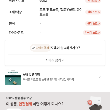
착용 사이즈
63호
사이즈 팁 >
로즈/핑크골드, 옐로우골드, 화이
소재/색상
색상 노트 >
트골드
원석
-
원석 노트 >
다이아몬드
-
다이아 노트 >
도움이 필요하신가요?
📏
사이즈 헬퍼
사이즈 찾기
A/S 및 관리법
부쉐론 콰트로 링 소재별 관리법 - PVD, 세라믹
100% 정품 검수 보장
이 상품,
안전결제
하면 어떻게 되나요?