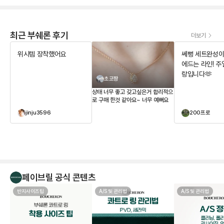
최근 부쉐론 후기
더보기
위시템 장착했어요
쎄뻥 세트완성이요
에드는 라인! 주얼리는 사
랑입니다🫶
초코짱
상태 너무 좋고 갖고싶은거 합리적으
로 구매 한것 같아요~ 너무 예뻐요
jinju3596
200프로
페이브릴 공식 콘텐츠
반지사이즈팁
A/S 및 관리법
A/S 및 관리법