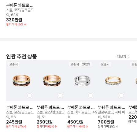
부쉐론 콰트로 클
래식 링
스몰, 로즈/핑크골드
외, 63호
330만
원
정가대비
55
%
연관 추천 상품
더보기
보증서
보증서
2023
보증서
보
부쉐론 콰트로 클
부쉐론 콰트로 클
부쉐론 콰트로 더
부쉐론 콰트로 레
부쉐
래식 링
래식 링
블 화이트 에디션
디언트 에디션 웨
이트
스몰, 로즈/핑크골드
스몰, 로즈/핑크골드
스몰, 화이트골드, 49
옐로우골드, 세미 파
로즈/
링
딩 밴드 링
밴드
22
외, 56
외, 51
호
베, 53호
245만
원
250만
원
450만
원
700만
원
정가대
정가대비
67
%
정가대비
66
%
정가대비
44
%
정가대비
25
%