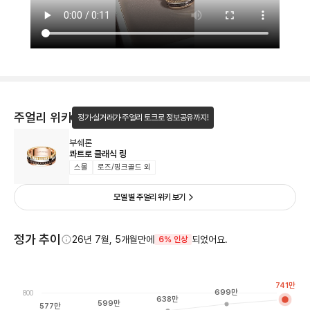
주얼리 위키
정가·실거래가·주얼리 토크로 정보공유까지!
부쉐론
콰트로 클래식 링
스몰
로즈/핑크골드 외
모델 별 주얼리 위키 보기
정가 추이
26년 7월, 5개월만에
되었어요.
6% 인상
741
만
699
만
800
638
만
599
만
577
만