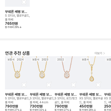
부쉐론 쎄뻥 보헴
네크리스
S 모티브, 옐로우골드,
풀 파베
765만
원
정가대비
29
%
연관 추천 상품
더보기
보증서
2024
보증서
2023
2022
보증서
보
부쉐론 쎄뻥 보헴
부쉐론 쎄뻥 보헴
부쉐론 쎄뻥 보헴
부쉐론 쎄뻥 보헴
부쉐
네크리스
네크리스
네크리스
쏠라리떼 네크리스
네크
S 모티브, 옐로우골드,
S 모티브, 옐로우골드,
S 모티브, 로즈/핑크
XS 모티브, 옐로우골
XS 
풀 파베
풀 파베, 44cm
골드, 풀 파베
드, 풀 파베
드, 
790만
원
730만
원
790만
원
450만
원
25
정가대비
27
%
정가대비
32
%
정가대비
27
%
정가대비
26
%
정가대