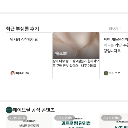
최근 부쉐론 후기
더보기
위시템 장착했어요
쎄뻥 세트완성이요
에드는 라인! 주얼리는 사
랑입니다🫶
초코짱
상태 너무 좋고 갖고싶은거 합리적으
로 구매 한것 같아요~ 너무 예뻐요
jinju3596
200프로
페이브릴 공식 콘텐츠
반지사이즈팁
A/S 및 관리법
A/S 및 관리법