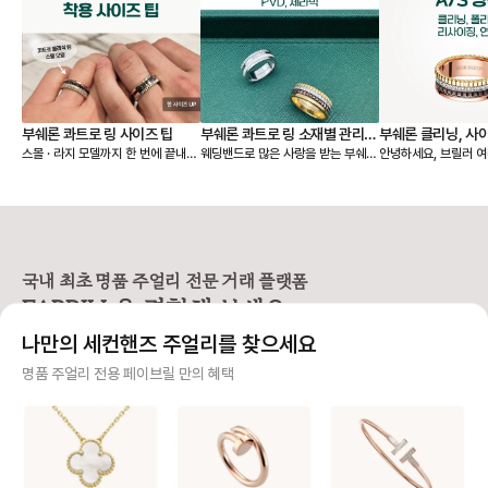
부쉐론 콰트로 링 사이즈 팁
부쉐론 콰트로 링 소재별 관리법
부쉐론 클리닝, 사이
스몰 · 라지 모델까지 한 번에 끝내는
웨딩밴드로 많은 사랑을 받는 부쉐론
안녕하세요, 브릴러 여러분
- PVD, 세라믹
리싱
사이즈 가이드 레이어드된 밴드와 볼
콰트로 링은 PVD와 세라믹이 더해
늘은 제품 구매 시 꼭
륨감 덕분에 존재감이 큰 콰트로 링
져 유니크한 매력을 보여줘요. 오늘
부쉐론 A/S (세척·사
은 웨딩 밴드로 데일리 착용할 때 특
은 이런 콰트로 링을 오래 예쁘게 착
싱) 정책을 준비했어요
히 사이즈 선택이 중요해요. 모델에
용할 수 있는 관리법과 A/S 정보를
획 중이신 분들이나 
따라 같은 호수라도 착용감이 달라지
함께 알려드릴게요! 💍 [콰트로 링 관
분들께 특히 유용하니 끝까지 함께
기 때문에 기본 웨딩 링, 스몰, 라지
리 법] ➊ 운동, 수면, 손 씻을 때는
봐주세요! 🙌 💍 AS (수선) 접수
모델을 나눠서 보는 것이 좋습니다.
빼두는 게 좋아요. ➋ 착용 후엔 부
시 보증서 필수 여부 부쉐론은 수선
국내 최초 명품 주얼리 전문 거래 플랫폼
[사이즈 선택 가이드] ❶ 기본 콰트로
드러운 천으로 닦아 표면을 관리해
을 진행하려면 보증서
FABRILL을 경험해 보세요.
웨딩 링 안쪽 마감이 부드럽고, 손가
주세요. ➌ 얼룩이 묻으면 미온수에
요. 보증서가 없다면? ❶ 구매자 본
락을 자연스럽게 감싸는 곡선 형태라
중성세제를 살짝 풀어 닦은 뒤 잘 건
인인 경우 → 본인 확
나만의 세컨핸즈 주얼리를 찾으세요
✔️ 평소에 착용하는 정 사이즈로 편
조시켜주세요. ➍ 향수·손소독제 같
진행 여부 검토 ❷ 보
안하게 착용 가능해요. 👉 예: 평소
은 화학 제품, 사우나와 같은 고온 노
매자 확인도 불가능 → 수
사기 걱정 없는 안전 결제
명품 주얼리 전용 페이브릴 만의 혜택
51호 착용 → 51호 추천 ❷ 콰트로
출은 피해주세요. [PVD] 브라운·
보증서나 매장에서 구
클래식 스몰 링 여러 코드가 한 번에
블랙 컬러는 18K 골드 위에 특수 공
능해야 A/S를 받을 수
구매자가 원하는 수단으로 안전하게 결제할 수 있으며 페이브릴에서 결제 대금을 보관, 정품이 아
레이어드된 구조라 실제 착용감이평
법으로 색을 입힌 소재예요. 시간이
인하세요! ✨ 클리닝(세척) 서비스
니면 반환해 드려요.
소 반지보다 살짝 타이트하게 느껴질
지나면 색이 옅어질 수 있는데, 이는
구매자 구매 이력을 
수 있습니다. ✔️ 평소 링 사이즈보다
소재 특성상 흔히 나타나는 변화예
는 무료 서비스예요! 단
주얼리 전문 이중 검수
한 사이즈 크게 선택을 추천해요.
요. 다만 손소독제·향수 같은 화학제
일부 품목은 제한될 수 
👉 예: 평소 51호 착용 → 스몰 링 5
품은 이런 변화를 더 빠르게 만들 수
태에 따라 비용이 발생