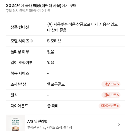
2024
년
에
국내 매장
(
더현대 서울
)
에서
구매
구입 당시 금액
은
확인하기 어려움
(A) 사용횟수 적은 상품으로 미세 사용감 있으
상품 컨디션
나 상태 좋음
모델 사이즈
S 모티브
폴리싱 여부
없음
길이 조정여부
없음
착용 사이즈
-
소재/색상
옐로우골드
색상 노트 >
원석
-
원석 노트 >
다이아몬드
풀 파베
다이아 노트 >
A/S 및 관리법
부쉐론 클리닝, 사이즈 조정, 폴리싱