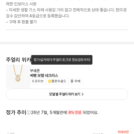
제한 인보이스 사본
• 미세한 생활 기스 외에 사용감 거의 없고 전체적으로 상태 좋습니다. 현미경
검수 감안하여 A등급으로 등록했습니다.
• 구매 후 환불 불가
주얼리 위키
정가·실거래가·주얼리 토크로 정보공유까지!
부쉐론
쎄뻥 보헴 네크리스
S 모티브
옐로우골드
풀 파베
모델 별 주얼리 위키 보기
정가 추이
26년 7월, 5개월만에
되었어요.
6% 인상
1080
만