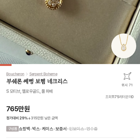
Boucheron
Serpent Boheme
부쉐론 쎄뻥 보헴 네크리스
위시 71
S 모티브, 옐로우골드, 풀 파베
조회
1175
레터문의
0
765만원
정가대비
29
%
315만원
낮은 금액
•
쇼핑백
•
박스
•
케이스
•
보증서
인보이스
•
영수증
구성품