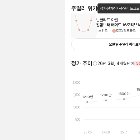
주얼리 위키
정가·실거래가·주얼리 토크로
반클리프 아펠
알함브라 해머드 16모티브
스위트
로즈/핑크골드
모델 별 주얼리 위키 보
정가 추이
26년 3월, 4개월만에
5
2,000
1
1330
만
1,500
1280
만
1210
만
1,000
500
23.05
24.06
25.01
2