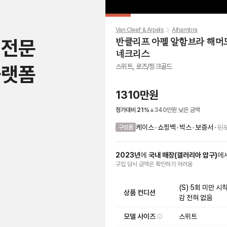
Van Cleef & Arpels
Alhambra
 전문
반클리프 아펠 알함브라 해머드
네크리스
플랫폼
스위트, 로즈/핑크골드
1310만원
정가대비
21
%
340만원
낮은 금액
•
케이스
•
쇼핑백
•
박스
•
보증서
인
구성품
2023
년
에
국내 매장
(
갤러리아 압구
)
에
구입 당시 금액
은
확인하기 어려움
(S) 5회 미만 
상품 컨디션
감 전혀 없음
모델 사이즈
스위트