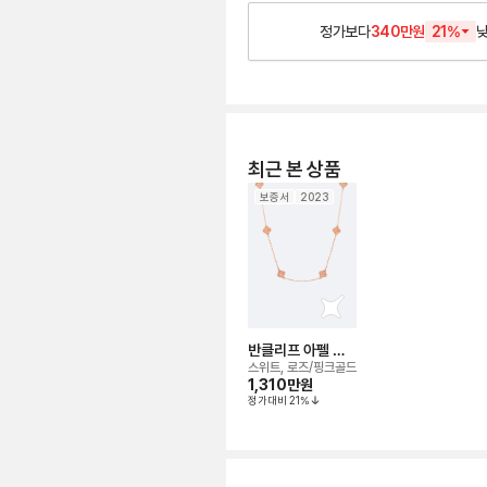
정가보다
340만원
21
%
최근 본 상품
보증서
2023
반클리프 아펠 알
함브라 해머드 16
스위트, 로즈/핑크골드
모티브 네크리스
1,310만
원
정가대비
21
%