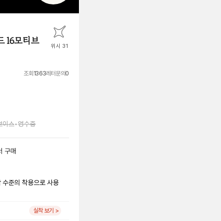
 16모티브
위시 31
조회
1363
레터문의
0
보이스
•
영수증
서
구매
시착 수준의 착용으로 사용
실착 보기 >