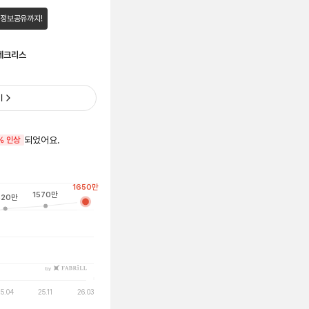
 정보공유까지!
 네크리스
기
되었어요.
% 인상
1650
만
1570
만
520
만
by
5.04
25.11
26.03