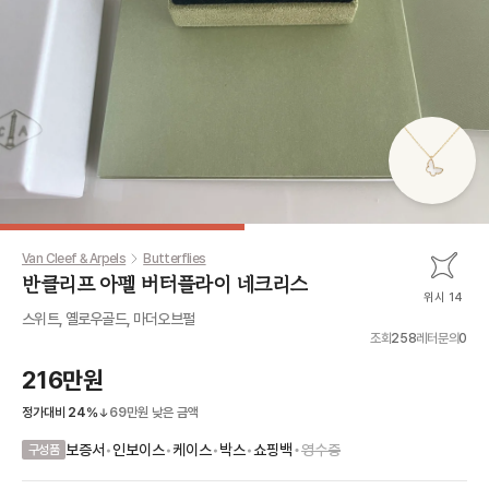
Van Cleef & Arpels
Butterflies
반클리프 아펠 버터플라이 네크리스
위시 14
스위트, 옐로우골드, 마더오브펄
조회
258
레터문의
0
216만원
정가대비
24
%
69만원
낮은 금액
•
보증서
•
인보이스
•
케이스
•
박스
•
쇼핑백
영수증
구성품