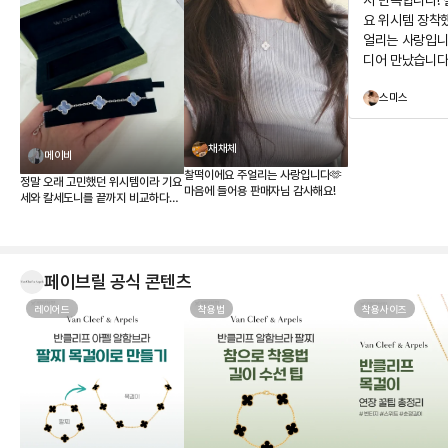
서 만족합니다!
요 위시템 장착
얼리는 사랑입니
디어 만났습니다
구경하고 가세요
스미스
뻐요
채채체
메이비
찰떡이에요 주얼리는 사랑입니다🫶
정말 오래 고민했던 위시템이라 기요
마음에 들어용 판매자님 감사해요!
세와 칼세도니를 끝까지 비교하다가
결국 칼세도니로 결정했습니다. 받아
보니 사진보다 실물이 훨씬 예쁘네
요. 은은한 하늘빛이 정말 고급스럽
고, 어떤 옷에도 잘 어울려서 왜 ‘문신
템’이라고 하는지 알 것 같습니다 💎
페이브릴 공식 콘텐츠
무엇보다 페이브릴에서 여러 매물을
한 번에 비교할 수 있어서 연식, 컨디
레이어드
착용법
착용사이즈
션, 구성품, 가격까지 꼼꼼하게 따져
보고 가장 마음에 드는 제품을 선택
할 수 있었던 점이 좋았습니다. 좋은
판매자분을 만나 상태도 기대 이상이
었고, 페이브릴 덕분에 오래 함께할
첫 반클리프를 기분 좋게 들이게 되
었네요. 오래오래 아껴 차겠습니다!
🤍