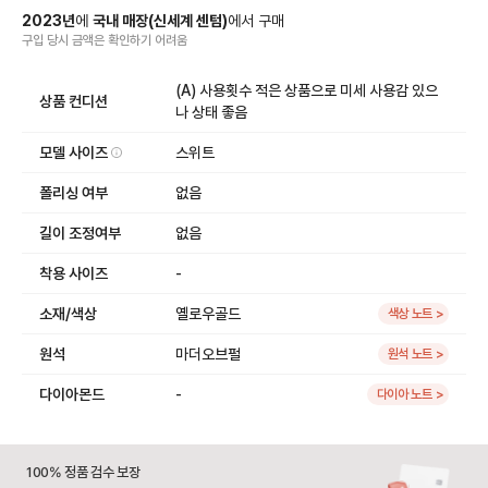
2023
년
에
국내 매장
(
신세계 센텀
)
에서
구매
구입 당시 금액
은
확인하기 어려움
(A) 사용횟수 적은 상품으로 미세 사용감 있으
상품 컨디션
나 상태 좋음
모델 사이즈
스위트
폴리싱 여부
없음
길이 조정여부
없음
착용 사이즈
-
소재/색상
옐로우골드
색상 노트 >
원석
마더오브펄
원석 노트 >
다이아몬드
-
다이아 노트 >
100% 정품 검수 보장