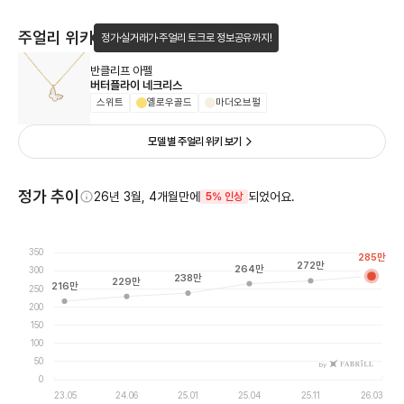
주얼리 위키
정가·실거래가·주얼리 토크로 정보공유까지!
반클리프 아펠
버터플라이 네크리스
스위트
옐로우골드
마더오브펄
모델 별 주얼리 위키 보기
정가 추이
26년 3월, 4개월만에
되었어요.
5% 인상
350
285
만
272
만
264
만
300
238
만
229
만
216
만
250
200
150
100
50
by
0
23.05
24.06
25.01
25.04
25.11
26.03