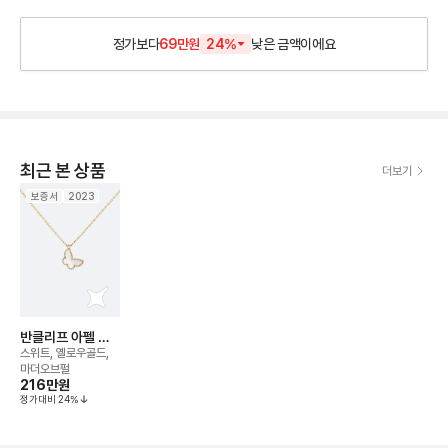
정가보다
69만원
24
%
낮은
금액이에요
최근 본 상품
더보기
보증서
2023
반클리프 아펠 버
터플라이 네크리스
스위트, 옐로우골드,
마더오브펄
216만
원
정가대비
24
%