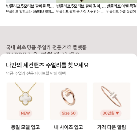
반클리프 5모티브 팔찌를 목걸
반클리프 5모티브 팔찌 길이, 착
반클리프 아펠 목걸
반클리프 알함브라 5모티브 팔찌를
반클리프 팔찌 중 가장 사랑받는 제
반클리프 아펠 목걸이 
이로 만들기 - 실착비교, 연장체
용팁-참으로 착용 vs 길이 수선
총정리
연장해서 목걸이로도 활용할 수 있다
품은 빈티지 알함브라 5모티브 팔찌
가 적당할지 고민되시죠? 오늘
인
하기
는 것 아시나요? 5모티브 팔찌에서
인데요. 인기 원석인 마더오브펄, 오
한 꿀팁 총정리본이 그
10모티브 목걸이가 하나 더 생긴 기
닉스 모델 등 매장 구매 시 웨이팅 디
해 드릴 거예요 ✨ 그중에서도 특히
분을 줘서 만족도가 정말 높아요. 반
파짓을 걸어야 받을 수 있을 만큼 인
많은 분들이 궁금해하
클리프 팔찌 활용도를 2배 높일 수
기가 높아요. 하지만 반클리프 5모티
스위트 알함브라 모델
있는 꿀팁 알려드릴게요! 🍀 반클리
브 팔찌는 다른 팔찌처럼 착용 사이
연장 꿀팁을 알려드릴게요. 
프 팔찌를 목걸이로 바꾸는 방법
즈를 선택할 수 없고 총 길이 19cm
브라 목걸이 연장 방법 빈티지 
국내 최초 명품 주얼리 전문 거래 플랫폼
1️⃣ 6모티브 목걸이 반클리프 알함브
로 스펙이 동일해요. 손목이 얇은 분
브라는 모티브가 고정되
FABRILL을 경험해 보세요.
라 빈티지 목걸이를 함께 소장하고
들이 그대로 착용하기에는 큰 사이즈
티브를 기준으로 양쪽
있다면 가능한 방법이에요 (5모티브
라 대부분 길이 수선을 고민하시는데
연장해요. 반면 스위트 알함브라는
나만의 세컨핸즈 주얼리를 찾으세요
팔찌 + 알함브라 빈티지 목걸이) -
요, 저 역시 오닉스 5모티브 팔찌를
모티브가 체인에 고정되어
팔찌 고리를 → 목걸이 클로버 쪽에
실사용 중이라 착용팁을 공유합니다
때문에, 연결 고리를 
사기 걱정 없는 안전 결제
명품 주얼리 전용 페이브릴 만의 혜택
걸어주세요. - 목걸이 고리를 → 팔
😉 [반클리프 알함브라 5모티브 팔
분을 늘려 연장해요. 💡 알함브라 목
찌 반대쪽에 걸어주세요. 2️⃣ 연장체
찌 착용팁 공유] 1️⃣ 참처럼 착용하기
걸이 연장 꿀팁 빈티지 모델은 3·4·
구매자가 원하는 수단으로 안전하게 결제할 수 있으며 페이브릴에서 결제 대금을 보관, 정품이 아
인으로 5모티브 목걸이 - 연장체인
· 클로버 안쪽에 잠금 고리를 걸어 참
5cm 연장을, 스위트
니면 반환해 드려요.
을 별도로 구매, 팔찌에 연결하여 목
처럼 연출하는 방법 · 클로버가 찰랑
크기가 작아 2·3cm 
걸이로 활용해요. 반클리프 5모티브
거려 매력적이고 길이 수선이 필요
호되는 편이에요! 특히 빈티지는 4
주얼리 전문 이중 검수
연장체인 등으로 키워드 검색해보시
없음 · 다만, 혼자 착용하거나 뺄 때
cm, 스위트는 2cm 
면 구매 가능한 체인들을 별도 구매
조금 불편 2️⃣ AS로 길이 수선하기 ·
고리를 활용해 순정 길
주얼리 검수에 특화된 페이브릴 검수팀과 전문 감정사가 컨디션 및 정품 여부를 철저하고 꼼꼼하
할 수 있어요. 길이 선택부터 소재색
클로버 사이 체인을 빼서 길이를 줄
이 모두 스타일링할 수
게 확인해요.
상까지 맞춤으로 가능하니 원하는 스
이는 방법 · 클로버 간격이 좁아져 손
이에요. 인기 모델인 빈티지 알함브
펙을 골라 주문해서 사용할 수 있어
목 위로 모티브가 3개 보이는 착샷
라 오닉스를 예시로 들면, 연장 
주얼리 전문 상담
요.
가능 · 보통은 참으로 착용하다가 불
인의 길이는 42cm이
편하면 수선하는 경우가 많음 💁‍♀️ 길
연장을 하게 되면 42cm와 46cm
주얼리 전문 지식을 토대로 사이즈, 가격대 등 주얼리를 거래하며 궁금할 수 있는 내용에 대한 밀
이 수선 안내 · 방식: 모티브 사이 체
까지 활용이 가능해요!
착 상담을 제공하고 있어요.