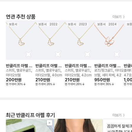
연관 추천 상품
더보기
보증서
보증서
2022
보증서
2023
보증서
2024
보
반클리프 아펠 버
반클리프 아펠 버
반클리프 아펠 버
반클리프 아펠 버
반클
터플라이 네크리스
터플라이 네크리스
터플라이 네크리스
터플라이 투 네크
스텔 
스위트, 옐로우골드,
스위트, 옐로우골드,
스위트, 옐로우골드,
로즈/핑크골드, 마더오
플래티
리스
마더오브펄
마더오브펄, 40cm
마더오브펄, 42cm
브펄, 세미 파베, 42
47호
200만
원
210만
원
210만
원
950만
원
1,0
정가대비
30
%
정가대비
26
%
정가대비
26
%
정가대비
36
%
정가대
최근 반클리프 아펠 후기
더보기
꼼꼼하게 잘체크