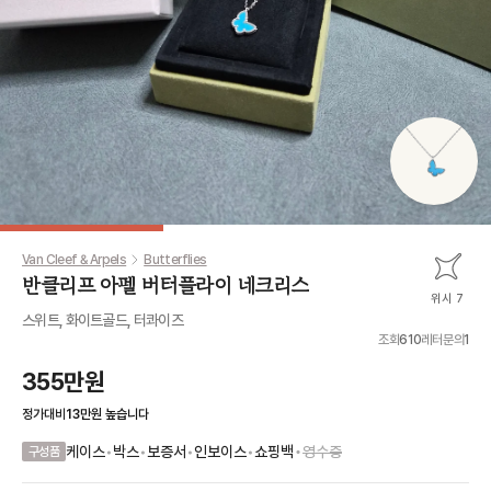
Van Cleef & Arpels
Butterflies
반클리프 아펠 버터플라이 네크리스
위시 7
스위트, 화이트골드, 터콰이즈
조회
610
레터문의
1
355만원
정가대비
13만원
높습니다
•
케이스
•
박스
•
보증서
•
인보이스
•
쇼핑백
영수증
구성품