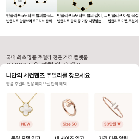
었네요. 오래오래 아껴 차겠습니다!
🤍
반클리프 5모티브 팔찌를 목걸
반클리프 5모티브 팔찌 길이, 착
반클리프 아펠 목걸
반클리프 알함브라 5모티브 팔찌를
반클리프 팔찌 중 가장 사랑받는 제
반클리프 아펠 목걸이 
이로 만들기 - 실착비교, 연장체
용팁-참으로 착용 vs 길이 수선
총정리
연장해서 목걸이로도 활용할 수 있다
품은 빈티지 알함브라 5모티브 팔찌
가 적당할지 고민되시죠? 오늘
인
하기
는 것 아시나요? 5모티브 팔찌에서
인데요. 인기 원석인 마더오브펄, 오
한 꿀팁 총정리본이 그
10모티브 목걸이가 하나 더 생긴 기
닉스 모델 등 매장 구매 시 웨이팅 디
해 드릴 거예요 ✨ 그중에서도 특히
분을 줘서 만족도가 정말 높아요. 반
파짓을 걸어야 받을 수 있을 만큼 인
많은 분들이 궁금해하
클리프 팔찌 활용도를 2배 높일 수
기가 높아요. 하지만 반클리프 5모티
스위트 알함브라 모델
있는 꿀팁 알려드릴게요! 🍀 반클리
브 팔찌는 다른 팔찌처럼 착용 사이
연장 꿀팁을 알려드릴게요. 
프 팔찌를 목걸이로 바꾸는 방법
즈를 선택할 수 없고 총 길이 19cm
브라 목걸이 연장 방법 빈티지 
국내 최초 명품 주얼리 전문 거래 플랫폼
1️⃣ 6모티브 목걸이 반클리프 알함브
로 스펙이 동일해요. 손목이 얇은 분
브라는 모티브가 고정되
FABRILL을 경험해 보세요.
라 빈티지 목걸이를 함께 소장하고
들이 그대로 착용하기에는 큰 사이즈
티브를 기준으로 양쪽
있다면 가능한 방법이에요 (5모티브
라 대부분 길이 수선을 고민하시는데
연장해요. 반면 스위트 알함브라는
나만의 세컨핸즈 주얼리를 찾으세요
팔찌 + 알함브라 빈티지 목걸이) -
요, 저 역시 오닉스 5모티브 팔찌를
모티브가 체인에 고정되어
팔찌 고리를 → 목걸이 클로버 쪽에
실사용 중이라 착용팁을 공유합니다
때문에, 연결 고리를 
사기 걱정 없는 안전 결제
명품 주얼리 전용 페이브릴 만의 혜택
걸어주세요. - 목걸이 고리를 → 팔
😉 [반클리프 알함브라 5모티브 팔
분을 늘려 연장해요. 💡 알함브라 목
찌 반대쪽에 걸어주세요. 2️⃣ 연장체
찌 착용팁 공유] 1️⃣ 참처럼 착용하기
걸이 연장 꿀팁 빈티지 모델은 3·4·
구매자가 원하는 수단으로 안전하게 결제할 수 있으며 페이브릴에서 결제 대금을 보관, 정품이 아
인으로 5모티브 목걸이 - 연장체인
· 클로버 안쪽에 잠금 고리를 걸어 참
5cm 연장을, 스위트
니면 반환해 드려요.
을 별도로 구매, 팔찌에 연결하여 목
처럼 연출하는 방법 · 클로버가 찰랑
크기가 작아 2·3cm 
걸이로 활용해요. 반클리프 5모티브
거려 매력적이고 길이 수선이 필요
호되는 편이에요! 특히 빈티지는 4
주얼리 전문 이중 검수
연장체인 등으로 키워드 검색해보시
없음 · 다만, 혼자 착용하거나 뺄 때
cm, 스위트는 2cm 
면 구매 가능한 체인들을 별도 구매
조금 불편 2️⃣ AS로 길이 수선하기 ·
고리를 활용해 순정 길
주얼리 검수에 특화된 페이브릴 검수팀과 전문 감정사가 컨디션 및 정품 여부를 철저하고 꼼꼼하
할 수 있어요. 길이 선택부터 소재색
클로버 사이 체인을 빼서 길이를 줄
이 모두 스타일링할 수
게 확인해요.
상까지 맞춤으로 가능하니 원하는 스
이는 방법 · 클로버 간격이 좁아져 손
이에요. 인기 모델인 빈티지 알함브
펙을 골라 주문해서 사용할 수 있어
목 위로 모티브가 3개 보이는 착샷
라 오닉스를 예시로 들면, 연장 
주얼리 전문 상담
요.
가능 · 보통은 참으로 착용하다가 불
인의 길이는 42cm이