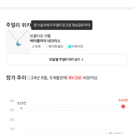
주얼리 위키
정가·실거래가·주얼리 토크로 정보공유까지!
반클리프 아펠
버터플라이 네크리스
스위트
화이트골드
터콰이즈
모델 별 주얼리 위키 보기
정가 추이
24년 6월, 5개월만에
되었어요.
6% 인상
342
만
400
323
만
300
200
100
by