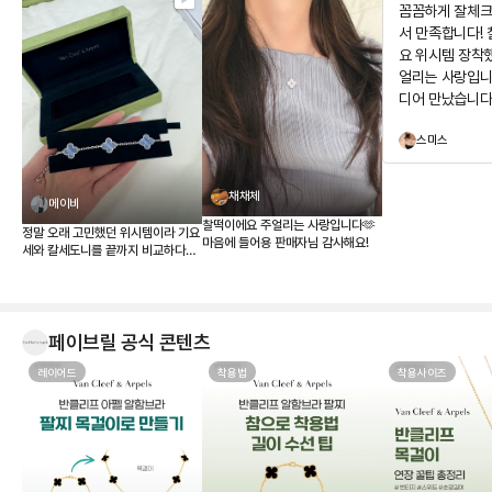
꼼꼼하게 잘체크
서 만족합니다!
요 위시템 장착
얼리는 사랑입니
디어 만났습니다
구경하고 가세요
스미스
뻐요
채채체
메이비
찰떡이에요 주얼리는 사랑입니다🫶
정말 오래 고민했던 위시템이라 기요
마음에 들어용 판매자님 감사해요!
세와 칼세도니를 끝까지 비교하다가
결국 칼세도니로 결정했습니다. 받아
보니 사진보다 실물이 훨씬 예쁘네
요. 은은한 하늘빛이 정말 고급스럽
고, 어떤 옷에도 잘 어울려서 왜 ‘문신
템’이라고 하는지 알 것 같습니다 💎
페이브릴 공식 콘텐츠
무엇보다 페이브릴에서 여러 매물을
한 번에 비교할 수 있어서 연식, 컨디
레이어드
착용법
착용사이즈
션, 구성품, 가격까지 꼼꼼하게 따져
보고 가장 마음에 드는 제품을 선택
할 수 있었던 점이 좋았습니다. 좋은
판매자분을 만나 상태도 기대 이상이
었고, 페이브릴 덕분에 오래 함께할
첫 반클리프를 기분 좋게 들이게 되