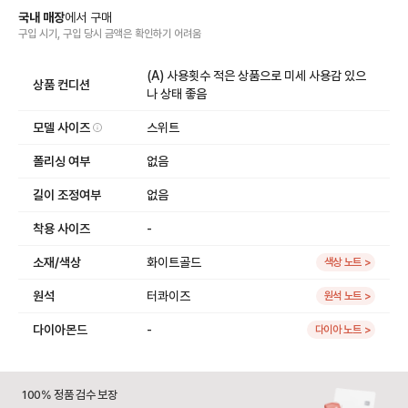
국내 매장
에서
구매
구입 시기, 구입 당시 금액
은
확인하기 어려움
(A) 사용횟수 적은 상품으로 미세 사용감 있으
상품 컨디션
나 상태 좋음
모델 사이즈
스위트
폴리싱 여부
없음
길이 조정여부
없음
착용 사이즈
-
소재/색상
화이트골드
색상 노트 >
원석
터콰이즈
원석 노트 >
다이아몬드
-
다이아 노트 >
100% 정품 검수 보장