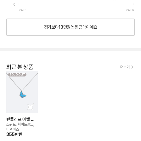
0
24.01
24.06
정가보다
13만원
높은
금액이에요
최근 본 상품
더보기
SOLD OUT
반클리프 아펠 버
터플라이 네크리스
스위트, 화이트골드,
터콰이즈
355만
원