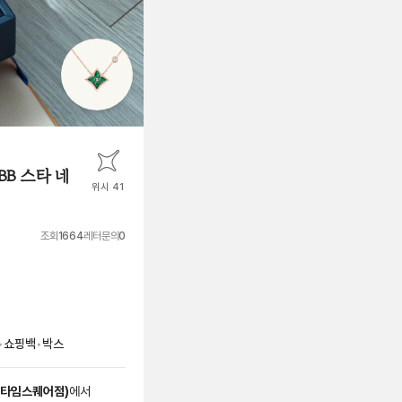
B 스타 네
위시 41
조회
1664
레터문의
0
•
쇼핑백
•
박스
 타임스퀘어점
)
에서