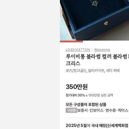
LOUIS VUITTON
Blossoms
루이비통 블라썸 컬러 블라썸 B
크리스
로즈/핑크골드, 말라카이트, 세미 파베
350만원
정가대비
30
%
150만원
낮은 금액
모든 구성품이 포함된 상품
보증서
•
인보이스
•
영수증
•
케이스
구성품
2025
년
5
월
에
국내 매장
(
신세계백화점