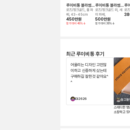
루이비통 블라썸
루이비통 블라썸
루이
이딜 네크리스
이딜 블라썸 브레
이
로즈/핑크골드, 풀 파
로즈/핑크골드 외, 세
로즈
이슬릿
38
베, 43~45cm
미 파베,
450만
원
500만
원
정가대비
46
%
정가대비
38
%
최근 루이비통 후기
어울리는 디자인 고민많
이하고 신중하게 샀는데
구매하길 잘한것 같아요^
^
Eli2626
돌고돌
스테디한 명
소장하고 있
리 라인에도 
볼드한 주얼
는 것을 좋