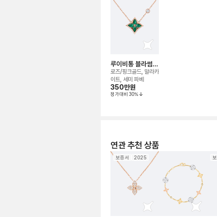
루이비통 블라썸
컬러 블라썸 BB 스
로즈/핑크골드, 말라카
타 네크리스
이트, 세미 파베
350만
원
정가대비
30
%
연관 추천 상품
보증서
2025
보