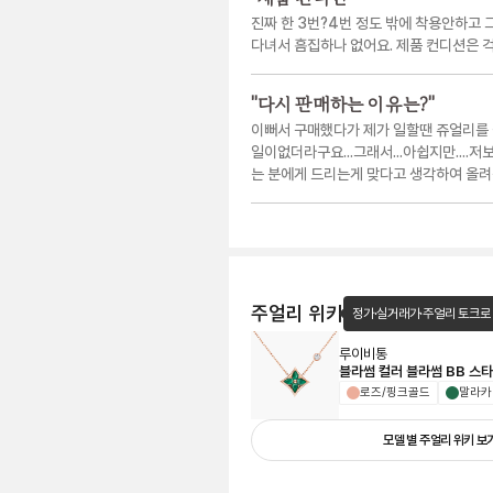
진짜 한 3번?4번 정도 밖에 착용안하고 
다녀서 흠집하나 없어요. 제품 컨디션은 
"
다시 판매하는 이유는?
"
이뻐서 구매했다가 제가 일할땐 쥬얼리를 
일이없더라구요...그래서...아쉽지만....
는 분에게 드리는게 맞다고 생각하여 올려
주얼리 위키
정가·실거래가·주얼리 토크로
루이비통
블라썸 컬러 블라썸 BB 스
로즈/핑크골드
말라카
모델 별 주얼리 위키 보