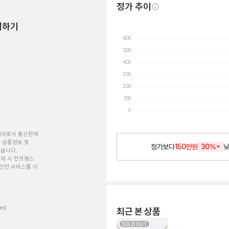
정가 추이
험하기
600
500
400
300
200
100
0
개자로서 통신판매
 상품정보 및
정가보다
150만원
30
%
있습니다.
제 시 언컷젬스
안전 서비스를 이
ved.
최근 본 상품
SOLD OUT