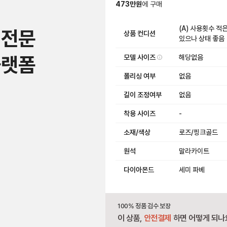
473
만원
에
구매
(A) 사용횟수 적
 전문
상품 컨디션
있으나 상태 좋음
플랫폼
모델 사이즈
해당없음
폴리싱 여부
없음
길이 조정여부
없음
착용 사이즈
-
소재/색상
로즈/핑크골드
원석
말라카이트
다이아몬드
세미 파베
100% 정품 검수 보장
이 상품,
안전결제
하면 어떻게 되나