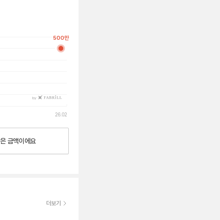
500
만
by
26.02
낮은
금액이에요
더보기