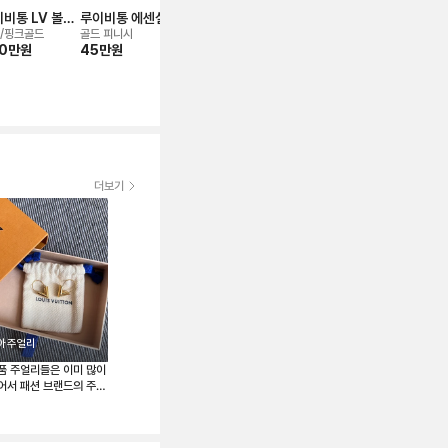
비통 LV 볼트
루이비통 에센셜 V
루이비통 니고 &
루이비통 이어링
루이비통 블
어링
스터드형 이어링
버질 아블로 이어
컬러 블라썸 
/핑크골드
골드 피니시
옐로우골드
골드 피니시
로즈/핑크골드,
0만
원
45만
원
링
78만
원
35만
원
타 이어링
브펄, 말라카이
398만
원
미 파베
정가대비
39
%
더보기
아주얼리
품 주얼리들은 이미 많이
어서 패션 브랜드의 주얼
관심이 많습니다. 가끔
리들을 키치하게 연출하
아하는데 보테가/셀린/루