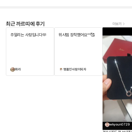
최근 까르띠에 후기
더보기
주얼리는 사랑입니다🫶
위시템 장착했어요^^🥰
화라
명품인사람이되자
wkyoun0729