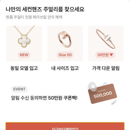
FABRILL을 경험해 보세요.
고려할 것인지, 단독 착용만 할 것인
즈 🆙 추천 저스트 앵 끌루 링은 못
맞물려 돌아가는 디자
지 [모델사이즈별 팔찌 사이즈 선택]
머리와 굴곡이 있는 디자인 특성상
인 솔리드 링과는 착용
나만의 세컨핸즈 주얼리를 찾으세요
❶ 스몰(sm) 모델 얇고 손목을 가볍
정사이즈로 착용하면 헤드 부분이 손
그만큼 사이즈 문의도
게 감싸서 여리여리한 느낌을 주는
가락을 눌러 답답할 수 있어요. 너무
요. 그래서 가이드를
사기 걱정 없는 안전 결제
명품 주얼리 전용 페이브릴 만의 혜택
디자인으로 너무 헐거우면 특유의 라
타이트하게 맞추면 못 머리 부분이
다. [트리니티 링 사이즈 선택 가이
인이 살지 않기 때문에 살짝 여유 있
닿아 아프다는 후기가 많아, 평소 호
드] ❶ 정사이즈 혹은 한 사이즈 업
구매자가 원하는 수단으로 안전하게 결제할 수 있으며 페이브릴에서 결제 대금을 보관, 정품이 아
는 정도가 좋습니다. ✔️ 내 손목 둘레
수에서 한 사이즈 업을 가장 많이 선
트리니티 링은 롤링 
니면 반환해 드려요.
에서 한 사이즈 크게 선택을 추천해
택합니다. 예: 평소 51호 착용 → 저
적으로 평소 사이즈와
요. 👉 예: 손목 둘레 14cm → 15
스트 앵 끌루 52호 추천 ❷ 손가락
즈를 가장 먼저 추천해요. 다만,
주얼리 전문 이중 검수
호 추천 ❷ 클래식(오리지널) 모델 스
컨디션 고려 🧐 손가락 굵기는 계절,
락에 살이 있는 편이라
몰보다 두께감이 확실히 느껴지는 타
체온, 붓기에 따라 달라질 수 있어
하게 튀어나와 보일 수
주얼리 검수에 특화된 페이브릴 검수팀과 전문 감정사가 컨디션 및 정품 여부를 철저하고 꼼꼼하
입으로 볼드한 주얼리를 좋아하거나
요. 오전에는 조금 타이트하게 느껴
이즈 업도 많이 선택하
게 확인해요.
존재감 있는 팔찌를 찾는 분들이 선
지고, 오후에는 여유가 생기는 편이
예: 평소 49호 착용 👉 트리니티
호하는 모델이에요. 팔찌 자체가 두
라 본인의 착용 습관에 맞춰 선택하
은 49호 추천 👉 손가락에 살이 있
주얼리 전문 상담
꺼워 한 사이즈만 업하면 손목이 답
면 전체적인 착용감이 더 편안해요.
는 편이다 → 트리니티
답해 보이거나, 시각적으로 꽉 끼어
❸ 사이즈 조정 범위는 ±1호 💍 저
천 ❷ 손가락 컨디션 고려 손가락 굵
주얼리 전문 지식을 토대로 사이즈, 가격대 등 주얼리를 거래하며 궁금할 수 있는 내용에 대한 밀
보일 수 있어요. ✔️ 내 손목 둘레에서
스트 앵 끌루 링은 디자인 구조상 리
기는 계절과 체온, 오
착 상담을 제공하고 있어요.
두 사이즈 크게 선택하는 것을 권장
사이징이 가능하지만, 보통 한 사이
달리질 수 있어요. 손
해요. 👉 예: 손목둘레 14cm → 1
즈 내외에서 조정하는 경우가 많아
에 따라 사이즈를 결정하
빠르고 확실한 물품 이동 과정
6호 추천 [레이어드 착용 여부에 따
요. 추후 리사이징을 고려한다면 구
여름보다는 겨울에 헐
른 사이즈 선택] ❶ 레이어드로 착용
매 전 조정 가능 범위를 확인하는 것
있어요 - 오전보다는 
최적화된 검수 시스템으로 빠르고 효율적으로 물품이 이동될 뿐만 아니라, 이동 과정마다 알림톡
할 예정이라면 두 팔찌가 손목에서
이 안전합니다. 💡 페이브릴 Tip) 못
느껴질 수 있어요 ❸ 사이즈 조정 ±
및 이미지로 확실하게 안내해 드려요.
완전히 따로 노는 느낌이 아니라, 자
머리 눌림 없이 편하고 예쁜 실루엣
1 사이즈 가능 트리니
연스럽게 겹쳐지도록 사이즈를 맞추
으로 착용하고 싶다면, 타이트한 정
즈씩 내외로 리사이징
는 게 중요해요. ✔️ 레이어드 기준이
사이즈보다는 한 사이즈 여유를 두는
💡 Tip) 손가락에 
되는 팔찌와 1호 차이 내에서 맞추는
쪽이 훨씬 안정적으로 손에 잘 어울
이지 않게 예쁜 핏감
품절된 상품과 동일한 상품을 찾고 계신가요?
것을 추천해요. 👉 예: 러브 팔찌가 1
려요.
싶다면, 너무 딱 맞는
6호 착용 → 앵끌루는 15호 ❷ 단독
사이즈 업도 좋은 선택
지금부터 혜택받기