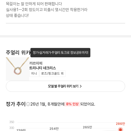
목걸이는 잘 안하게 되어 판매합니다
실사용1ㅡ2회 정도이고 외출시 몇시간만 착용한거라
상태 좋습니다!
주얼리 위키
정가·실거래가·주얼리 토크로 정보공유까지!
까르띠에
트리니티 네크리스
미니
로즈/핑크골드 외
모델 별 주얼리 위키 보기
정가 추이
26년 1월, 8개월만에
되었어요.
8% 인상
350
286
만
265
만
300
254
만
239
만