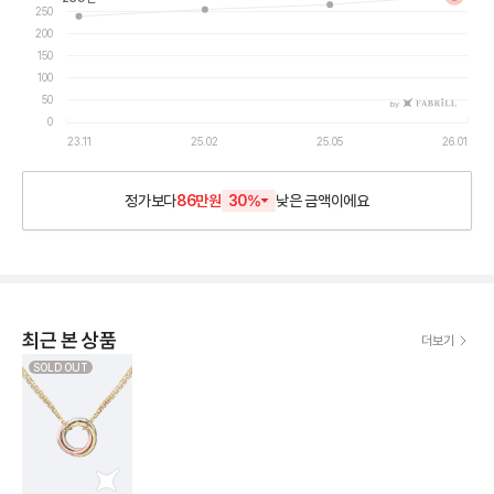
250
200
150
100
50
by
0
23.11
25.02
25.05
26.01
정가보다
86만원
30
%
낮은
금액이에요
최근 본 상품
더보기
SOLD OUT