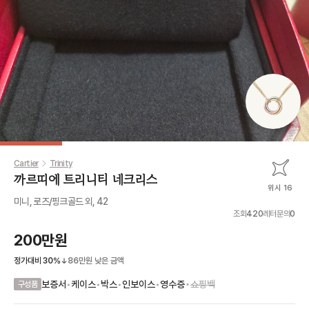
Cartier
Trinity
까르띠에 트리니티 네크리스
위시 16
미니, 로즈/핑크골드 외, 42
조회
420
레터문의
0
200만원
정가대비
30
%
86만원
낮은 금액
•
보증서
•
케이스
•
박스
•
인보이스
•
영수증
쇼핑백
구성품