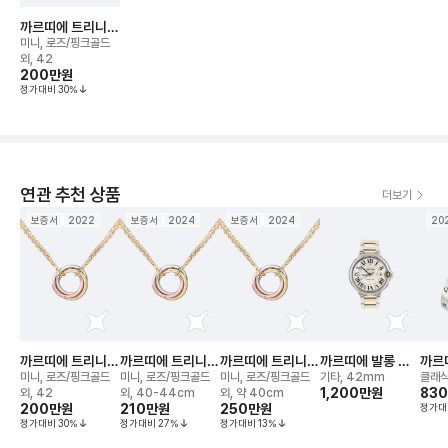
까르띠에 트리니티
네크리스
미니, 로즈/핑크골드
외, 42
200만
원
정가대비
30
%
연관 추천 상품
더보기
보증서
2022
보증서
2024
보증서
2024
20
까르띠에 트리니티
까르띠에 트리니티
까르띠에 트리니티
까르띠에 발롱 블
까르
네크리스
네크리스
네크리스
루 드(42mm) 워
레이
미니, 로즈/핑크골드
미니, 로즈/핑크골드
미니, 로즈/핑크골드
기타, 42mm
클래식
치
1,200만
원
83
외, 42
외, 40-44cm
외, 약 40cm
200만
원
210만
원
250만
원
정가대
정가대비
30
%
정가대비
27
%
정가대비
13
%