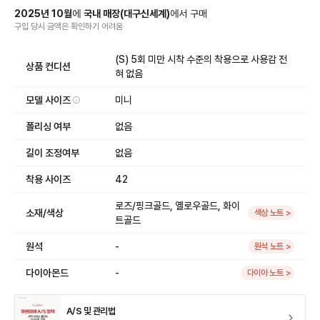
2025
년
10
월
에
국내 매장
(
대구신세계
)
에서
구매
구입 당시 금액
은
확인하기 어려움
(S) 5회 미만 시착 수준의 착용으로 사용감 전
상품 컨디션
혀 없음
모델 사이즈
미니
폴리싱 여부
없음
길이 조정여부
없음
착용 사이즈
42
로즈/핑크골드, 옐로우골드, 화이
소재/색상
색상 노트 >
트골드
원석
-
원석 노트 >
다이아몬드
-
다이아 노트 >
A/S 및 관리법