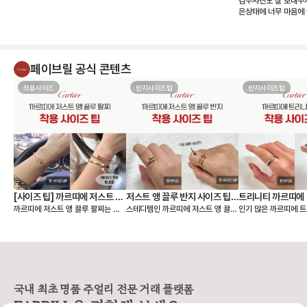
검수사진도 잘 보내주
은상태에 너무 마음에 
페이브릴 공식 콘텐츠
착용사이즈
반지사이즈팁
반지사이즈팁
[사이즈 팁] 까르띠에 저스트 앵
저스트 앵 끌루 반지 사이즈 팁,
트리니티 까르띠에 
까르띠에 저스트 앵 끌루 팔찌는 얇
스테디템인 까르띠에 저스트 앵 끌루
인기 많은 까르띠에 트
끌루 팔찌, 여리여리 핏은 이렇
착샷
팁, 착샷
은 스몰 모델과 두께감이 있는 클래
링 사이즈 팁 알려드릴게요🙌 저스트
이즈 팁 알려드릴게요🙌 까르띠에
게 골라요
식 모델 두 가지 라인으로 나뉘어요.
앵 끌루(Juste un Clou) 컬렉션
리니티 링(Trinity C
손목에 밀착되는 디자인이라, 사이즈
은 못을 굽혀 만든 형태가 특징이라
우골드, 화이트골드, 
에 따라 착용감이 크게 달라집니다.
선명하고 시크한 존재감을 주는 라인
지 밴드가 서로 맞물려
앵 끌루 팔찌 사이즈를 고를 때는 크
입니다. 심플한 룩에도 단독으로 착
으로 사랑, 우정, 신의
게 두 가지를 먼저 정하면 선택이 훨
용했을 때 가장 또렷한 느낌을 주어
래식 라인입니다. 출시
씬 쉬워져요. • 어떤 모델을 살 것인
스테디셀러로 꾸준히 사랑받고 있어
이 넘은 만큼, 세대를
국내 최초 명품 주얼리 전문 거래 플랫폼
지 (스몰 or 클래식) • 레이어드까지
요. [사이즈 선택 가이드] ❶ 한 사이
대표 컬렉션이에요. 3개의 링이 서로