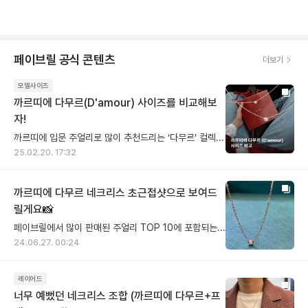
페이브릴 공식 콘텐츠
더보기
모델사이즈
까르띠에 다무르(D'amour) 사이즈를 비교해보
자!
까르띠에 입문 주얼리로 많이 추천드리는 ‘다무르’ 컬렉션! 사이즈로 망설이던 브릴러들의 고민을 덜어드리기 위한 다무르 사이즈 비교입니다💖 ✅ 왜 많은 입문템 중 다무르를 추천하나요? 명품 주얼리는 아무래도 가격 부담이 있어 첫 입문용으로 각 주얼리 브랜드의 가성비 아이템들을 많이 찾으시곤 해요. 주얼리 브랜드들의 계속되는 가격 인상으로 사실 100만원대 주얼리를 찾는것도 쉽지 않고요😭 다무르는 100만원 대 가격에 무려 다이아가 콕! 브릴리언트 컷 다이아몬드 세팅의 은은한 반짝임과, 반사되어 빛나는 체인의 존재감은 그저 빛..✨ 또, 주얼리가 주는 이미지가 너무 한쪽으로 치우치면 데일리로 착용하기에 조금 부담스러울 수 있죠. 다무르는 어떤 룩도 다 소화하는 요물이라 데일리로도 완전 가능하니! 추천 안할 이유 없겠죠? ✅ 사이즈는 어떻게 다른가요? 다무르는 다이아 크기에 따라 사이즈가 다른데, 크기가 비슷해보여도 XS/Small/Large 함께 놓고 비교하면 생각보다는 크기 차이가 납니다! * XS 패턴 직경: 3.79mm, 총 0.04캐럿의 브릴리언트 컷 다이아몬드 세팅 * Small 패턴 직경: 4.5mm, 0.09캐럿의 브릴리언트 컷 다이아몬드 세팅 * Large 패턴 직경: 5.48mm, 0.18캐럿의 브릴리언트 컷 다이아몬드 세팅 다무르 목걸이 체인 길이는 380-410mm로 모든 사이즈 동일해요. 체인은 4cm까지 최초 1회 무상 연장, 4cm 이상은 유상으로 연장이 가능해요. 목이 두꺼운 편이거나 여유있는 길이의 목걸이를 선호한다면 체인 연장도 좋은 선택! ✅ 사이즈 고민되는데 추천해주세요! 너무나 고민 중인 브릴러를 위한 주관적인 추천입니다👀 * 키/체구가 작은 편이야 -> XS 또는 S 추천! * 다른 주얼리랑 레이어드 할래 -> XS 추천! * 키/체구가 큰 편이야 -> S 또는 L 추천! * ‘나 다이아야!’ 존재감 티내고 싶어 -> L 추천! 참고로 다무르 L은 가수 태연님의 일상에서도 자주 보여지는 아이템이기도 한데, 태연 님의 작은 체구에 L사이즈를 착용하니 다이아 크기가 더욱 커보이는 효과가 있더라구요😮 그러니 지극히 개인적인 취향대로 골라도 다무르는 충.분.히 사랑이니 너무 고민하지 마세요! 그저 마음이 끌리는대로..❤️
25.02.20. 17:32
까르띠에 다무르 네크리스 초근접샷으로 보여드
릴게요📸
페이브릴에서 많이 판매된 주얼리 TOP 10에 포함되는 [까르띠에 다무르 네크리스] 입니다. 일명 문신템이라고 하죠! 심플한 디자인이라 어느 착장이나 어울리지 않는데가 없고 매우 가벼워서 착용감이 좋아요, 다른 네크리스와 레이어드 하는 용도로도 굿! 주얼리를 매일 접하는 사람으로써 까르띠에 다무르의 체인이 정말 예쁘다고 생각해요. 다무르 검수를 진행 할때마다 이 아름다운 체인 빛깔과 특유의 영롱함을 어떻게 전할 수 있을까 아쉬웠는데요, 실물 만큼은 아니지만 최대한 실물 느낌을 전해드리고자 심혈을 기울여 촬영한 사진을 공유합니다. 다무르는 호불호 없는 디자인으로 선물용으로도 아주 좋습니다! 특별한 선물을 하고 싶으시다며 여자친구 선물용으로 추천 문의주시는 멋진 남성분들도 많으신데요, 요 사진 좋은 참고 되셨으면 좋겠습니다 :) (Tip) 사진에서 확인하시다시피, 다이아몬드는 한쪽면에만 장식되어 있어요. 보시는 제품의 스펙은 [까르띠에 다무르 네크리스/SMALL/로즈골드] 입니다.
24.06.27. 00:24
레이어드
너무 예뻤던 네크리스 조합 (까르띠에 다무르+프