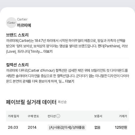
Cartier
까르띠에
브랜드 스토리
까르띠에(Cartier)는 1847년 파리에서 시작된 하이주얼리 메종으로, 왕실과 귀족의 선택을
받으며 ‘왕의 보석상, 보석상의 왕’이라는 명성을 쌓아온 브랜드입니다. 팬더(Panthère), 러브
(Love), 트리니티(Trinity
... 더보기
컬렉션 스토리
까르띠에 다무르(Cartier d'Amour) 컬렉션은 섬세한 체인 위에 브릴리언트 컷 다이아몬드를
세팅한 솔리테어 디자인을 중심으로 한 컬렉션입니다. 군더더기 없는 미니멀한 디자인이 다이아
몬드 본연의 광채를 더욱 돋보이게 하며, 일
... 더보기
페이브릴 실거래 데이터
최신순
거래 일자
구매 연도
컨디션
보증서
거래가
26.03
2014
(A)사용감(미세)/상태좋음
없음
125
만원