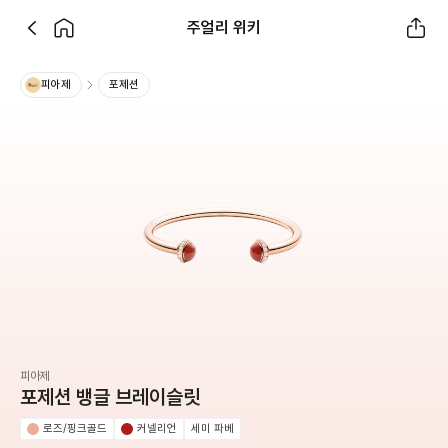
주얼리 위키
피아제
포제션
피아제
포제션 뱅글 브레이슬릿
로즈/핑크골드
커넬리언
세미 파베