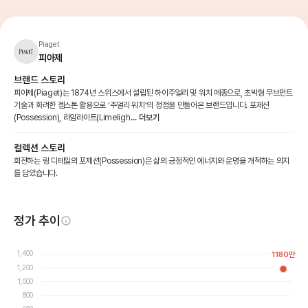
Piaget
피아제
브랜드 스토리
피아제(Piaget)는 1874년 스위스에서 설립된 하이주얼리 및 워치 메종으로, 초박형 무브먼트
기술과 화려한 젬스톤 활용으로 ‘주얼리 워치’의 정점을 만들어온 브랜드입니다. 포제션
(Possession), 라임라이트(Limeligh
... 더보기
컬렉션 스토리
회전하는 링 디테일의 포제션(Possession)은 삶의 긍정적인 에너지와 운명을 개척하는 의지
를 담았습니다.
정가 추이
1,400
1180
만
1,200
1,000
800