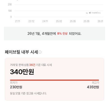
200
100
by
0
21.11
23.12
24.11
25.02
25.05
25.09
26.01
26년 1월, 4개월만에
되었어요.
8% 인상
페이브릴 내부 시세
거래 및 판매 상품
36
건
기준 대표 시세
340만원
최저가
최고가
230만원
435만원
동일 모델 기준 참고용 시세입니다.