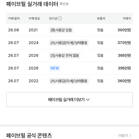
페이브릴 실거래 데이터
최신순
거래 일자
구매 연도
컨디션
보증서
거래가
26.08
2021
(B)사용감 있음
있음
300
만원
26.07
2024
(A)사용감(미세)/상태좋음
있음
370
만원
26.07
2026
(S)사용감 전혀 없음
있음
365
만원
26.07
2026
NEW
있음
395
만원
26.07
2022
(A)사용감(미세)/상태좋음
있음
360
만원
페이브릴 실거래 더보기
페이브릴 공식 콘텐츠
더보기