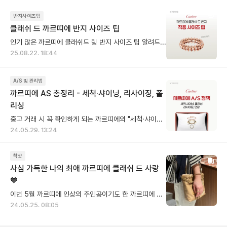
반지사이즈팁
클래쉬 드 까르띠에 반지 사이즈 팁
인기 많은 까르띠에 클래쉬드 링 반지 사이즈 팁 알려드릴게요🙌 까르띠에 클래쉬 드 링(Clash de Cartier)은 총알 모양의 독특한 디자인과 강렬한 존재감으로 사랑받는 아이템이에요. 하지만 디자인 특성상 일반적인 반지와 착용감이 조금 달라서 사이즈 문의가 매우 많은데요! [클래쉬드 링 사이즈 선택 가이드] ❶ 평소 착용 호수보다 한 사이즈 다운 클래쉬드 링은 안쪽 단면의 디테일이 면으로 채워지지 않은 디자인이에요. 무조건 한 사이즈는 다운하시는 것을 추천합니다. 👉 예: 평소 50호 착용 → 클래쉬드 링은 49호 추천 ❷ 손가락 컨디션 고려 손가락 굵기는 계절과 체온, 오전 붓기에 따라서도 개인 편차가 있다는 점을 고려하고 선택하는 것이 좋아요 - 여름보다는 겨울에 헐겁게 느껴질 수 있어요 - 오전보다는 오후에 헐겁게 느껴질 수 있어요 ❸ 사이즈 조정 불가 클래쉬드 링은 구조적으로 사이즈 조정(리사이징)이 어렵습니다. 따라서 구매 전에 본인 손가락 사이즈를 정확히 측정하고 결정하는 게 무엇보다 중요해요. 💡 Tip) 클래쉬드 링은 손가락 전체를 넓게 감싸는 느낌이 아니라, 디테일들이 손가락을 톡톡 잡아주는 구조예요. 그래서 더 안정적으로 착용하려면 '한 사이즈 다운'이 필요하다는 점, 꼭 기억하세요!
25.08.22. 18:44
A/S 및 관리법
까르띠에 AS 총정리 - 세척·샤이닝, 리사이징, 폴
리싱
중고 거래 시 꼭 확인하게 되는 까르띠에의 "세척·샤이닝, 리사이징, 폴리싱 서비스" 를 한눈에 정리했어요. 📌 AS 접수 (주얼리, 워치 공통) ✔︎ 보증서나 인보이스 없이 제품만으로 가능 ✔︎ 구매 지점 상관없이 가능 (면세점 제외) _______________________________________________________ 1. 세척 & 샤이닝 ✔︎ 시리얼 번호 확인 절차 없음 ✔︎ 비용 무료 ✔︎ 소요 시간 약 30분 ✨ 세척(클리닝) 서비스 - 방법: 전문 장비(초음파 기계 등)와 전용 세정액을 이용한 초음파 세척 또는 수작업 클리닝 - 효과: 주얼리를 일상적으로 착용하면서 쌓이는 먼지, 유분, 땀, 메이크업 잔여물 등을 제거해 원래의 깨끗한 상태를 되찾아 줌 💎 샤이닝 서비스 - 방법: 특수 약품을 이용해 금속 표면을 미세하게 연마하여 흠집을 완화하고 반짝임을 복원 - 효과: 금속 표면에 생긴 생활 스크래치, 잔기스 등을 줄이고, 처음 구매했을 때처럼 광택을 되살려 줌 ⚠️ 단, 화이트골드(로듐 코팅), 풀 파베 다이아몬드 링은 샤이닝 서비스 불가 2. 리사이징 (사이즈 조정 & 길이 연장) ✔︎ 구입 후 최초 1회, 무상으로 제공 ✔︎ 수선 접수시 시리얼 번호를 확인 절차가 있음 [반지] 1사이즈 UP & DOWN 가능 예외적으로, - 러브링은 2사이즈까지 DOWN - 다이아 세팅 러브링은 리사이징 불가 - 트리니티 링 구버전은 1사이즈 DOWN만 가능 - 클래쉬 드 링은 리사이징 불가 [목걸이] 체인 형태 목걸이 경우, 연장/줄임 가능 - 연장은 최대 4cm, 줄임은 cm 상관없이 가능 - 무상 연장 시 4cm 초과하는 경우 1cm당 약 4~5만원 비용 발생 👉 구입 매장, 국가, 구매년도 상관없이 최초 1회 적용 (1다이아, 풀파베 세팅 등 제품마다 리사이징 기준이 달라 까르띠에 매장에서 상담을 통해 안내 받는 것을 추천 드려요) 3. 폴리싱 ✔︎ 기본 공임비 약 35만원 ✔︎ 소요 기간 최소 2주 ⚠️ 링이 얇거나 마모가 심한 경우 폴리싱 불가 💬 많은 분들이 궁금해하시는 부분이 AS 맡길 때 보증서가 꼭 필요하지 않을까인데요, - 제품에 각인되어있는 [시리얼 넘버]로 조회하고, 실제로 구매했던 사람인지 확인하는 절차는 없음 - 수령 시 접수증과 신분증이 필요(대리인 수령의 경우, 공인이 직접 서명한 위임장이 필요) 중고 거래 전, 까르띠에 제품을 더 빛나게 관리할 수 있는 AS 정책을 꼭 체크해보세요!
24.05.29. 13:24
착샷
사심 가득한 나의 최애 까르띠에 클래쉬 드 사랑
🧡
이번 5월 까르띠에 인상의 주인공이기도 한 까르띠에 클래쉬드, 저의 최애 반지가 뭐냐고 하면 TOP3 안에 클래쉬드 링이 들어와요! 페이브릴 플랫폼을 만들고 운영하면서 주얼리 추천해달라는 이야기 정말 많이 듣고 있는데 저는 클래쉬드 링 추천을 정말 많이 하고 있어요 클래쉬드 링 사이즈 상담도 정말 많이 한 것 같은데 사심이 들어가서 말이 자꾸 길어진다는...고객님들 제가 진짜 너무 좋아하는 아이템이라 그렇습니다! 꼭 경험해보셨으면 해서요 ㅎㅎㅎ 총알이 찰랑 찰랑 거리는 느낌도 너무 좋고 일상에서 편하게 착용해도 눈에 띄는 기스가 생기지 않아서 볼때마다 새것 같아서 신기하기도 합니다. 착용하시는 분들 공감하시죠~ 클래쉬드 링이랑 브레이슬릿을 경험해보고나니 이어링도 궁금해지고 말입니다... 클래쉬드 브레이슬릿도 정말 매력있어요! 조금 색다른 뱅글 타입 해보고 싶다하시면 클래쉬드 브레이슬릿도 좋은 선택지가 될 거에요 +_+
24.05.25. 08:05