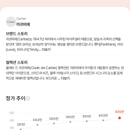
Cartier
까르띠에
브랜드 스토리
까르띠에(Cartier)는 1847년 파리에서 시작된 하이주얼리 메종으로, 왕실과 귀족의 선택을
받으며 ‘왕의 보석상, 보석상의 왕’이라는 명성을 쌓아온 브랜드입니다. 팬더(Panthère), 러브
(Love), 트리니티(Trinity
... 더보기
컬렉션 스토리
클래쉬 드 까르띠에(Clash de Cartier) 컬렉션은 까르띠에의 우아함과 대담함이 공존하는 현
대적인 아이콘으로, 스터드와 비즈, 클루 카레(사각 스터드) 등 브랜드의 시그니처 요소를 입체
적으로 재해석한 컬렉션입니다. 부드러운
... 더보기
정가 추이
435
만
500
403
만
391
만
382
만
360
만
342
만
400
281
만
300