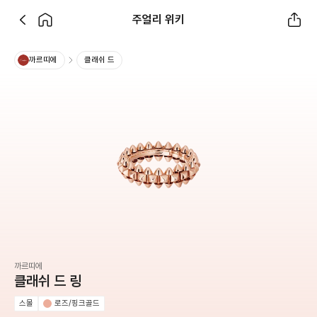
주얼리 위키
까르띠에
클래쉬 드
까르띠에
클래쉬 드 링
스몰
로즈/핑크골드