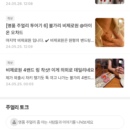
24.05.28. 12:08
착샷
[명품 주얼리 투어기 6] 불가리 비제로원 @아이
온 오차드
마지막 비제로원 입니다. ✔️ 비제로원은 원형의 밴드링을 모티브로 하고 있어요. 불가리 비제로원은 제일 넓은 선호층을 가지고 있지 않을까 생각해요. 디바스드림이나 세르펜티에 비해 남성에게도 인기 많은 명품 주얼리에서 대표적인 유니섹스 컬렉션이니까요. ✔️ 구매 시 비교군으로 "불가리 비제로원"과 "부쉐론 콰트로"를 비교하시며 고민하시는 분들이 있는데요. 제가 직접 해보니까 밴드 모양이라는 것이 공통점일 뿐 무드가 너무 달랐거든요(?) 이건 직접 착용을 해보면 분명 비제로원이 더 어울리는 사람, 콰트로가 어울리는 사람이 확 갈릴 것 같아요. 나랑 어울리는 주얼리 찾을때 팁을 드리자면 본인의 피부 톤, 눈동자색, 평소 착장 스타일을 생각해보면 선택하는데 도움이 되는 것 같습니다. 아, 그리고 부쉐론 콰트로는 디자인상 전체가 금속이 아니니 물에 접촉하는 상황에서 조심해주는게 좋다는 점~ 불가리 비제로원이 편하게 사용하긴 더 좋겠죠? (샤워할때도 빼지 않고 문신템 하고 싶다면 비제로원 ㄱㄱ)
24.05.25. 12:09
착샷
비제로원 4밴드 링 착샷! 이게 의외로 데일리네요
제가 외출시 차키 챙기듯 툭 끼고 나가는 불가리 4밴드 링 이에요 ㅎㅎ 주얼리 아무것도 안하며 좀 헐벗은 느낌 나는 거 저만 그런가요... 손가락 마디 얇은 편이고 뼈대 가늘어서 볼드한 주얼리에 관심 없었는데 비제로원 링을 갖는다면 조금 유니크한거 하고 싶어서 4밴드를 골랐거든요? 4밴드 고민 중이신 분들 계시다면 꼭 한번 경험해보시길 바래요~ 제가 가지고 있는 주얼리 중에서 이게 제일 캐쥬얼하다고 생각하는데 힙순이 패션에도 비제로원 반지는 어색하지 않아서 자주 착용해요(비제로원 3밴드부터는 요 느낌 날 것 같아요, 가지고 계신 분들 뭔지 알죠??) 포멀한 거랑 캐쥬얼한 거 둘다 찰떡이라 생각보다 질리지도 않고 활용도가 좋아요, 다만 너무 여성스럽고 페미닌한 스타일 분들은 1밴드나 1밴드 다이아를 더 추천해요 예쁜 건 공유하고 같이 쓰는 거 좋아합니다😌
24.05.25. 00:05
주얼리 토크
명품 주얼리 좀 아는 사람들과 이야기를 나눠보세요