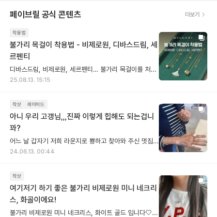
페이브릴 공식 콘텐츠
더보기
착용법
불가리 목걸이 착용법 - 비제로원, 디바스드림, 세
르펜티
디바스드림, 비제로원, 세르펜티… 불가리 목걸이를 처음 받아보면 “어? 고리가 왜 이렇게 생겼지?” 하고 당황하는 분들이 많습니다. 그 비밀은 바로 불가리만의 시그니처 포인트, 👉 ‘도넛’ 모양 고리에 있어요. 여기서 중요한 건! 이 도넛 고리 안에 걸려고 하면 안 된다는 거예요. (고리 구멍이 작아 절대 들어가지 않습니다.) ✔️ 불가리 목걸이는 도넛과 도넛 사이의 체인에 걸어야 합니다. ✔️ 또는 제일 안쪽 도넛에 있는 안쪽 체인에 걸 수도 있어요. 길이를 조금 짧게 하고 싶을때 안쪽에 걸면 되어요 저는 손톱이 긴 편인데, 거울 없이도 혼자 착용하기 정말 편해요. 체인에 툭 걸기만 하면 되니, 힘들게 고리 맞추느라 고생할 필요가 없죠.🤍 게다가 고리 디자인 자체가 독특해서 뒷모습까지 세련되게 완성됩니다. 작은 디테일이지만, 불가리는 이렇게 착용감과 스타일을 모두 챙겼습니다. 이제는 제대로 착용하고 더 예쁘게 즐겨보세요! 🍩 스테디 목걸이의 도넛 위치 - 비제로원 미니: 38cm - 41.5cm - 45cm - 디바스드림: 41cm - 43cm - 세르펜티 바이퍼: 41cm - 43cm 도넛 위치에 따라 길이 조절이 가능해요. 비제로원은 고리가 3개, 디바스드림·세르펜티는 2개입니다. 간혹 “왜 2개밖에 없어요?” 하고 놀라는 분도 있는데, 컬렉션별 디자인 달라 안심하셔도 됩니다.
25.08.13. 15:15
착샷
레이어드
아니 우리 고갱님,,,진짜 이렇게 힙해도 되는겁니
꽈?
어느 날 갑자기 저희 라운지로 뿅하고 찾아와 주신 멋짐뿜뿜 구매자 님이세요! 싱그러움 한도 초과 네일 컬러에 먼저 범상치 않음을 감지, 센스 넘치는 주얼리 스타일링은 도저히 참을 수가 없었어요 "저...사진 찍어도 되나요??😍" 중지에 착용하고 계신 [불가리 비제로원 원밴드 링]을 구매해주셨는데 넘나 시크하게 바로 착용하고 가셨더랬죠 요렇게 사진도 남겨주시고 ㅎㅎ 잘 지내고 계시죠?? 예쁜 주얼리들과 항상 행복하세요 :)
24.06.13. 00:44
착샷
여기저기 하기 좋은 불가리 비제로원 미니 네크리
스, 화골이에요!
불가리 비제로원 미니 네크리스, 화이트 골드 입니다🤍 요것도 착샷과 함께 영롱한 자태를 좀 보여드리고 싶어서^^ 저는 원래 로골파이고 가지고 있는 대부분의 주얼리가 로골이에요, 특정 브랜드에 옐골이 특히 예쁜 경우에만 옐골을 구입하고요. 그래서 화이트 골드가 많지는 않은데 비제로원 미니는 화골도 넘 예쁩니다(그만큼 매력있다는 이야기) 평소에 옷을 좀 편하게 입는 편이라 너무 짧은 네크리스는 손이 잘 안가요~ 티셔츠나 맨투맨, 니트류에 편하게 착용할 수 있는 길이감이 좀 있는 네크리스를 자주 착용하게 되는데요. 비제로원 미니가 스테디인 이유도 디스크(고리 고정장치)로 기호에 맞게 조절할 수 있는 길이감 때문이지 않을까 싶어요, 활용도가 매우 좋으니까요! 또, 착용하는 방법이 너무 편해요. 디스크 앞뒤로 툭툭 걸어서 고정이 되는 방식이고 디자인 자체가 예뻐서 디스크를 앞쪽에 고정하고 나머지 늘어뜨리는 연출도 많이들 하시죠~ (Tip) 아래 3가지로 줄 조절되고 펜던트도 많이 작지 않아요 ✔️ 줄 길이 조정 : 38 - 41.5 - 45cm ✔️ 펜던트 높이 :1 cm