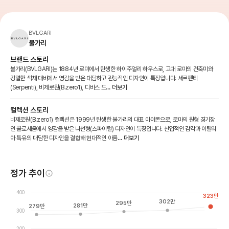
BVLGARI
불가리
브랜드 스토리
불가리(BVLGARI)는 1884년 로마에서 탄생한 하이주얼리 하우스로, 고대 로마의 건축미와
강렬한 색채 대비에서 영감을 받은 대담하고 관능적인 디자인이 특징입니다. 세르펜티
(Serpenti), 비제로원(B.zero1), 디바스 드
... 더보기
컬렉션 스토리
비제로원(B.zero1) 컬렉션은 1999년 탄생한 불가리의 대표 아이콘으로, 로마의 원형 경기장
인 콜로세움에서 영감을 받은 나선형(스파이럴) 디자인이 특징입니다. 산업적인 감각과 이탈리
아 특유의 대담한 디자인을 결합해 현대적인 아름
... 더보기
정가 추이
400
323
만
302
만
295
만
281
만
279
만
300
200