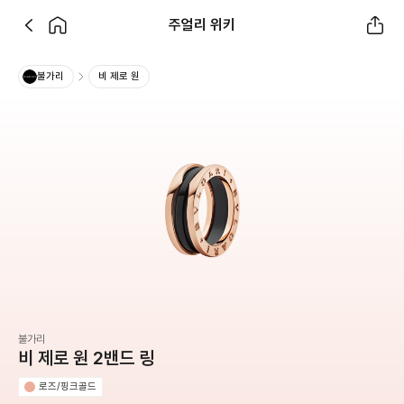
주얼리 위키
불가리
비 제로 원
불가리
비 제로 원 2밴드 링
로즈/핑크골드