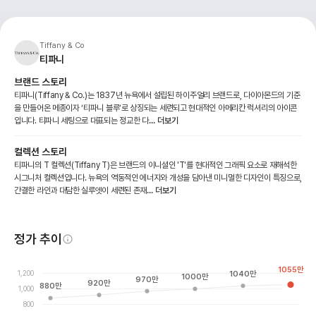
Tiffany & Co
티파니
브랜드 스토리
티파니(Tiffany & Co.)는 1837년 뉴욕에서 설립된 하이주얼리 브랜드로, 다이아몬드의 기준
을 만들어온 메종이자 ‘티파니 블루’로 상징되는 세련되고 현대적인 아메리칸 럭셔리의 아이콘
입니다. 티파니 세팅으로 대표되는 정교한 다
... 더보기
컬렉션 스토리
티파니의 T 컬렉션(Tiffany T)은 브랜드의 이니셜인 'T'를 현대적인 그래픽 요소로 재해석한
시그니처 컬렉션입니다. 뉴욕의 역동적인 에너지와 개성을 담아낸 미니멀한 디자인이 특징으로,
간결한 라인과 대담한 실루엣이 세련된 존재
... 더보기
정가 추이
1055
만
1,200
1040
만
1000
만
970
만
920
만
880
만
1,000
800