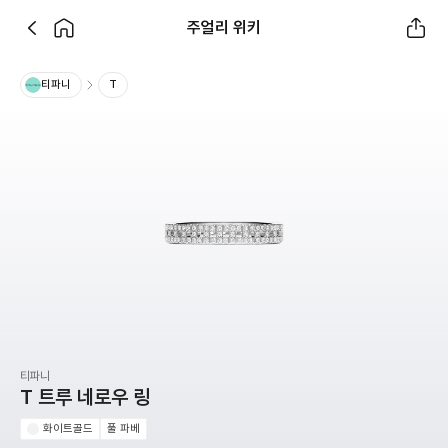
주얼리 위키
티파니
T
티파니
T 트루 네로우 링
화이트골드
풀 파베