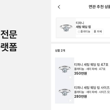
연관 추천 상
티파니
세팅 웨딩 링
 전문
플래티늄
풀 파베
플랫폼
상품
2
개
티파니
세팅 웨딩 링
47호
플래티늄 · 세미 파베 · 47호
350만원
티파니
세팅 웨딩 링
사이즈
플래티늄 · 세미 파베 · 사이즈 
가능, 0.3ct
0.3ct
280만원