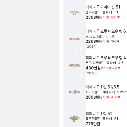
티파니
T 와이어 링
51
옐로우골드 · 풀 파베 · 51
230만원
정가대비
55
%
▼
티파니
T 트루 네로우 링
6
로즈/핑크골드 · 6.5호
220만원
정가대비
19
%
▼
2024
티파니
T 트루 네로우 링
4
로즈/핑크골드 · 풀 파베 · 4.5
430만원
정가대비
57
%
▼
2025
티파니
T 1 링
51/5.5
화이트골드 · 세미 파베 · 51/5.
280만원
정가대비
43
%
▼
티파니
T 1 링
51
옐로우골드 · 풀 파베 · 51
775만원