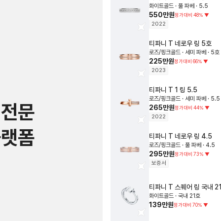
화이트골드 · 풀 파베 · 5.5
550만원
정가대비
48
%
▼
2022
티파니
T 네로우 링
5호
로즈/핑크골드 · 세미 파베 · 5호
225만원
정가대비
66
%
▼
2023
티파니
T 1 링
5.5
로즈/핑크골드 · 세미 파베 · 5.5
 전문
265만원
정가대비
44
%
▼
2022
플랫폼
티파니
T 네로우 링
4.5
로즈/핑크골드 · 풀 파베 · 4.5
295만원
정가대비
73
%
▼
보증서
티파니
T 스퀘어 링
국내 2
화이트골드 · 국내 21호
139만원
정가대비
70
%
▼