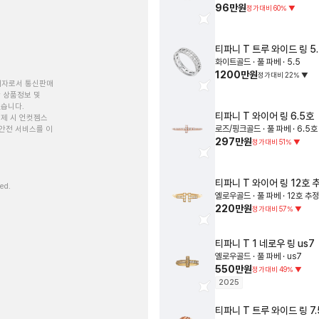
96만원
정가대비
60
%
▼
티파니
T 트루 와이드 링
5
화이트골드 · 풀 파베 · 5.5
1200만원
정가대비
22
%
▼
개자로서 통신판매
 상품정보 및
있습니다.
티파니
T 와이어 링
6.5호
제 시 언컷젬스
로즈/핑크골드 · 풀 파베 · 6.5호
안전 서비스를 이
297만원
정가대비
51
%
▼
티파니
T 와이어 링
12호 
ved.
옐로우골드 · 풀 파베 · 12호 추정
220만원
정가대비
57
%
▼
티파니
T 1 네로우 링
us7
옐로우골드 · 풀 파베 · us7
550만원
정가대비
49
%
▼
2025
티파니
T 트루 와이드 링
7.