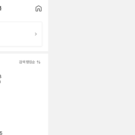
품
검색 랭킹순
8
8
.5