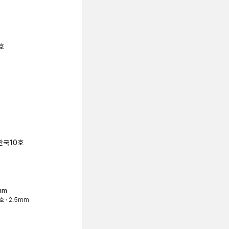
호
 한국10호
mm
호 · 2.5mm