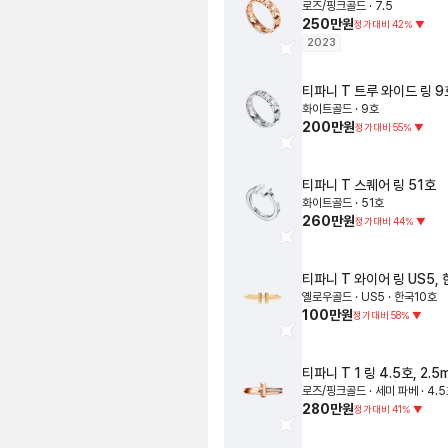
로즈/핑크골드 · 7.5
250만원
정가대비
42
%
▼
2023
티파니
T 트루 와이드 링
9
화이트골드 · 9호
200만원
정가대비
55
%
▼
티파니
T 스퀘어 링
51호
화이트골드 · 51호
260만원
정가대비
44
%
▼
티파니
T 와이어 링
US5,
옐로우골드 · US5 · 한국10호
100만원
정가대비
58
%
▼
티파니
T 1 링
4.5호, 2.5
로즈/핑크골드 · 세미 파베 · 4.5
280만원
정가대비
41
%
▼