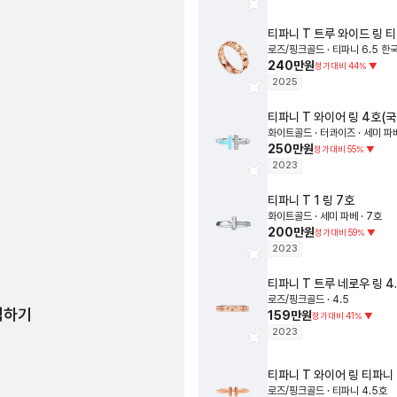
티파니
T 트루 와이드 링
티
로즈/핑크골드 · 티파니 6.5 한국
240만원
정가대비
44
%
▼
2025
티파니
T 와이어 링
4호(
화이트골드 · 터콰이즈 · 세미 파
250만원
정가대비
55
%
▼
2023
티파니
T 1 링
7호
화이트골드 · 세미 파베 · 7호
200만원
정가대비
59
%
▼
2023
티파니
T 트루 네로우 링
4
로즈/핑크골드 · 4.5
험하기
159만원
정가대비
41
%
▼
2023
티파니
T 와이어 링
티파니 
로즈/핑크골드 · 티파니 4.5호