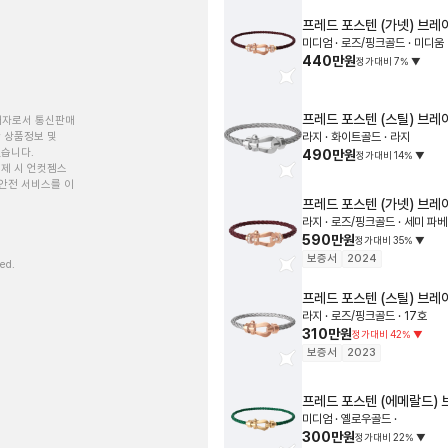
프레드
포스텐 (가넷) 브레
미디엄 · 로즈/핑크골드 · 미디움
440만원
정가대비
7
%
▼
프레드
포스텐 (스틸) 브레
개자로서 통신판매
 상품정보 및
라지 · 화이트골드 · 라지
있습니다.
490만원
정가대비
14
%
▼
제 시 언컷젬스
안전 서비스를 이
프레드
포스텐 (가넷) 브레
라지 · 로즈/핑크골드 · 세미 파베 
590만원
정가대비
35
%
▼
보증서
2024
ved.
프레드
포스텐 (스틸) 브레
라지 · 로즈/핑크골드 · 17호
310만원
정가대비
42
%
▼
보증서
2023
프레드
포스텐 (에메랄드)
미디엄 · 옐로우골드 ·
300만원
정가대비
22
%
▼