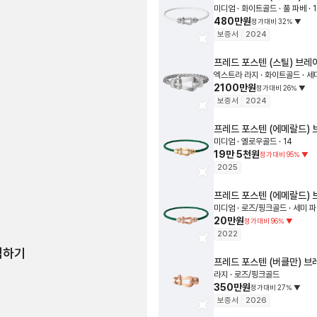
미디엄 · 화이트골드 · 풀 파베 · 
480만원
정가대비
32
%
▼
보증서
2024
프레드
포스텐 (스틸) 브레
엑스트라 라지 · 화이트골드 · 세미
2100만원
정가대비
26
%
▼
보증서
2024
프레드
포스텐 (에메랄드)
미디엄 · 옐로우골드 · 14
19만 5천원
정가대비
95
%
▼
2025
프레드
포스텐 (에메랄드)
미디엄 · 로즈/핑크골드 · 세미 파베
20만원
정가대비
96
%
▼
2022
험하기
프레드
포스텐 (버클만) 
라지 · 로즈/핑크골드
350만원
정가대비
27
%
▼
보증서
2026