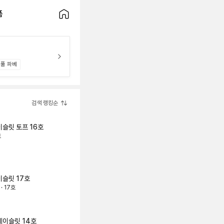
품
풀 파베
검색 랭킹순
이슬릿
토프 16호
호
이슬릿
17호
· 17호
브레이슬릿
14호