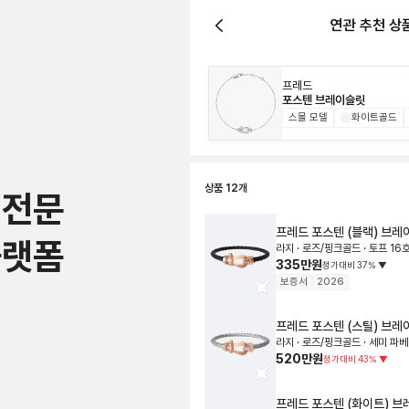
연관 추천 상
프레드
포스텐 브레이슬릿
스몰 모델
화이트골드
상품
12
개
 전문
프레드
포스텐 (블랙) 브레
플랫폼
라지 · 로즈/핑크골드 · 토프 16
335만원
정가대비
37
%
▼
보증서
2026
프레드
포스텐 (스틸) 브레
라지 · 로즈/핑크골드 · 세미 파베 
520만원
정가대비
43
%
▼
프레드
포스텐 (화이트) 