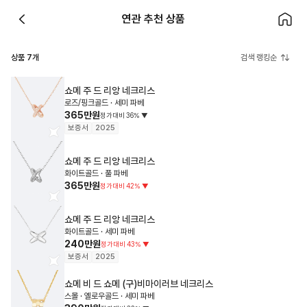
연관 추천 상품
상품
7
개
검색 랭킹순
쇼메
주 드 리앙 네크리스
로즈/핑크골드 · 세미 파베
365만원
정가대비
36
%
▼
보증서
2025
쇼메
주 드 리앙 네크리스
화이트골드 · 풀 파베
365만원
정가대비
42
%
▼
쇼메
주 드 리앙 네크리스
화이트골드 · 세미 파베
240만원
정가대비
43
%
▼
보증서
2025
쇼메
비 드 쇼메 (구)비마이러브 네크리스
스몰 · 옐로우골드 · 세미 파베