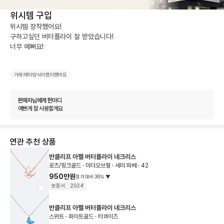
위시템 구입
위시템 장착했어요!

구하고싶던 버터플라이 잘 받았습니다!

너무 예뻐요!
거래 레터 방식이 편리했어요
판매자님에게 한마디
예쁘게 잘 사용할게요
연관 추천 상품
반클리프 아펠 버터플라이 네크리스
로즈/핑크골드 · 마더오브펄 · 세미 파베 · 42
950만원
정가대비
36
%
▼
보증서
2024
반클리프 아펠 버터플라이 네크리스
스위트 · 화이트골드 · 터콰이즈