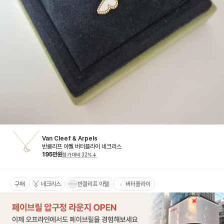
Van Cleef & Arpels
반클리프 아펠 버터플라이 네크리스
195
만원
정가대비
32
%
구매
네크리스
반클리프 아펠
버터플라이