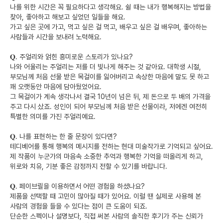
나를 위한 시간은 꼭 필요하다고 생각해요. 쉴 때는 내가 행복해지는 방법을 
찾아, 좋아하고 해보고 싶었던 일들을 해요. 

가고 싶은 곳에 가고, 먹고 싶은 걸 먹고, 배우고 싶은 걸 배우며, 좋아하는 
사람들과 시간을 보내려 노력해요.

𝐐. 주얼리와 얽힌 흥미로운 스토리가 있나요?

나와 어울리는 주얼리는 저를 더 빛나게 해주는 것 같아요. 대학생 시절, 
부모님께 처음 선물 받은 목걸이를 잃어버리고 속상한 마음에 말도 못 하고 
꽤 오랫동안 마음에 담아뒀었어요. 

그 목걸이가 계속 생각나서 결국 10년이 넘은 뒤, 제 돈으로 두 배의 가격을 
주고 다시 샀죠. 성인이 되어 부모님께 처음 받은 선물이라, 저에겐 여전히 
특별한 의미를 가진 주얼리예요.

𝐐. 나를 표현하는 한 줄 문장이 있다면?

테디베어를 통해 행복의 메시지를 전하는 현대 미술작가로 기억되고 싶어요. 
제 작품이 누군가의 마음속 소중한 추억과 행복한 기억을 떠올리게 하고, 
위로와 치유, 기분 좋은 감정까지 전할 수 있기를 바랍니다.

𝐐. 페이브릴을 이용하면서 어떤 경험을 하셨나요?

제품을 선택할 때 고민이 많아질 때가 있어요. 이럴 땐 실제로 사용해 본 
사람의 경험을 들을 수 있다는 점이 큰 도움이 되죠. 

단순한 스펙이나 설명보다, 직접 써본 사람의 솔직한 후기가 주는 신뢰가 