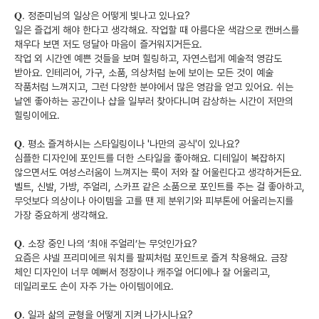
𝐐. 정준미님의 일상은 어떻게 빛나고 있나요?

일은 즐겁게 해야 한다고 생각해요. 작업할 때 아름다운 색감으로 캔버스를 
채우다 보면 저도 덩달아 마음이 즐거워지거든요. 

작업 외 시간엔 예쁜 것들을 보며 힐링하고, 자연스럽게 예술적 영감도 
받아요. 인테리어, 가구, 소품, 의상처럼 눈에 보이는 모든 것이 예술 
작품처럼 느껴지고, 그런 다양한 분야에서 많은 영감을 얻고 있어요. 쉬는 
날엔 좋아하는 공간이나 샵을 일부러 찾아다니며 감상하는 시간이 저만의 
힐링이에요.

𝐐. 평소 즐겨하시는 스타일링이나 '나만의 공식'이 있나요?

심플한 디자인에 포인트를 더한 스타일을 좋아해요. 디테일이 복잡하지 
않으면서도 여성스러움이 느껴지는 룩이 저와 잘 어울린다고 생각하거든요. 

벨트, 신발, 가방, 주얼리, 스카프 같은 소품으로 포인트를 주는 걸 좋아하고, 
무엇보다 의상이나 아이템을 고를 땐 제 분위기와 피부톤에 어울리는지를 
가장 중요하게 생각해요.

𝐐. 소장 중인 나의 ‘최애 주얼리’는 무엇인가요?

요즘은 샤넬 프리미에르 워치를 팔찌처럼 포인트로 즐겨 착용해요. 금장 
체인 디자인이 너무 예뻐서 정장이나 캐주얼 어디에나 잘 어울리고, 
데일리로도 손이 자주 가는 아이템이에요.

𝐐. 일과 삶의 균형을 어떻게 지켜 나가시나요?
