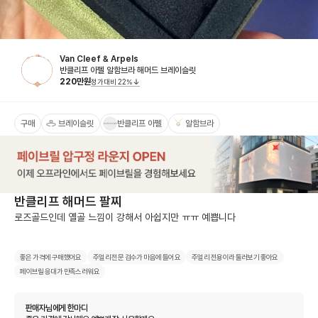
Van Cleef & Arpels
반클리프 아펠 알함브라 해머드 브레이슬릿
220
만원
정가대비
22
%
구매
브레이슬릿
반클리프 아펠
알함브라
반클리프 해머드 팔찌
로즈골드인데 옐골 느낌이 강해서 아쉽지만 ㅠㅠ 예쁩니다
좋은 가격에 구매했어요
주얼리 전문 검수가 마음에 들어요
주얼리 전용이라 둘러보기 좋아요
페이브릴 응대가 만족스러워요
판매자님에게 한마디