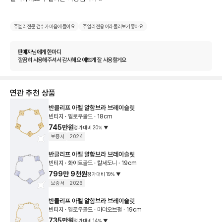
주얼리 전문 검수가 마음에 들어요
주얼리 전용이라 둘러보기 좋아요
판매자님에게 한마디
깔끔히 사용해주셔서 감사해요 예쁘게 잘 사용할게요
연관 추천 상품
반클리프 아펠 알함브라 브레이슬릿
빈티지 · 옐로우골드 · 18cm
745만원
정가대비
20
%
▼
보증서
2024
반클리프 아펠 알함브라 브레이슬릿
빈티지 · 화이트골드 · 칼세도니 · 19cm
799만 9천원
정가대비
19
%
▼
보증서
2026
반클리프 아펠 알함브라 브레이슬릿
빈티지 · 옐로우골드 · 마더오브펄 · 19cm
735만원
정가대비
14
%
▼