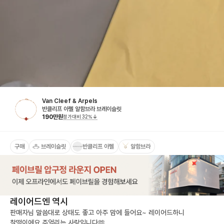
Van Cleef & Arpels
반클리프 아펠 알함브라 브레이슬릿
190
만원
정가대비
32
%
구매
브레이슬릿
반클리프 아펠
알함브라
레이어드엔 역시
판매자님 말씀대로 상태도 좋고 아주 맘에 들어요~ 레이어드하니  
찰떡이에요 주얼리는 사랑입니다🫶