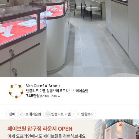
Van Cleef & Arpels
반클리프 아펠 알함브라 5모티브 브레이슬릿
745
만원
정가대비
20
%
판매
브레이슬릿
반클리프 아펠
알함브라