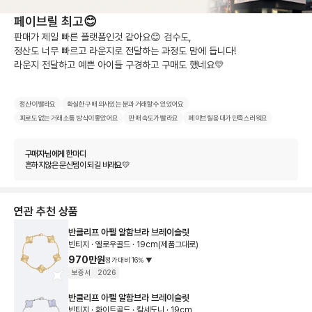
페이브릴 최고😊
판매가 제일 빠른 플랫폼인것 같아요😊 검수도,

정산도 너무 빠르고 라운지로 전달하는 과정도 맘에 듭니다!

라운지 전달하고 예쁜 아이들 구경하고 구매도 했네요💛
정산이 빨라요
확실한 구매 의사있는 분과 거래할 수 있었어요
피로도 없는 거래 소통 방식이 좋았어요
판매 속도가 빨라요
페이브릴 응대가 만족스러워요
구매자님에게 한마디
흔하지않은 문신템이 되길 바래요💛
연관 추천 상품
반클리프 아펠 알함브라 브레이슬릿
빈티지 · 옐로우골드 · 19cm(제품그대로)
970만원
정가대비
16
%
▼
보증서
2026
반클리프 아펠 알함브라 브레이슬릿
빈티지 · 화이트골드 · 칼세도니 · 19cm