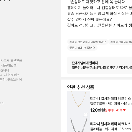
보존상태도 깨끗하고 맘에 쏙 듭니다.

홈페이지 들어와보니 검증상태도 따로 올
요즘 당근사기등도 많고 백화점 신상은 비
살수 있어서 진짜 좋은데요?

길이도 적당하고 ...믿을만한 사이트가 생
주얼리 전문 검수가 마음에 들어요
주얼리 전용이라 둘
좋은 가격에 구매했어요
개자로서 통신판매
판매자님에게 한마디
 상품정보 및
깔끔히 사용해주셔서 감사해요 좋은 가격에 감사
있습니다.
제 시 언컷젬스
안전 서비스를 이
연관 추천 상품
티파니 엘사퍼레티 네크리스
ved.
옐로우골드 · 세미 파베 · 45c
120만원
정가대비
43
%
▼
티파니 엘사퍼레티 네크리스
플래티늄 · 세미 파베 · 16inch