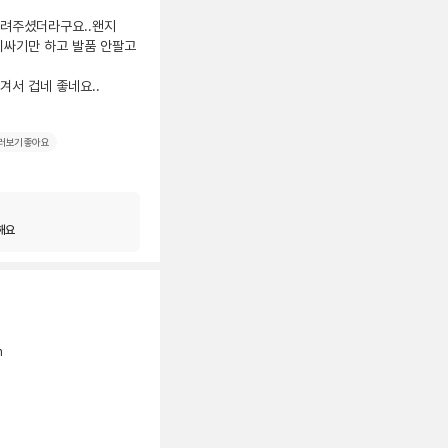
려주셨더라구요..왠지 
싸기만 하고 발품 안팔고 
겨서 겁네 좋네요..
러보기 좋아요
해요
m