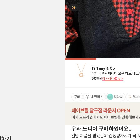
Tiffany & Co
티파니 엘사퍼레티 오픈 하트 네크
90
만원
정가대비
60
%
구매
네크리스
티파니
엘사
우와 드디어 구매하였어요..
일단 제품을 받았는데 감정평가서가 딱 보
험하기