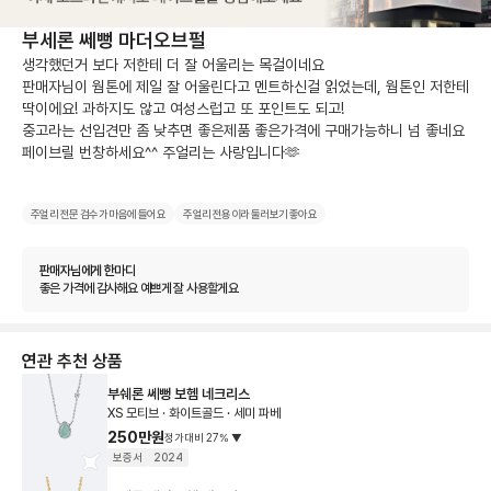
부세론 쎄뻥 마더오브펄
생각했던거 보다 저한테 더 잘 어울리는 목걸이네요

판매자님이 웜톤에 제일 잘 어울린다고 멘트하신걸 읽었는데, 웜톤인 저한테 
딱이에요! 과하지도 않고 여성스럽고 또 포인트도 되고!

중고라는 선입견만 좀 낮추면 좋은제품 좋은가격에 구매가능하니 넘 좋네요 
페이브릴 번창하세요^^ 주얼리는 사랑입니다🫶
주얼리 전문 검수가 마음에 들어요
주얼리 전용이라 둘러보기 좋아요
판매자님에게 한마디
좋은 가격에 감사해요 예쁘게 잘 사용할게요
연관 추천 상품
부쉐론 쎄뻥 보헴 네크리스
XS 모티브 · 화이트골드 · 세미 파베
250만원
정가대비
27
%
▼
보증서
2024