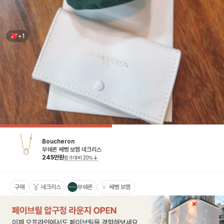
+1
Boucheron
부쉐론 쎄뻥 보헴 네크리스
245
만원
정가대비
20
%
구매
네크리스
부쉐론
쎄뻥 보헴