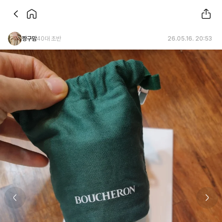
짱구맘
40대 초반
26.05.16. 20:53
Previous slide
Next 