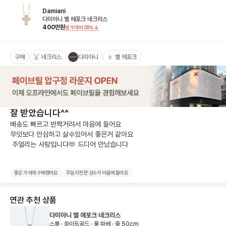
Damiani
다미아니 벨 에포크 네크리스
400
만원
정가대비
59
%
구매
네크리스
다미아니
벨 에포크
잘 받았습니다^^
배송도 빠르고 반짝거려서 마음에 들어요

무엇보다 안심하고 살수있어서 좋은거 같아요

 주얼리는 사랑입니다🫶 드디어 만났습니다
좋은 가격에 구매했어요
주얼리 전문 검수가 마음에 들어요
연관 추천 상품
다미아니 벨 에포크 네크리스
스몰 · 화이트골드 · 풀 파베 · 줄 50cm