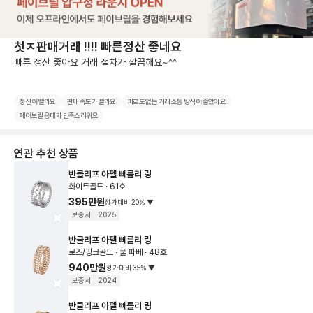
첫ㅈ판매거래 !!!! 빠른정산 좋네요
정산이 빨라요
판매 속도가 빨라요
피로도 없는 거래 소통 방식이 좋았어요
페이브릴 응대가 만족스러워요
연관 추천 상품
반클리프 아펠 뻬를리 링
화이트골드 · 61호
395만원
정가대비
20
%
▼
보증서
2025
반클리프 아펠 뻬를리 링
로즈/핑크골드 · 풀 파베 · 48호
940만원
정가대비
35
%
▼
보증서
2024
반클리프 아펠 뻬를리 링