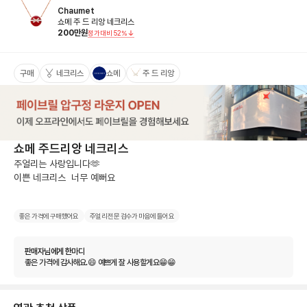
Chaumet
쇼메 주 드 리앙 네크리스
200
만원
정가대비
52
%
구매
네크리스
쇼메
주 드 리앙
쇼메 주드리앙 네크리스
주얼리는 사랑입니다🫶

이쁜 네크리스  너무 예뻐요
좋은 가격에 구매했어요
주얼리 전문 검수가 마음에 들어요
판매자님에게 한마디
좋은 가격에 감사해요.😄 예쁘게 잘 사용할게요😁😁