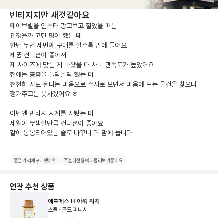
빈티지지만 새것같아요
페이브릴을 인스타 광고보고 깔았을 때는 

괜찮을까 고민 많이 했는 데

한번 두번 세번째 구매를 할수록 맘에 들어요

제품 컨디션이 좋아서

제 사이즈에 맞는 게 나왔을 때 사니 만족도가 높았어요

전에는 공홈을 들락날락 했는 데

천천히 사도 된다는 마음으로 수시로 보면서 마음에 드는 물건을 찾으니

정가주고는 못사겠어요 ㅎ

이번엔 빈티지 시계를 사봤는 데

세월이 무색할만큼 컨디션이 좋아요

좋은 가격에 구매했어요
주얼리 전용이라 둘러보기 좋아요
연관 추천 상품
에르메스 H 아워 워치
스몰 · 골드 피니시