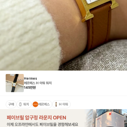
Hermes
에르메스 H 아워 워치
145
만원
구매
워치
에르메스
H 아워